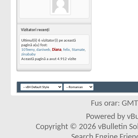
Vizitatori recenţi
Ultimul(ii) 6 vizitator(i) pe această
pagină a(u) fost:
10Teeny
,
daniweb
,
Diana
,
felix
,
Stamate
,
zinababy
Această pagină a avut
4.912
vizite
Fus orar: GM
Powered by vBu
Copyright © 2026 vBulletin Solu
Search Engine Frien