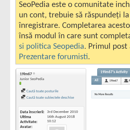
SeoPedia este o comunitate inc
un cont, trebuie să răspundeți la
înregistrare. Completarea acesto
însă modul în care sunt completa
si politica Seopedia
. Primul post 
Prezentare forumisti
.
19lm67's Activity
19lm67
Junior SeoPedia
All
19lm67
P
Caută toate posturile
No More Results
Caută toate subiectele deschise
Data înscrierii
3rd December 2010
Ultima
16th August 2018
10:12
Activitate
Avatar