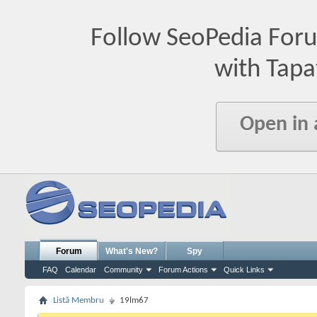
Follow SeoPedia For
with Tapa
Open in
Forum
What's New?
Spy
FAQ
Calendar
Community
Forum Actions
Quick Links
Listă Membru
19lm67