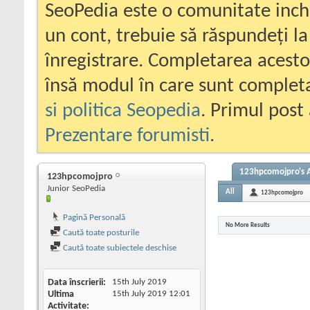
SeoPedia este o comunitate inc
un cont, trebuie să răspundeți la
înregistrare. Completarea acesto
însă modul în care sunt completa
si politica Seopedia
. Primul post 
Prezentare forumisti
.
123hpcomojpro's A
123hpcomojpro
Junior SeoPedia
All
123hpcomojpro
Pagină Personală
No More Results
Caută toate posturile
Caută toate subiectele deschise
Data înscrierii
15th July 2019
Ultima
15th July 2019
12:01
Activitate