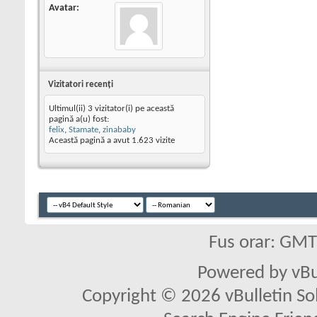
Avatar
Vizitatori recenţi
Ultimul(ii) 3 vizitator(i) pe această
pagină a(u) fost:
felix
,
Stamate
,
zinababy
Această pagină a avut
1.623
vizite
Fus orar: GM
Powered by vBu
Copyright © 2026 vBulletin Solu