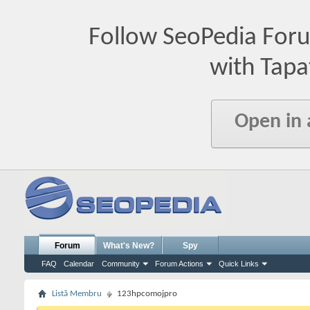
Follow SeoPedia For
with Tapa
Open in
Forum
What's New?
Spy
FAQ
Calendar
Community
Forum Actions
Quick Links
Listă Membru
123hpcomojpro