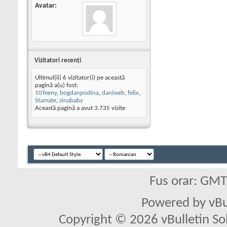
Avatar
Vizitatori recenţi
Ultimul(ii) 6 vizitator(i) pe această
pagină a(u) fost:
10Teeny
,
bogdanpodina
,
daniweb
,
felix
,
Stamate
,
zinababy
Această pagină a avut
3.735
vizite
Fus orar: GM
Powered by vBu
Copyright © 2026 vBulletin Solu