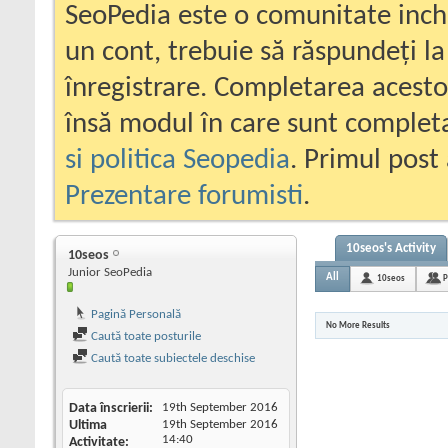
SeoPedia este o comunitate inc
un cont, trebuie să răspundeți la
înregistrare. Completarea acesto
însă modul în care sunt completa
si politica Seopedia
. Primul post 
Prezentare forumisti
.
10seos's Activity
10seos
Junior SeoPedia
All
10seos
P
Pagină Personală
No More Results
Caută toate posturile
Caută toate subiectele deschise
Data înscrierii
19th September 2016
Ultima
19th September 2016
14:40
Activitate