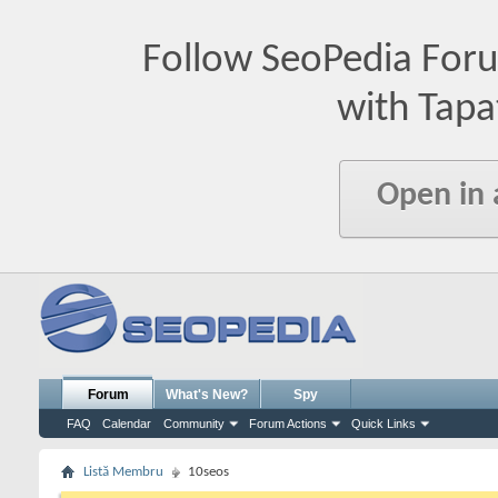
Follow SeoPedia For
with Tapa
Open in
Forum
What's New?
Spy
FAQ
Calendar
Community
Forum Actions
Quick Links
Listă Membru
10seos