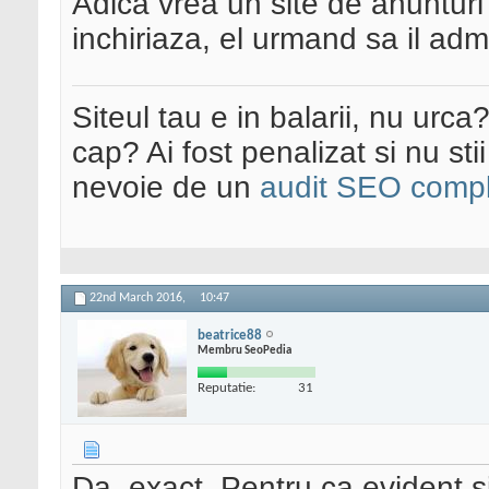
Adica vrea un site de anunturi 
inchiriaza, el urmand sa il adm
Siteul tau e in balarii, nu urca
cap? Ai fost penalizat si nu sti
nevoie de un
audit SEO compl
22nd March 2016,
10:47
beatrice88
Membru SeoPedia
Reputatie:
31
Da, exact. Pentru ca evident si