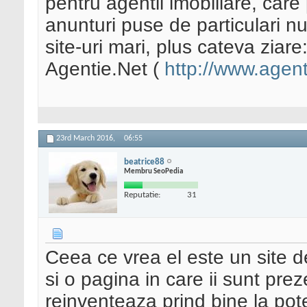
pentru agentii imobiliare, care 
anunturi puse de particulari nu
site-uri mari, plus cateva ziare
Agentie.Net (
http://www.agent
23rd March 2016,
06:55
beatrice88
Membru SeoPedia
Reputatie:
31
Ceea ce vrea el este un site d
si o pagina in care ii sunt prez
reinventeaza prind bine la pot