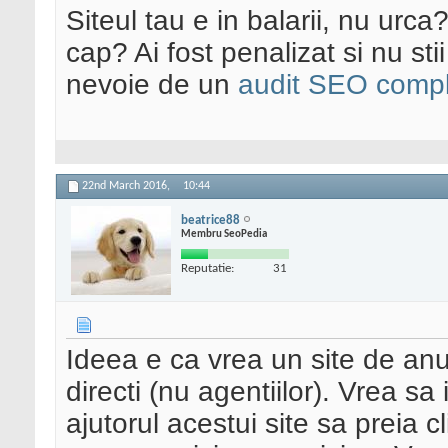
Siteul tau e in balarii, nu urca
cap? Ai fost penalizat si nu sti
nevoie de un
audit SEO compl
22nd March 2016,
10:44
beatrice88
Membru SeoPedia
Reputatie:
31
Ideea e ca vrea un site de anun
directi (nu agentiilor). Vrea sa
ajutorul acestui site sa preia c