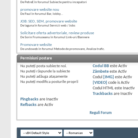
De PetreE în forumul Subiecte pentru incepatori
promovare website nou
De Paul în forumul Bar, lobby...
JOB: SEO, SEM, promovare website
De laguna în forumul Servicii web / Jobs
Solicitare oferta advertoriale, review produse
De Sorin Frumuseanu în forumul Link-uri/Bannere
Promovare website
De undoweb în forumul Metode de promovare, Analiza trafic.
Permisiuni postare
Nu puteţi
posta subiecte noi.
Codul BB
este
Activ
Nu puteţi
răspunde la subiecte
Zâmbete
este
Activ
Nu puteţi
adăuga ataşamente
Codul
[IMG]
este
Activ
Nu puteţi
modifica posturile proprii
[VIDEO]
code is
Activ
Codul HTML este
Inactiv
Trackbacks
are
Inactiv
Pingbacks
are
Inactiv
Refbacks
are
Activ
Reguli Forum