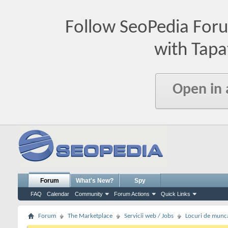
Follow SeoPedia For
with Tapa
Open in
Forum
What's New?
Spy
FAQ
Calendar
Community
Forum Actions
Quick Links
Forum
The Marketplace
Servicii web / Jobs
Locuri de munc