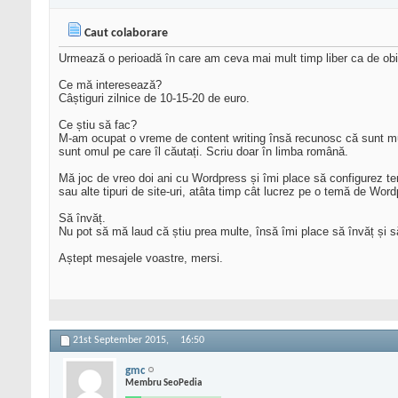
Caut colaborare
Urmează o perioadă în care am ceva mai mult timp liber ca de obic
Ce mă interesează?
Câștiguri zilnice de 10-15-20 de euro.
Ce știu să fac?
M-am ocupat o vreme de content writing însă recunosc că sunt mulți
sunt omul pe care îl căutați. Scriu doar în limba română.
Mă joc de vreo doi ani cu Wordpress și îmi place să configurez te
sau alte tipuri de site-uri, atâta timp cât lucrez pe o temă de Wor
Să învăț.
Nu pot să mă laud că știu prea multe, însă îmi place să învăț și s
Aștept mesajele voastre, mersi.
21st September 2015,
16:50
gmc
Membru SeoPedia