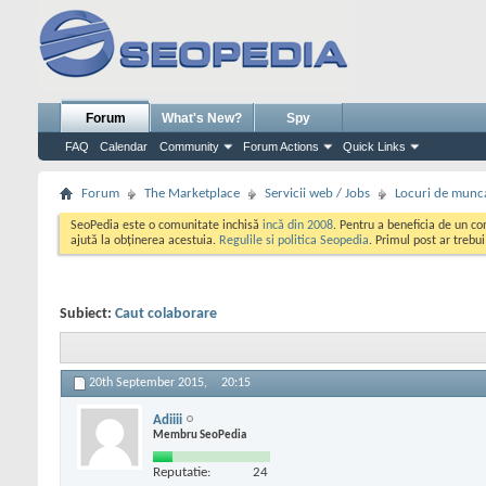
Forum
What's New?
Spy
FAQ
Calendar
Community
Forum Actions
Quick Links
Forum
The Marketplace
Servicii web / Jobs
Locuri de munc
SeoPedia este o comunitate inchisă
incă din 2008
. Pentru a beneficia de un c
ajută la obținerea acestuia.
Regulile si politica Seopedia
. Primul post ar trebu
Subiect:
Caut colaborare
20th September 2015,
20:15
Adiiii
Membru SeoPedia
Reputatie:
24