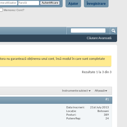
Ajutor
Înregistrare
Memorez Cont?
Căutare Avansată
cestora nu garantează obținerea unui cont, însă modul în care sunt completate
Rezultate 1 la 3 din 3
Instrumente subiect
Afișează
#1
Data înscrierii
21st July 2013
Locaţie
Botosani
Posturi
389
Putere Rep
24