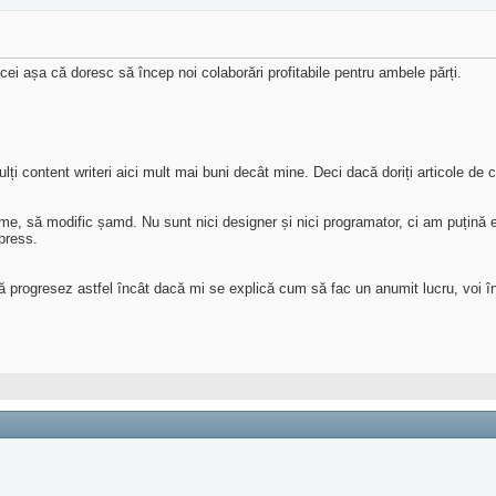
ei așa că doresc să încep noi colaborări profitabile pentru ambele părți.
 content writeri aici mult mai buni decât mine. Deci dacă doriți articole de ca
me, să modific șamd. Nu sunt nici designer și nici programator, ci am puțină 
dpress.
ă progresez astfel încât dacă mi se explică cum să fac un anumit lucru, voi în