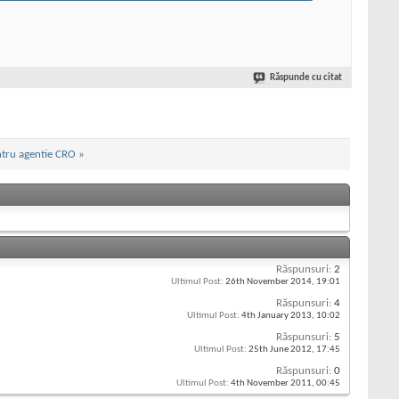
Răspunde cu citat
tru agentie CRO
»
Răspunsuri:
2
Ultimul Post:
26th November 2014,
19:01
Răspunsuri:
4
Ultimul Post:
4th January 2013,
10:02
Răspunsuri:
5
Ultimul Post:
25th June 2012,
17:45
Răspunsuri:
0
Ultimul Post:
4th November 2011,
00:45