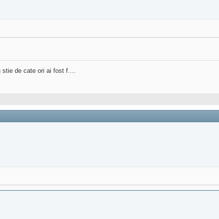
stie de cate ori ai fost f
.
...