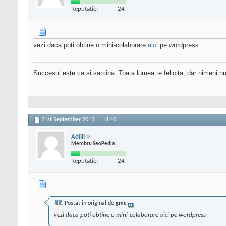
Reputatie:
24
vezi daca poti obtine o mini-colaborare
aici
pe wordpress
Succesul este ca si sarcina. Toata lumea te felicita, dar nimeni nu 
21st September 2015,
18:40
Adiiii
Membru SeoPedia
Reputatie:
24
Postat în original de
gmc
vezi daca poti obtine o mini-colaborare
aici
pe wordpress