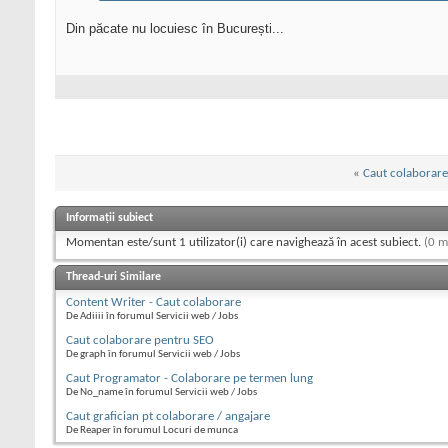
Din păcate nu locuiesc în București...
«
Caut colaborare 
Informații subiect
Momentan este/sunt 1 utilizator(i) care navighează în acest subiect.
(0 m
Thread-uri Similare
Content Writer - Caut colaborare
De Adiiii în forumul Servicii web / Jobs
Caut colaborare pentru SEO
De graph în forumul Servicii web / Jobs
Caut Programator - Colaborare pe termen lung
De No_name în forumul Servicii web / Jobs
Caut grafician pt colaborare / angajare
De Reaper în forumul Locuri de munca