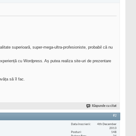
litate superioară, super-mega-ultra-profesioniste, probabil că nu
experiență cu Wordpress. Aș putea realiza site-uri de prezentare
văța să îl fac.
Răspunde cu citat
#2
Data înscrierii
4th December
2013
Posturi
148