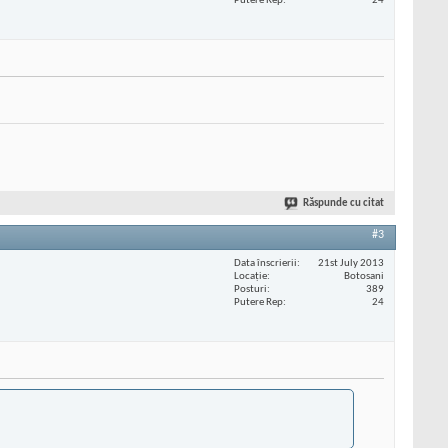
Putere Rep
24
Răspunde cu citat
#3
Data înscrierii
21st July 2013
Locaţie
Botosani
Posturi
389
Putere Rep
24