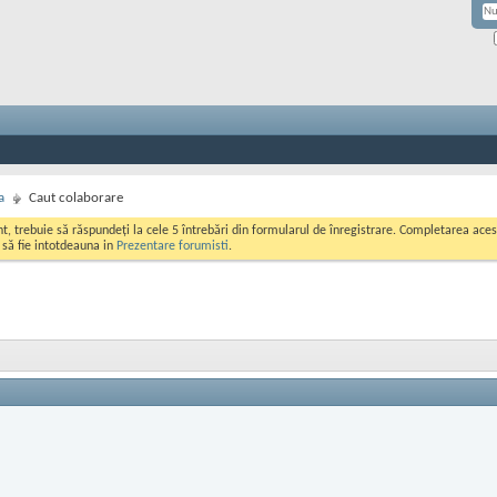
a
Caut colaborare
ont, trebuie să răspundeți la cele 5 întrebări din formularul de înregistrare. Completarea a
i să fie intotdeauna in
Prezentare forumisti
.