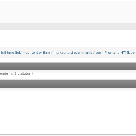
full time (job) - content writing / marketing si evenimente / seo
|
Frontend HTML pen
embrii și 1 vizitatori)