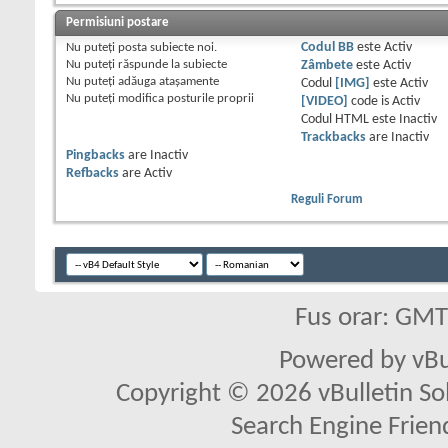
Permisiuni postare
Nu puteţi
posta subiecte noi.
Codul BB
este
Activ
Nu puteţi
răspunde la subiecte
Zâmbete
este
Activ
Nu puteţi
adăuga ataşamente
Codul
[IMG]
este
Activ
Nu puteţi
modifica posturile proprii
[VIDEO]
code is
Activ
Codul HTML este
Inactiv
Trackbacks
are
Inactiv
Pingbacks
are
Inactiv
Refbacks
are
Activ
Reguli Forum
Fus orar: GM
Powered by vBu
Copyright © 2026 vBulletin Solu
Search Engine Frien