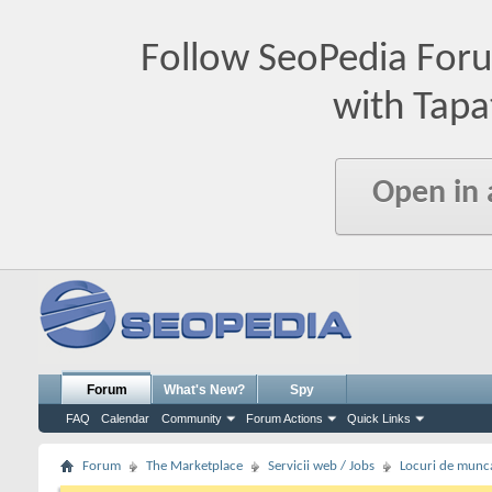
Follow SeoPedia For
with Tapa
Open in
Forum
What's New?
Spy
FAQ
Calendar
Community
Forum Actions
Quick Links
Forum
The Marketplace
Servicii web / Jobs
Locuri de munc