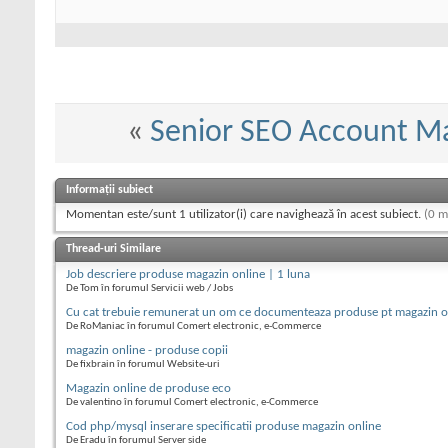
«
Senior SEO Account M
Informații subiect
Momentan este/sunt 1 utilizator(i) care navighează în acest subiect.
(0 m
Thread-uri Similare
Job descriere produse magazin online | 1 luna
De Tom în forumul Servicii web / Jobs
Cu cat trebuie remunerat un om ce documenteaza produse pt magazin o
De RoManiac în forumul Comert electronic, e-Commerce
magazin online - produse copii
De fixbrain în forumul Website-uri
Magazin online de produse eco
De valentino în forumul Comert electronic, e-Commerce
Cod php/mysql inserare specificatii produse magazin online
De Eradu în forumul Server side