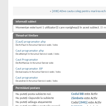
«
[JOB] ADve cauta coleg pentru marirea ech
Informații subiect
Momentan este/sunt 1 utilizator(i) care navighează în acest subiect.
(0 m
Thread-uri Similare
[Caut] programator php
De N.Paul în forumul Servicii web / Jobs
Caut programator php
De attempt în forumul Servicii web / Jobs
Caut Programator
De RoManiac în forumul Server side
Caut programator JSP
De barosanu în forumul Servicii web / Jobs
Caut programator
De andrei în forumul Servicii web / Jobs
Permisiuni postare
Nu puteţi
posta subiecte noi.
Codul BB
este
Activ
Nu puteţi
răspunde la subiecte
Zâmbete
este
Activ
Nu puteţi
adăuga ataşamente
Codul
[IMG]
este
Activ