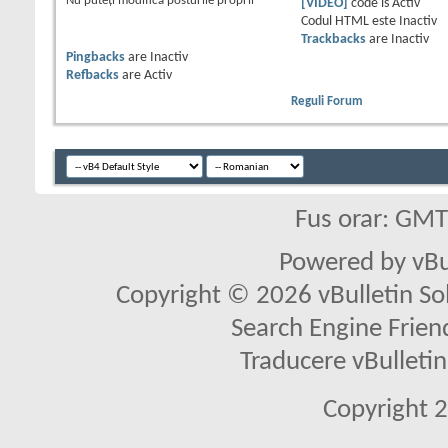
Nu puteţi
modifica posturile proprii
[VIDEO]
code is
Activ
Codul HTML este
Inactiv
Trackbacks
are
Inactiv
Pingbacks
are
Inactiv
Refbacks
are
Activ
Reguli Forum
Fus orar: GM
Powered by vBu
Copyright © 2026 vBulletin Solu
Search Engine Frien
Traducere vBullet
Copyright 