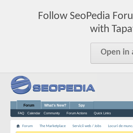
Follow SeoPedia For
with Tapa
Open in
Forum
What's New?
Spy
FAQ
Calendar
Community
Forum Actions
Quick Links
Forum
The Marketplace
Servicii web / Jobs
Locuri de munc