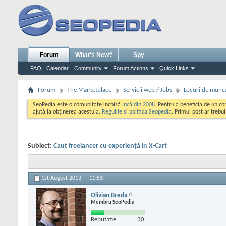
Forum
What's New?
Spy
FAQ
Calendar
Community
Forum Actions
Quick Links
Forum
The Marketplace
Servicii web / Jobs
Locuri de munc
SeoPedia este o comunitate inchisă
incă din 2008
. Pentru a beneficia de un c
ajută la obținerea acestuia.
Regulile si politica Seopedia
. Primul post ar trebu
Subiect:
Caut freelancer cu experiență in X-Cart
1st August 2013,
11:53
Olivian Breda
Membru SeoPedia
Reputatie:
30