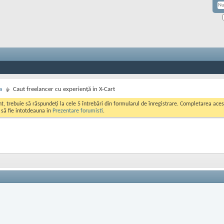
a
Caut freelancer cu experiență in X-Cart
ont, trebuie să răspundeți la cele 5 întrebări din formularul de înregistrare. Completarea a
i să fie intotdeauna in
Prezentare forumisti
.