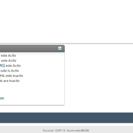
B
este
Activ
e
este
Activ
MG]
este
Activ
code is
Activ
TML este
Inactiv
ks
are
Inactiv
rum
Fus orar: GMT +3. Acum este
00:05
.