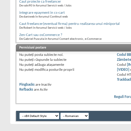
Caut proiecte ca freelancer
De valx90 în forumul Servicii web / Jobs
integrare epayment in cs-cart
De daniweb în forumul Continut web
Caut freelancer(eventual firma) pentru realizarea unui miniportal
De Robert în forumul Servicii web / Jobs
Zen-Cart sau osCommerce ?
De Gabriel Puscuta în forumul Comert electronic, e-Commerce
Permisiuni postare
Nu puteţi
posta subiecte noi.
Codul B
Nu puteţi
răspunde la subiecte
Zâmbet
Nu puteţi
adăuga ataşamente
Codul
[I
Nu puteţi
modifica posturile proprii
[VIDEO]
Codul H
Trackbac
Pingbacks
are
Inactiv
Refbacks
are
Activ
Reguli Fo