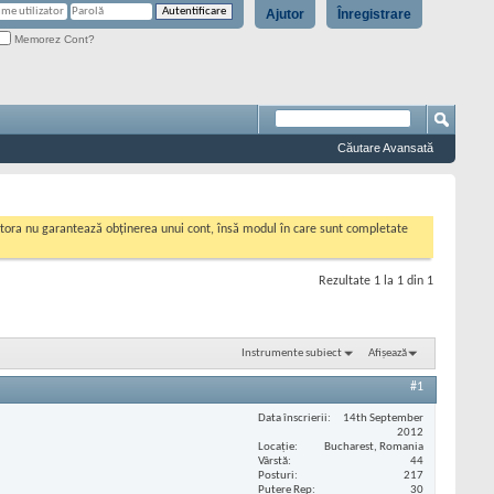
Ajutor
Înregistrare
Memorez Cont?
Căutare Avansată
cestora nu garantează obținerea unui cont, însă modul în care sunt completate
Rezultate 1 la 1 din 1
Instrumente subiect
Afișează
#1
Data înscrierii
14th September
2012
Locaţie
Bucharest, Romania
Vârstă
44
Posturi
217
Putere Rep
30