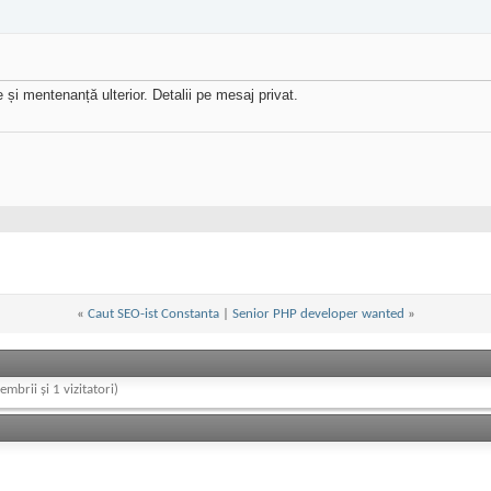
e și mentenanță ulterior. Detalii pe mesaj privat.
«
Caut SEO-ist Constanta
|
Senior PHP developer wanted
»
embrii și 1 vizitatori)