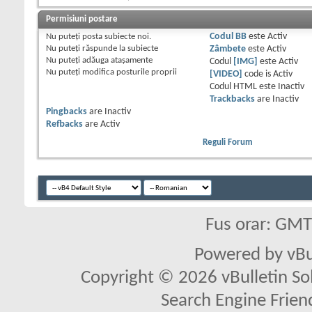
Permisiuni postare
Nu puteţi
posta subiecte noi.
Codul BB
este
Activ
Nu puteţi
răspunde la subiecte
Zâmbete
este
Activ
Nu puteţi
adăuga ataşamente
Codul
[IMG]
este
Activ
Nu puteţi
modifica posturile proprii
[VIDEO]
code is
Activ
Codul HTML este
Inactiv
Trackbacks
are
Inactiv
Pingbacks
are
Inactiv
Refbacks
are
Activ
Reguli Forum
Fus orar: GM
Powered by vBu
Copyright © 2026 vBulletin Solu
Search Engine Frien