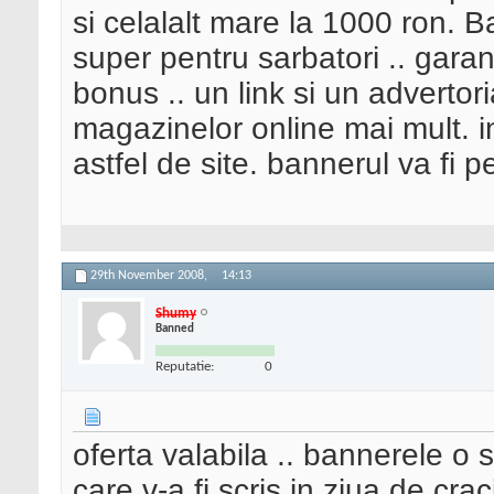
si celalalt mare la 1000 ron. B
super pentru sarbatori .. garant
bonus .. un link si un advertor
magazinelor online mai mult. i
astfel de site. bannerul va fi p
29th November 2008,
14:13
Shumy
Banned
Reputatie:
0
oferta valabila .. bannerele o s
care v-a fi scris in ziua de cra