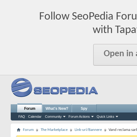
Follow SeoPedia For
with Tapa
Open in
Forum
What's New?
Spy
FAQ
Calendar
Community
Forum Actions
Quick Links
Forum
The Marketplace
Link-uri/Bannere
Vand reclama sar