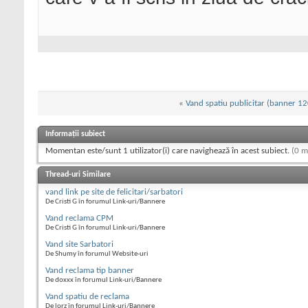
«
Vand spatiu publicitar (banner 1
Informații subiect
Momentan este/sunt 1 utilizator(i) care navighează în acest subiect.
(0 m
Thread-uri Similare
vand link pe site de felicitari/sarbatori
De Cristi G în forumul Link-uri/Bannere
Vand reclama CPM
De Cristi G în forumul Link-uri/Bannere
Vand site Sarbatori
De Shumy în forumul Website-uri
Vand reclama tip banner
De doxxx în forumul Link-uri/Bannere
Vand spatiu de reclama
De lorz în forumul Link-uri/Bannere