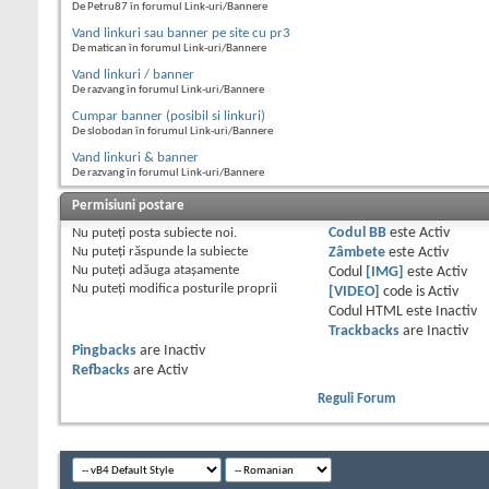
De Petru87 în forumul Link-uri/Bannere
Vand linkuri sau banner pe site cu pr3
De matican în forumul Link-uri/Bannere
Vand linkuri / banner
De razvang în forumul Link-uri/Bannere
Cumpar banner (posibil si linkuri)
De slobodan în forumul Link-uri/Bannere
Vand linkuri & banner
De razvang în forumul Link-uri/Bannere
Permisiuni postare
Nu puteţi
posta subiecte noi.
Codul BB
este
Activ
Nu puteţi
răspunde la subiecte
Zâmbete
este
Activ
Nu puteţi
adăuga ataşamente
Codul
[IMG]
este
Activ
Nu puteţi
modifica posturile proprii
[VIDEO]
code is
Activ
Codul HTML este
Inactiv
Trackbacks
are
Inactiv
Pingbacks
are
Inactiv
Refbacks
are
Activ
Reguli Forum