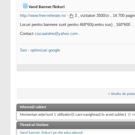
Vand Banner/linkuri
http://www.free-referate.ro/
-
Pr
3 , vizitatori 3500/zi , 14.700 pagin
Locuri pentru bannere sunt pentru 468*60(centru sus) , 160*600 ..
Contact
ciucaandrei@yahoo.com
.
Seo - optimizari google
«
Studiu de piata
Informații subiect
Momentan este/sunt 1 utilizator(i) care navighează în acest subiect.
(0 m
Thread-uri Similare
Vand banner, linkuri pe site educational