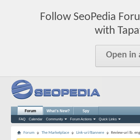
Follow SeoPedia For
with Tapa
Open in
Forum
What's New?
Spy
FAQ
Calendar
Community
Forum Actions
Quick Links
Forum
The Marketplace
Link-uri/Bannere
Review-uri lb. en