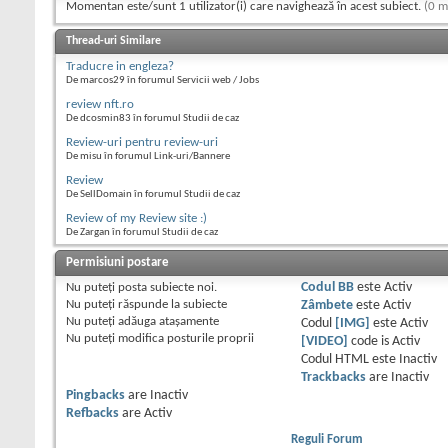
Momentan este/sunt 1 utilizator(i) care navighează în acest subiect.
(0 m
Thread-uri Similare
Traducre in engleza?
De marcos29 în forumul Servicii web / Jobs
review nft.ro
De dcosmin83 în forumul Studii de caz
Review-uri pentru review-uri
De misu în forumul Link-uri/Bannere
Review
De SellDomain în forumul Studii de caz
Review of my Review site :)
De Zargan în forumul Studii de caz
Permisiuni postare
Nu puteţi
posta subiecte noi.
Codul BB
este
Activ
Nu puteţi
răspunde la subiecte
Zâmbete
este
Activ
Nu puteţi
adăuga ataşamente
Codul
[IMG]
este
Activ
Nu puteţi
modifica posturile proprii
[VIDEO]
code is
Activ
Codul HTML este
Inactiv
Trackbacks
are
Inactiv
Pingbacks
are
Inactiv
Refbacks
are
Activ
Reguli Forum