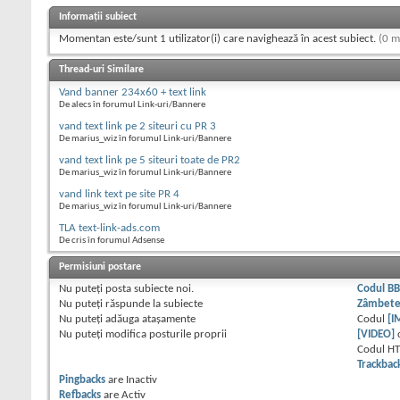
Informații subiect
Momentan este/sunt 1 utilizator(i) care navighează în acest subiect.
(0 m
Thread-uri Similare
Vand banner 234x60 + text link
De alecs în forumul Link-uri/Bannere
vand text link pe 2 siteuri cu PR 3
De marius_wiz în forumul Link-uri/Bannere
vand text link pe 5 siteuri toate de PR2
De marius_wiz în forumul Link-uri/Bannere
vand link text pe site PR 4
De marius_wiz în forumul Link-uri/Bannere
TLA text-link-ads.com
De cris în forumul Adsense
Permisiuni postare
Nu puteţi
posta subiecte noi.
Codul B
Nu puteţi
răspunde la subiecte
Zâmbet
Nu puteţi
adăuga ataşamente
Codul
[I
Nu puteţi
modifica posturile proprii
[VIDEO]
Codul H
Trackbac
Pingbacks
are
Inactiv
Refbacks
are
Activ