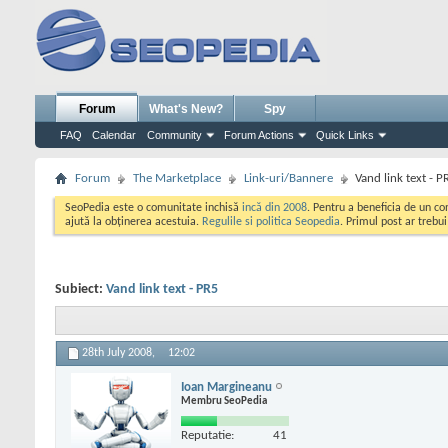
Forum
What's New?
Spy
FAQ
Calendar
Community
Forum Actions
Quick Links
Forum
The Marketplace
Link-uri/Bannere
Vand link text - P
SeoPedia este o comunitate inchisă
incă din 2008
. Pentru a beneficia de un c
ajută la obținerea acestuia.
Regulile si politica Seopedia
. Primul post ar trebu
Subiect:
Vand link text - PR5
28th July 2008,
12:02
Ioan Margineanu
Membru SeoPedia
Reputatie:
41