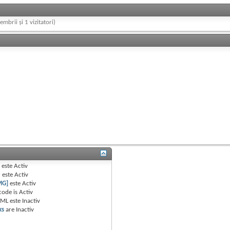
embrii și 1 vizitatori)
B
este
Activ
e
este
Activ
MG]
este
Activ
code is
Activ
TML este
Inactiv
ks
are
Inactiv