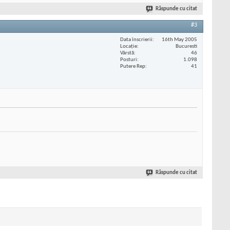
Răspunde cu citat
#3
Data înscrierii
16th May 2005
Locaţie
Bucuresti
Vârstă
46
Posturi
1.098
Putere Rep
41
Răspunde cu citat