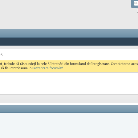
R5
ont, trebuie să răspundeți la cele 5 întrebări din formularul de înregistrare. Completarea a
i să fie intotdeauna in
Prezentare forumisti
.