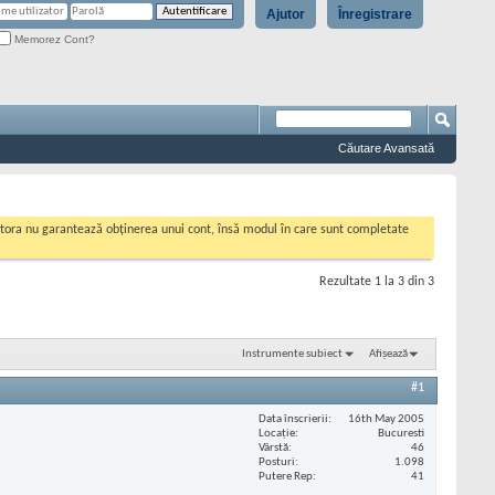
Ajutor
Înregistrare
Memorez Cont?
Căutare Avansată
cestora nu garantează obținerea unui cont, însă modul în care sunt completate
Rezultate 1 la 3 din 3
Instrumente subiect
Afișează
#1
Data înscrierii
16th May 2005
Locaţie
Bucuresti
Vârstă
46
Posturi
1.098
Putere Rep
41