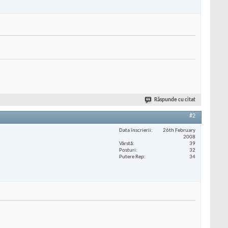
Răspunde cu citat
#2
Data înscrierii
26th February
2008
Vârstă
39
Posturi
32
Putere Rep
34