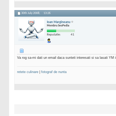
30th July 2008,
13:26
Ioan Margineanu
Membru SeoPedia
Reputatie:
41
Va rog sa-mi dati un email daca sunteti interesati si sa lasati YM i
retete culinare
|
fotograf de nunta