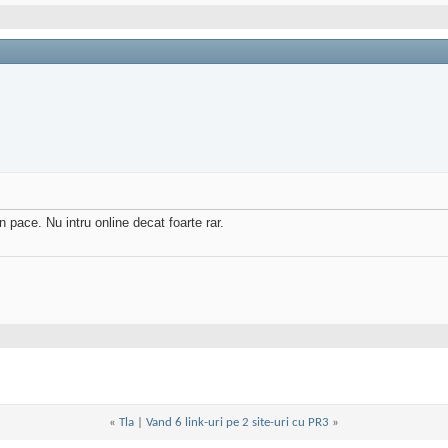
n pace. Nu intru online decat foarte rar.
«
Tla
|
Vand 6 link-uri pe 2 site-uri cu PR3
»