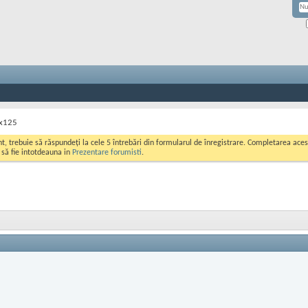
5x125
ont, trebuie să răspundeți la cele 5 întrebări din formularul de înregistrare. Completarea a
i să fie intotdeauna in
Prezentare forumisti
.