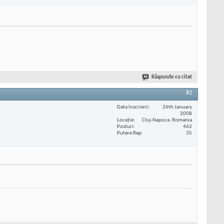
Răspunde cu citat
#2
Data înscrierii
26th January
2008
Locaţie
Cluj-Napoca, Romania
Posturi
462
Putere Rep
35