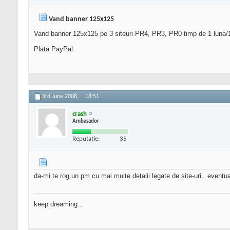
Vand banner 125x125
Vand banner 125x125 pe 3 siteuri PR4, PR3, PR0 timp de 1 luna/10
Plata PayPal.
3rd June 2008,
18:51
crash
Ambasador
Reputatie:
35
da-mi te rog un pm cu mai multe detalii legate de site-uri.. eventual s
keep dreaming...