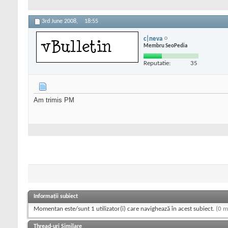
3rd June 2008,
18:55
c|neva
Membru SeoPedia
Reputatie:
35
Am trimis PM
Informații subiect
Momentan este/sunt 1 utilizator(i) care navighează în acest subiect.
(0 m
Thread-uri Similare