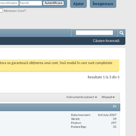
Ajutor
Înregistrare
Memorez Cont?
Căutare Avansată
cestora nu garantează obținerea unui cont, însă modul în care sunt completate
Rezultate 1 la 3 din 3
Instrumente subiect
Afișează
#1
Data înscrierii
3rd July 2007
Vârstă
39
Posturi
297
Putere Rep
35