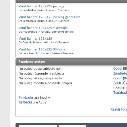
Vand banner 125x125 pe blog
De Seinfeld în forumul Link-uri/Bannere
Vand banner 125X125 pe blog generalist
De SeerKan în forumul Link-uri/Bannere
Vand banner 125x125 si articole
De nepotuno1 în forumul Link-uri/Bannere
Vand Banner 125x125
De Danielu în forumul Link-uri/Bannere
Vand banner 125x125 3$/luna
De nepotuno1 în forumul Link-uri/Bannere
Permisiuni postare
Nu puteţi
posta subiecte noi.
Codul B
Nu puteţi
răspunde la subiecte
Zâmbet
Nu puteţi
adăuga ataşamente
Codul
[I
Nu puteţi
modifica posturile proprii
[VIDEO]
Codul H
Trackbac
Pingbacks
are
Inactiv
Refbacks
are
Activ
Reguli Fo