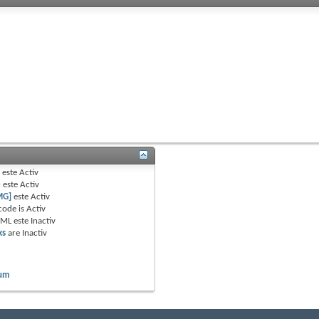
B
este
Activ
e
este
Activ
MG]
este
Activ
code is
Activ
TML este
Inactiv
ks
are
Inactiv
rum