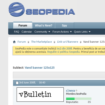
Forum
What's New?
Spy
FAQ
Calendar
Community
Forum Actions
Quick Links
Forum
The Marketplace
Link-uri/Bannere
Vand banner 12
SeoPedia este o comunitate inchisă
incă din 2008
. Pentru a beneficia de un c
ajută la obținerea acestuia.
Regulile si politica Seopedia
. Primul post ar trebu
Subiect:
Vand banner 125x125
3rd June 2008,
16:40
c|neva
Membru SeoPedia
Reputatie:
35