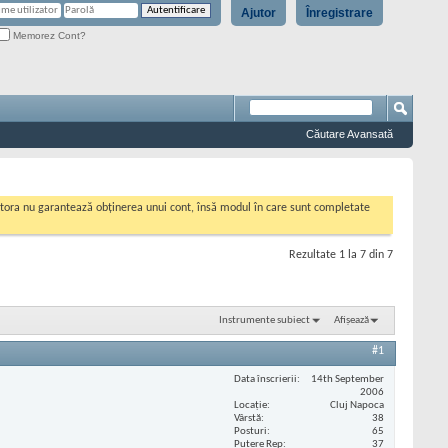
Ajutor
Înregistrare
Memorez Cont?
Căutare Avansată
cestora nu garantează obținerea unui cont, însă modul în care sunt completate
Rezultate 1 la 7 din 7
Instrumente subiect
Afișează
#1
Data înscrierii
14th September
2006
Locaţie
Cluj Napoca
Vârstă
38
Posturi
65
Putere Rep
37