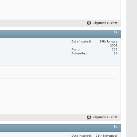
Răspunde cu citat
#6
Data înscrierii
29th January
2008
Posturi
212
Putere Rep
34
Răspunde cu citat
#7
Data înscrierii
11th November