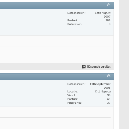
#4
Data înscrierii
16th August
2007
Posturi
388
Putere Rep
0
Răspunde cu citat
#5
Data înscrierii
14th September
2006
Locaţie
Cluj Napoca
Vârstă
38
Posturi
65
Putere Rep
37