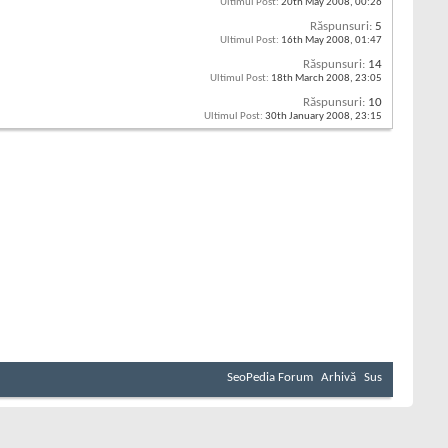
Ultimul Post:
20th May 2008,
00:26
Răspunsuri:
5
Ultimul Post:
16th May 2008,
01:47
Răspunsuri:
14
Ultimul Post:
18th March 2008,
23:05
Răspunsuri:
10
Ultimul Post:
30th January 2008,
23:15
SeoPedia Forum
Arhivă
Sus