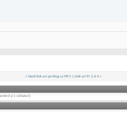
«
Vand link-uri pe blog cu PR 5
|
Link-uri Pr 3 si 4
»
embrii și 1 vizitatori)