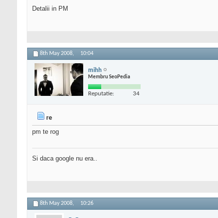
Detalii in PM
8th May 2008,
10:04
mihh
Membru SeoPedia
Reputatie:
34
re
pm te rog
Si daca google nu era..
8th May 2008,
10:26