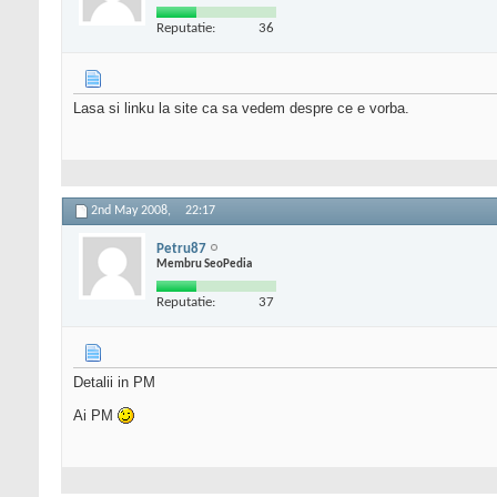
Reputatie:
36
Lasa si linku la site ca sa vedem despre ce e vorba.
2nd May 2008,
22:17
Petru87
Membru SeoPedia
Reputatie:
37
Detalii in PM
Ai PM