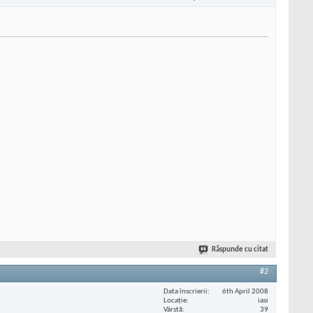
Răspunde cu citat
#2
Data înscrierii
6th April 2008
Locaţie
iasi
Vârstă
39