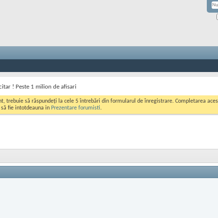
itar ! Peste 1 milion de afisari
ont, trebuie să răspundeți la cele 5 întrebări din formularul de înregistrare. Completarea a
i să fie intotdeauna in
Prezentare forumisti
.