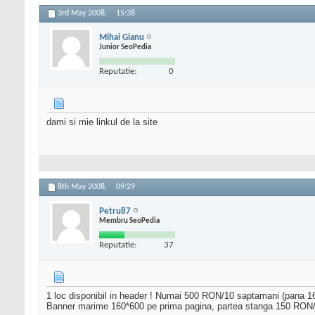
3rd May 2008,
15:38
Mihai Gianu
Junior SeoPedia
Reputatie:
0
dami si mie linkul de la site
8th May 2008,
09:29
Petru87
Membru SeoPedia
Reputatie:
37
1 loc disponibil in header ! Numai 500 RON/10 saptamani (pana 16
Banner marime 160*600 pe prima pagina, partea stanga 150 RON/1