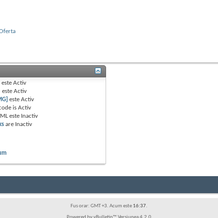
 Oferta
B
este
Activ
e
este
Activ
MG]
este
Activ
code is
Activ
TML este
Inactiv
ks
are
Inactiv
rum
Fus orar: GMT +3. Acum este
16:37
.
Powered by vBulletin™ Versiunea 4.2.0