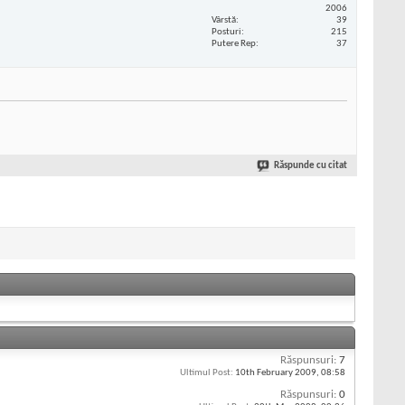
2006
Vârstă
39
Posturi
215
Putere Rep
37
Răspunde cu citat
Răspunsuri:
7
Ultimul Post:
10th February 2009,
08:58
Răspunsuri:
0