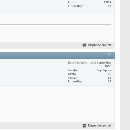
Posturi
1.034
Putere Rep
36
Răspunde cu citat
#3
Data înscrierii
14th September
2006
Locaţie
Cluj Napoca
Vârstă
38
Posturi
65
Putere Rep
37
Răspunde cu citat