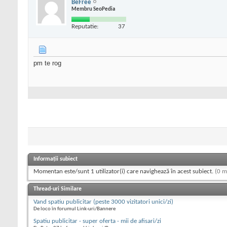
BeFree
Membru SeoPedia
Reputatie:
37
pm te rog
Informații subiect
Momentan este/sunt 1 utilizator(i) care navighează în acest subiect.
(0 m
Thread-uri Similare
Vand spatiu publicitar (peste 3000 vizitatori unici/zi)
De loco în forumul Link-uri/Bannere
Spatiu publicitar - super oferta - mii de afisari/zi