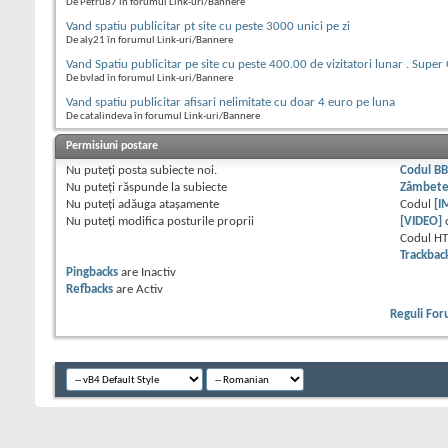
De Petru87 în forumul Link-uri/Bannere
Vand spatiu publicitar pt site cu peste 3000 unici pe zi
De aly21 în forumul Link-uri/Bannere
Vand Spatiu publicitar pe site cu peste 400.00 de vizitatori lunar . Super
De bvlad în forumul Link-uri/Bannere
Vand spatiu publicitar afisari nelimitate cu doar 4 euro pe luna
De catalindeva în forumul Link-uri/Bannere
Permisiuni postare
Nu puteţi
posta subiecte noi.
Codul B
Nu puteţi
răspunde la subiecte
Zâmbet
Nu puteţi
adăuga ataşamente
Codul
[I
Nu puteţi
modifica posturile proprii
[VIDEO]
Codul H
Trackbac
Pingbacks
are
Inactiv
Refbacks
are
Activ
Reguli Fo