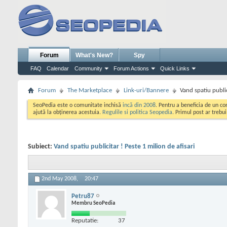
Forum
What's New?
Spy
FAQ
Calendar
Community
Forum Actions
Quick Links
Forum
The Marketplace
Link-uri/Bannere
Vand spatiu public
SeoPedia este o comunitate inchisă
incă din 2008
. Pentru a beneficia de un c
ajută la obținerea acestuia.
Regulile si politica Seopedia
. Primul post ar trebu
Subiect:
Vand spatiu publicitar ! Peste 1 milion de afisari
2nd May 2008,
20:47
Petru87
Membru SeoPedia
Reputatie:
37