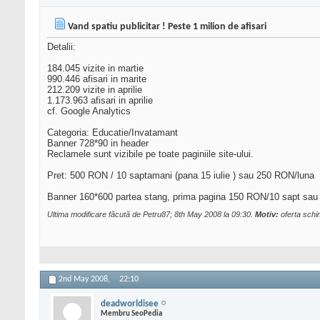
Vand spatiu publicitar ! Peste 1 milion de afisari
Detalii:
184.045 vizite in martie
990.446 afisari in marite
212.209 vizite in aprilie
1.173.963 afisari in aprilie
cf. Google Analytics
Categoria: Educatie/Invatamant
Banner 728*90 in header
Reclamele sunt vizibile pe toate paginiile site-ului.
Pret: 500 RON / 10 saptamani (pana 15 iulie ) sau 250 RON/luna
Banner 160*600 partea stang, prima pagina 150 RON/10 sapt sau
Ultima modificare făcută de Petru87; 8th May 2008 la
09:30
.
Motiv:
oferta schi
2nd May 2008,
22:10
deadworldisee
Membru SeoPedia