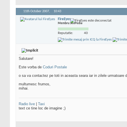
11th October 2007,
10:43
FireEyes
Membru SeoPedia
Reputatie:
40
Salutare!
Este vorba de
Coduri Postale
o sa va contactez pe toti in aceasta seara iar in zilele urmatoare
multumesc frumos,
mihai.
Radio live
|
Taxi
text ce tine loc de imagine ;)