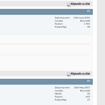
Răspunde cu citat
#3
Data înscrierii
14th June 2005
Locaţie
Bucuresti
Posturi
1.905
Putere Rep
48
Răspunde cu citat
#4
Data înscrierii
26th May 2007
Locaţie
Bucuresti
Vârstă
40
Posturi
643
Putere Rep
37