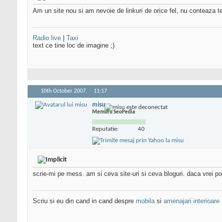
Am un site nou si am nevoie de linkuri de orice fel, nu conteaza te
Radio live
|
Taxi
text ce tine loc de imagine ;)
10th October 2007,
11:17
misu
Membru SeoPedia
Reputatie:
40
scrie-mi pe mess. am si ceva site-uri si ceva bloguri. daca vrei pot
Scriu si eu din cand in cand despre
mobila
si
amenajari interioare