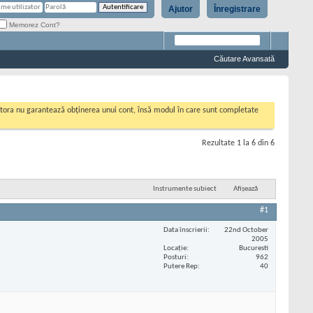
Ajutor
Înregistrare
Memorez Cont?
Căutare Avansată
cestora nu garantează obținerea unui cont, însă modul în care sunt completate
Rezultate 1 la 6 din 6
Instrumente subiect
Afișează
#1
Data înscrierii
22nd October
2005
Locaţie
Bucuresti
Posturi
962
Putere Rep
40