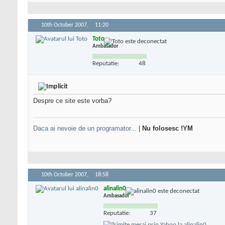
10th October 2007,
11:20
Toto
Ambasador
Reputatie:
48
Despre ce site este vorba?
Daca ai nevoie de un programator...
|
Nu folosesc !YM
10th October 2007,
18:58
alinalin0
Ambasador
Reputatie:
37