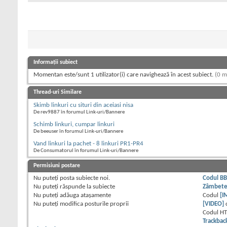
Informații subiect
Momentan este/sunt 1 utilizator(i) care navighează în acest subiect.
(0 m
Thread-uri Similare
Skimb linkuri cu situri din aceiasi nisa
De rev9887 în forumul Link-uri/Bannere
Schimb linkuri, cumpar linkuri
De beeuser în forumul Link-uri/Bannere
Vand linkuri la pachet - 8 linkuri PR1-PR4
De Consumatorul în forumul Link-uri/Bannere
Permisiuni postare
Nu puteţi
posta subiecte noi.
Codul B
Nu puteţi
răspunde la subiecte
Zâmbet
Nu puteţi
adăuga ataşamente
Codul
[I
Nu puteţi
modifica posturile proprii
[VIDEO]
Codul H
Trackbac