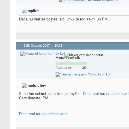
Daca nu vrei sa postezi aici url-ul te rog sa-mi un PM
.
11th October 2007,
10:21
birkof
Membru SeoPedia
Reputatie:
35
hey
Si eu fac schimb de linkuri pe
myDir - Directorul tau de adrese we
Care doreste, PM!
Directorul tau de adrese web!