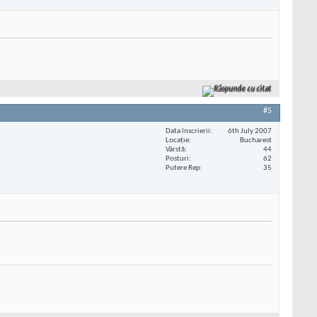
Răspunde cu citat
#5
Data înscrierii
6th July 2007
Locaţie
Bucharest
Vârstă
44
Posturi
62
Putere Rep
35