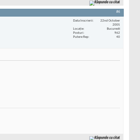
Răspunde cu citat
#6
Data înscrierii
22nd October
2005
Locaţie
Bucuresti
Posturi
962
Putere Rep
40
Răspunde cu citat