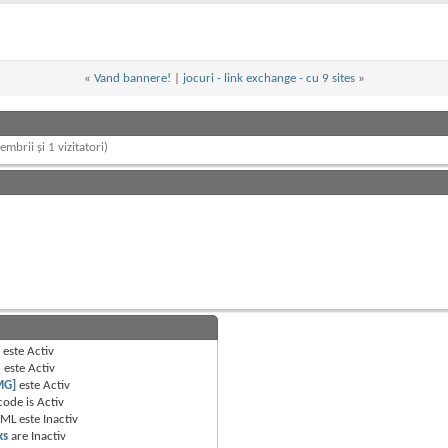
«
Vand bannere!
|
jocuri - link exchange - cu 9 sites
»
embrii și 1 vizitatori)
B
este
Activ
e
este
Activ
MG]
este
Activ
code is
Activ
TML este
Inactiv
ks
are
Inactiv