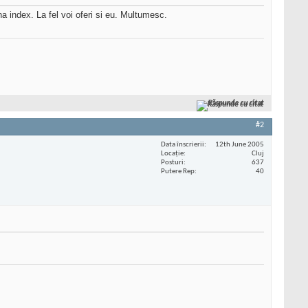
a index. La fel voi oferi si eu. Multumesc.
Răspunde cu citat
#2
Data înscrierii
12th June 2005
Locaţie
Cluj
Posturi
637
Putere Rep
40