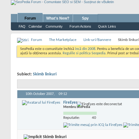
Forum
What's New?
Spy
FAQ
Calendar
Community
Forum Actions
Quick Links
Forum
The Marketplace
Link-uri/Bannere
Skimb linkur
SeoPedia este o comunitate inchisă
incă din 2008
. Pentru a beneficia de un c
ajută la obținerea acestuia.
Regulile si politica Seopedia
. Primul post ar trebu
Subiect:
Skimb linkuri
10th October 2007,
09:12
FireEyes
Membru SeoPedia
Reputatie:
40
Skimb linkuri