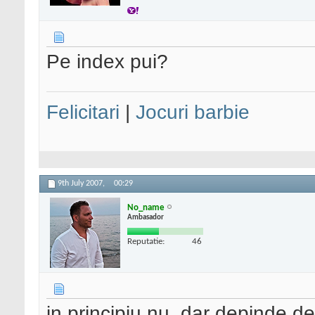
Pe index pui?
Felicitari
|
Jocuri barbie
9th July 2007,
00:29
No_name
Ambasador
Reputatie:
46
in principiu nu, dar depinde de