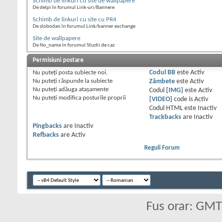
Schimb de linkuri cu site de wallpapere
De delpi în forumul Link-uri/Bannere
Schimb de linkuri cu site cu PR4
De slobodan în forumul Link/banner exchange
Site de wallpapere
De No_name în forumul Studii de caz
Permisiuni postare
Nu puteţi
posta subiecte noi.
Codul BB
este
Activ
Nu puteţi
răspunde la subiecte
Zâmbete
este
Activ
Nu puteţi
adăuga ataşamente
Codul
[IMG]
este
Activ
Nu puteţi
modifica posturile proprii
[VIDEO]
code is
Activ
Codul HTML este
Inactiv
Trackbacks
are
Inactiv
Pingbacks
are
Inactiv
Refbacks
are
Activ
Reguli Forum
Fus orar: GM