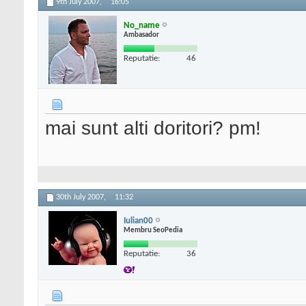
9th July 2007,
16:05
No_name
Ambasador
Reputatie:
46
mai sunt alti doritori? pm!
30th July 2007,
11:32
Iulian00
Membru SeoPedia
Reputatie:
36