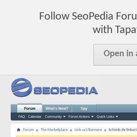
Follow SeoPedia For
with Tapa
Open in
Forum
What's New?
Spy
FAQ
Calendar
Community
Forum Actions
Quick Links
Forum
The Marketplace
Link-uri/Bannere
Schimb de linkuri