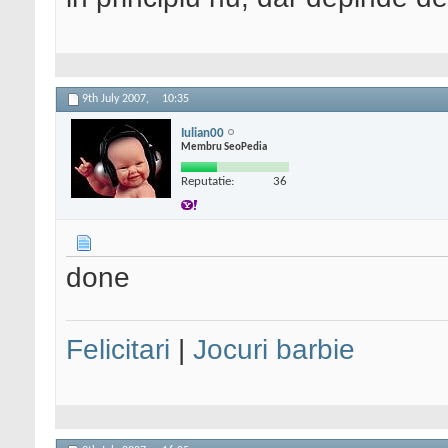
9th July 2007,
10:35
Iulian00
Membru SeoPedia
Reputatie:
36
done
Felicitari
|
Jocuri barbie