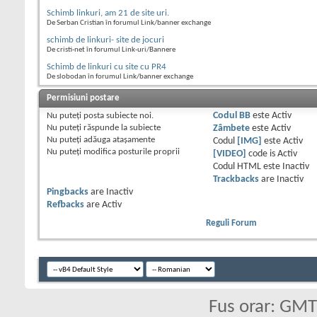
Schimb linkuri, am 21 de site uri.
De Serban Cristian în forumul Link/banner exchange
schimb de linkuri- site de jocuri
De cristi-net în forumul Link-uri/Bannere
Schimb de linkuri cu site cu PR4
De slobodan în forumul Link/banner exchange
Permisiuni postare
Nu puteţi
posta subiecte noi.
Codul BB
este
Activ
Nu puteţi
răspunde la subiecte
Zâmbete
este
Activ
Nu puteţi
adăuga ataşamente
Codul
[IMG]
este
Activ
Nu puteţi
modifica posturile proprii
[VIDEO]
code is
Activ
Codul HTML este
Inactiv
Trackbacks
are
Inactiv
Pingbacks
are
Inactiv
Refbacks
are
Activ
Reguli Forum
Fus orar: GM