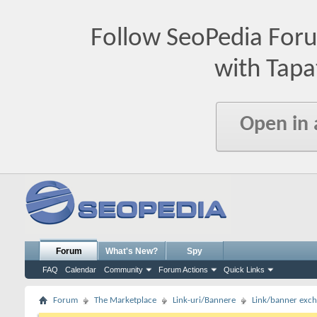
Follow SeoPedia For
with Tapa
Open in
Forum
What's New?
Spy
FAQ
Calendar
Community
Forum Actions
Quick Links
Forum
The Marketplace
Link-uri/Bannere
Link/banner exc