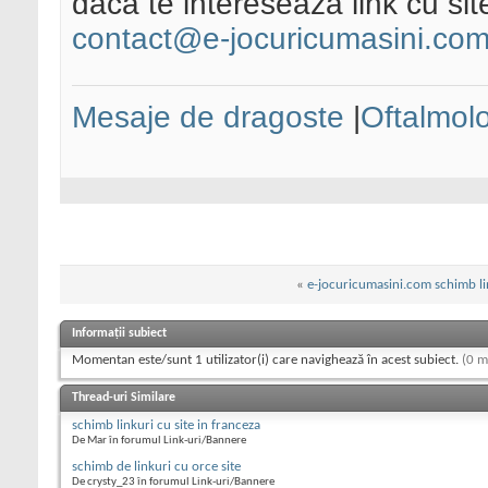
daca te intereseaza link cu sit
contact@e-jocuricumasini.co
Mesaje de dragoste
|
Oftalmol
«
e-jocuricumasini.com schimb li
Informații subiect
Momentan este/sunt 1 utilizator(i) care navighează în acest subiect.
(0 m
Thread-uri Similare
schimb linkuri cu site in franceza
De Mar în forumul Link-uri/Bannere
schimb de linkuri cu orce site
De crysty_23 în forumul Link-uri/Bannere