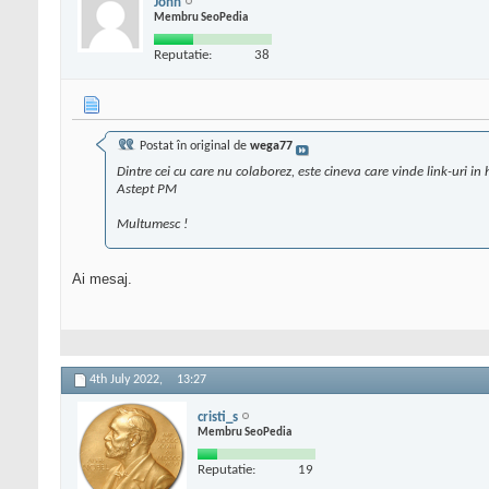
John
Membru SeoPedia
Reputatie:
38
Postat în original de
wega77
Dintre cei cu care nu colaborez, este cineva care vinde link-uri i
Astept PM
Multumesc !
Ai mesaj.
4th July 2022,
13:27
cristi_s
Membru SeoPedia
Reputatie:
19