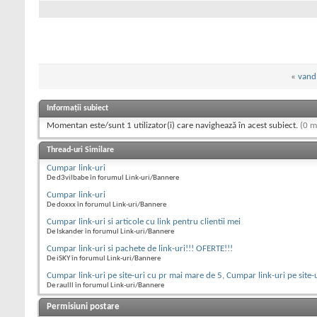
«
vand 
Informații subiect
Momentan este/sunt 1 utilizator(i) care navighează în acest subiect.
(0 m
Thread-uri Similare
Cumpar link-uri
De d3vilbabe în forumul Link-uri/Bannere
Cumpar link-uri
De doxxx în forumul Link-uri/Bannere
Cumpar link-uri si articole cu link pentru clientii mei
De Iskander în forumul Link-uri/Bannere
Cumpar link-uri si pachete de link-uri!!! OFERTE!!!
De iSKY în forumul Link-uri/Bannere
Cumpar link-uri pe site-uri cu pr mai mare de 5, Cumpar link-uri pe site-
De raulll în forumul Link-uri/Bannere
Permisiuni postare