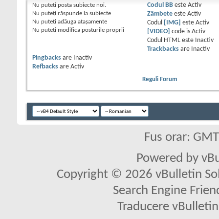
Nu puteţi
posta subiecte noi.
Codul BB
este
Activ
Nu puteţi
răspunde la subiecte
Zâmbete
este
Activ
Nu puteţi
adăuga ataşamente
Codul
[IMG]
este
Activ
Nu puteţi
modifica posturile proprii
[VIDEO]
code is
Activ
Codul HTML este
Inactiv
Trackbacks
are
Inactiv
Pingbacks
are
Inactiv
Refbacks
are
Activ
Reguli Forum
Fus orar: GM
Powered by vBu
Copyright © 2026 vBulletin Solu
Search Engine Frien
Traducere vBullet