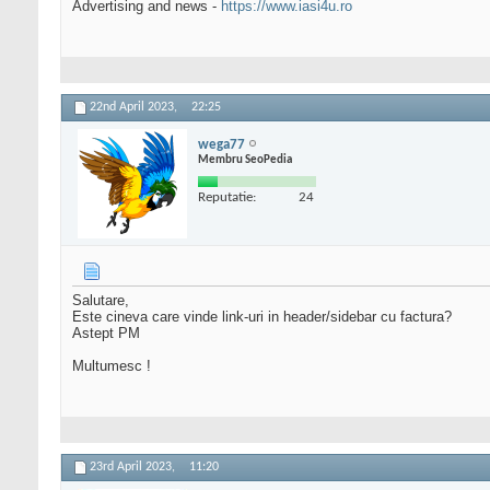
Advertising and news -
https://www.iasi4u.ro
22nd April 2023,
22:25
wega77
Membru SeoPedia
Reputatie:
24
Salutare,
Este cineva care vinde link-uri in header/sidebar cu factura?
Astept PM
Multumesc !
23rd April 2023,
11:20