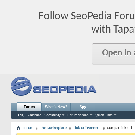
Follow SeoPedia For
with Tapa
Open in
Forum
What's New?
Spy
FAQ
Calendar
Community
Forum Actions
Quick Links
Forum
The Marketplace
Link-uri/Bannere
Cumpar link-uri