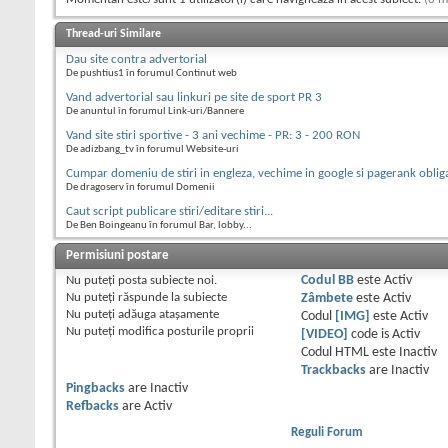
Thread-uri Similare
Dau site contra advertorial
De pushtius1 în forumul Continut web
Vand advertorial sau linkuri pe site de sport PR 3
De anuntul în forumul Link-uri/Bannere
Vand site stiri sportive - 3 ani vechime - PR: 3 - 200 RON
De adizbang_tv în forumul Website-uri
Cumpar domeniu de stiri in engleza, vechime in google si pagerank oblig
De dragoserv în forumul Domenii
Caut script publicare stiri/editare stiri...
De Ben Boingeanu în forumul Bar, lobby...
Permisiuni postare
Nu puteţi
posta subiecte noi.
Codul BB
este
Activ
Nu puteţi
răspunde la subiecte
Zâmbete
este
Activ
Nu puteţi
adăuga ataşamente
Codul
[IMG]
este
Activ
Nu puteţi
modifica posturile proprii
[VIDEO]
code is
Activ
Codul HTML este
Inactiv
Trackbacks
are
Inactiv
Pingbacks
are
Inactiv
Refbacks
are
Activ
Reguli Forum