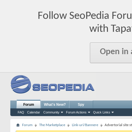
Follow SeoPedia For
with Tapa
Open in
Forum
What's New?
Spy
FAQ
Calendar
Community
Forum Actions
Quick Links
Forum
The Marketplace
Link-uri/Bannere
Advertorial site s