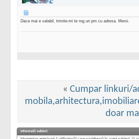
Daca mai e valabil, trimite-mi te rog un pm cu adresa. Mersi.
«
Cumpar linkuri/a
mobila,arhitectura,imobiliar
doar ma
Informații subiect
Momentan este/sunt 1 utilizator(i) care navighează în acest subiect.
(0 m