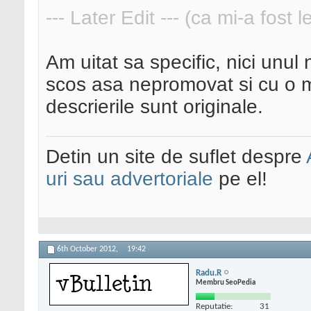
--- Later Edit --- (ca mi-a fost 
Am uitat sa specific, nici unul 
scos asa nepromovat si cu o ma
descrierile sunt originale.
Detin un site de suflet despre
uri sau advertoriale
pe el!
6th October 2012,
19:42
Radu.R
Membru SeoPedia
Reputatie:
31