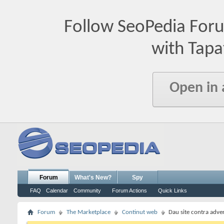
Follow SeoPedia For
with Tapa
Open in
Forum
What's New?
Spy
FAQ
Calendar
Community
Forum Actions
Quick Links
Forum
The Marketplace
Continut web
Dau site contra adver