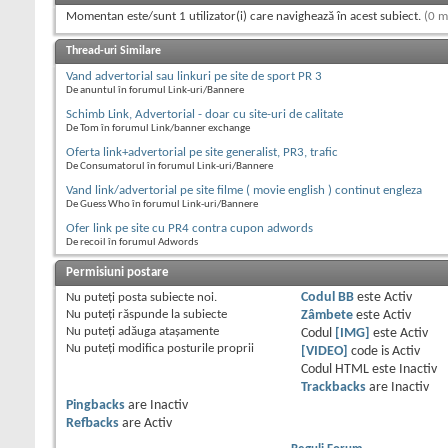
Momentan este/sunt 1 utilizator(i) care navighează în acest subiect.
(0 m
Thread-uri Similare
Vand advertorial sau linkuri pe site de sport PR 3
De anuntul în forumul Link-uri/Bannere
Schimb Link, Advertorial - doar cu site-uri de calitate
De Tom în forumul Link/banner exchange
Oferta link+advertorial pe site generalist, PR3, trafic
De Consumatorul în forumul Link-uri/Bannere
Vand link/advertorial pe site filme ( movie english ) continut engleza
De Guess Who în forumul Link-uri/Bannere
Ofer link pe site cu PR4 contra cupon adwords
De recoil în forumul Adwords
Permisiuni postare
Nu puteţi
posta subiecte noi.
Codul BB
este
Activ
Nu puteţi
răspunde la subiecte
Zâmbete
este
Activ
Nu puteţi
adăuga ataşamente
Codul
[IMG]
este
Activ
Nu puteţi
modifica posturile proprii
[VIDEO]
code is
Activ
Codul HTML este
Inactiv
Trackbacks
are
Inactiv
Pingbacks
are
Inactiv
Refbacks
are
Activ