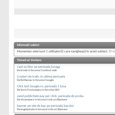
Informații subiect
Momentan este/sunt 1 utilizator(i) care navighează în acest subiect.
(0 m
Thread-uri Similare
caut scriitor pe perioada lunaga
De broski în forumul Continut web
Cresteri de trafic In ultima perioada
De RoManiac în forumul Google
Click test Google.ro: perioada 1 luna
De Sorin Frumuseanu în forumul SEO
vand publicitate pay per click, perioada de proba
De silcamataru în forumul Link-uri/Bannere
banner pe site de bac pe perioada bacului
De bogdantody în forumul Link-uri/Bannere