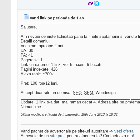
Vand link pe perioada de 1 an
Salutare,
Am nevoie de niste lichiditati pana la finele saptamanii si vand 5 li
Detalii domeniu:
Vechime: aproape 2 ani
DA: 30
PA: 41
Pagerank: 1
Link-uri externe: 1 link, vor fi maxim 6 bucati
Pagini indexate: 426
Alexa rank: ~700k
Pret: 100 ron/12 luni.
Accept doar site-uri de nisa:
SEO
,
SEM
, Webdesign.
__________________________________________________ ___
Update: 1 link s-a dat, mai raman decat 4. Adresa site pe pm/emai
Numai bine.
Ultima modificare făcută de I. Laurentiu; 18th June 2013 la
18:32
.
Vand pachet de advertoriale pe site-uri autoritare ->
vezi oferta
Ai nevoie de un
site profi
pentru afacerea ta? Contacteaza-ma!