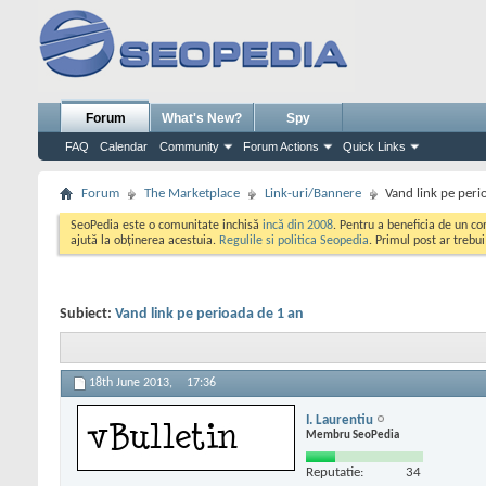
Forum
What's New?
Spy
FAQ
Calendar
Community
Forum Actions
Quick Links
Forum
The Marketplace
Link-uri/Bannere
Vand link pe peri
SeoPedia este o comunitate inchisă
incă din 2008
. Pentru a beneficia de un c
ajută la obținerea acestuia.
Regulile si politica Seopedia
. Primul post ar trebu
Subiect:
Vand link pe perioada de 1 an
18th June 2013,
17:36
I. Laurentiu
Membru SeoPedia
Reputatie:
34