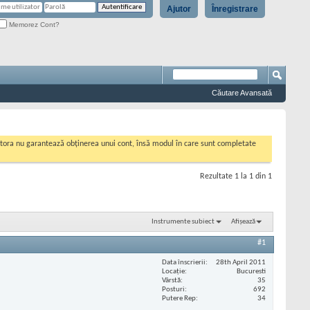
Ajutor
Înregistrare
Memorez Cont?
Căutare Avansată
cestora nu garantează obținerea unui cont, însă modul în care sunt completate
Rezultate 1 la 1 din 1
Instrumente subiect
Afișează
#1
Data înscrierii
28th April 2011
Locaţie
Bucuresti
Vârstă
35
Posturi
692
Putere Rep
34