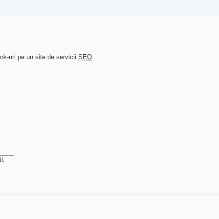
nk-uri pe un site de servicii
SEO
.
_____
l.