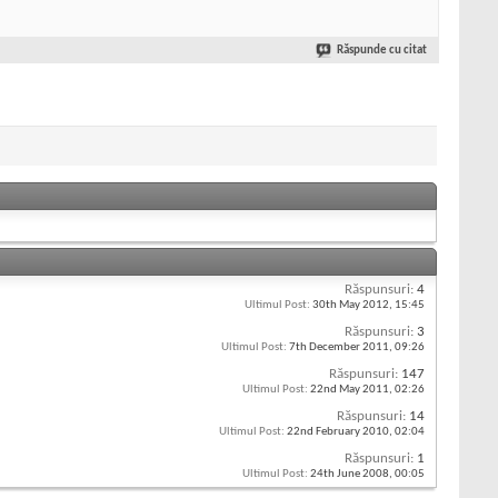
Răspunde cu citat
Răspunsuri:
4
Ultimul Post:
30th May 2012,
15:45
Răspunsuri:
3
Ultimul Post:
7th December 2011,
09:26
Răspunsuri:
147
Ultimul Post:
22nd May 2011,
02:26
Răspunsuri:
14
Ultimul Post:
22nd February 2010,
02:04
Răspunsuri:
1
Ultimul Post:
24th June 2008,
00:05