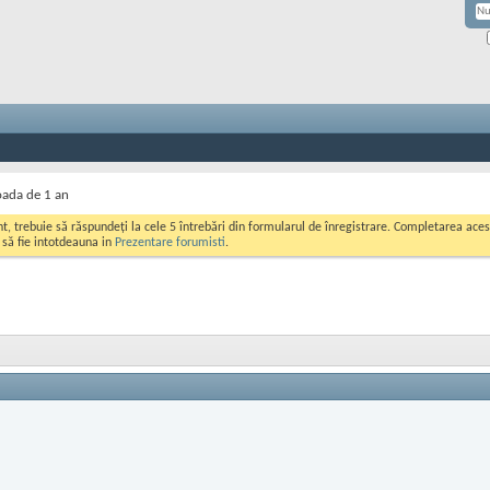
oada de 1 an
ont, trebuie să răspundeți la cele 5 întrebări din formularul de înregistrare. Completarea a
i să fie intotdeauna in
Prezentare forumisti
.