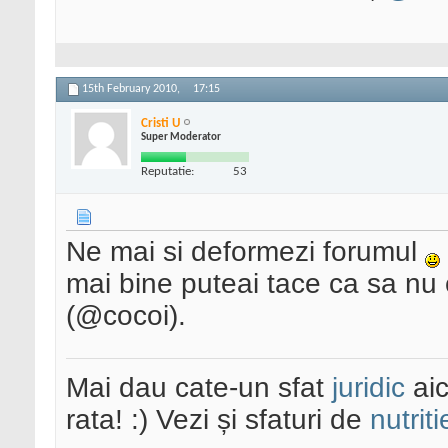
15th February 2010,
17:15
Cristi U
Super Moderator
Reputatie:
53
Ne mai si deformezi forumul
mai bine puteai tace ca sa nu c
(@cocoi).
Mai dau cate-un sfat
juridic
aic
rata! :) Vezi și sfaturi de
nutriti