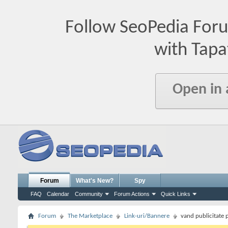
Follow SeoPedia For
with Tapa
Open in
Forum
What's New?
Spy
FAQ
Calendar
Community
Forum Actions
Quick Links
Forum
The Marketplace
Link-uri/Bannere
vand publicitate 