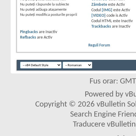
Nu puteţi
răspunde la subiecte
Zâmbete
este
Activ
Nu puteţi
adăuga ataşamente
Codul
[IMG]
este
Activ
Nu puteţi
modifica posturile proprii
[VIDEO]
code is
Activ
Codul HTML este
Inactiv
Trackbacks
are
Inactiv
Pingbacks
are
Inactiv
Refbacks
are
Activ
Reguli Forum
Fus orar: GM
Powered by vBu
Copyright © 2026 vBulletin Solu
Search Engine Frien
Traducere vBullet