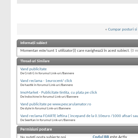
«
Cumpar posturi si 
Informații subiect
Momentan este/sunt 1 utilizator(i) care navighează în acest subiect.
(0 m
Thread-uri Similare
Vand publicitate
De Cristi G în forumul Link-uri/Bannere
Vand reclama - 1eurocent/ click
De haotik în forumul Link-uri/Bannere
ImoMarket - Publicitate tintita, cu plata pe click
De Indochine în forumul Link-uri/Bannere
Vand publicitate pe www.pescarulamator.ro
De style în forumul Link-uri/Bannere
Vand reclama FOARTE ieftina ( incepand de la 0.10euro /1000 afisari sau
De SeerKan în forumul Link-uri/Bannere
Permisiuni postare
Nu puteţi
posta subiecte noi.
Codul BB
este
Activ