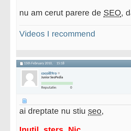
nu am cerut parere de
SEO
, 
Videos I recommend
15th February 2010,
15:18
cocoi89ro
Junior SeoPedia
Reputatie:
0
ai dreptate nu stiu
seo
,
Inutil, sters. Nic.