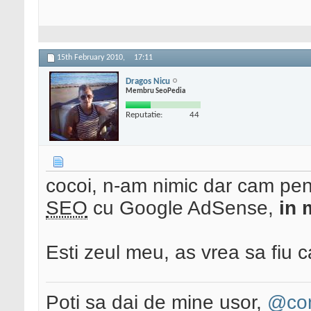
15th February 2010,
17:11
Dragos Nicu
Membru SeoPedia
Reputatie:
44
cocoi, n-am nimic dar cam pen
SEO
cu Google AdSense,
in 
Esti zeul meu, as vrea sa fiu ca 
Poti sa dai de mine usor,
@con