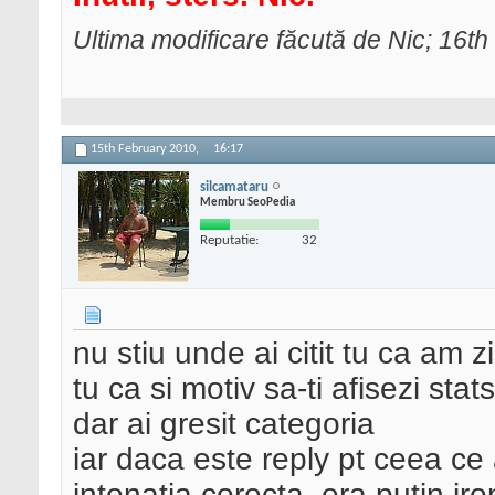
Ultima modificare făcută de Nic; 16t
15th February 2010,
16:17
silcamataru
Membru SeoPedia
Reputatie:
32
nu stiu unde ai citit tu ca am z
tu ca si motiv sa-ti afisezi sta
dar ai gresit categoria
iar daca este reply pt ceea ce
intonatia corecta, era putin iro