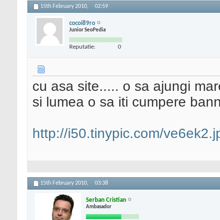
15th February 2010,
02:59
cocoi89ro
Junior SeoPedia
Reputatie:
0
cu asa site..... o sa ajungi mar
si lumea o sa iti cumpere bann
http://i50.tinypic.com/ve6ek2.j
15th February 2010,
03:38
Serban Cristian
Ambasador