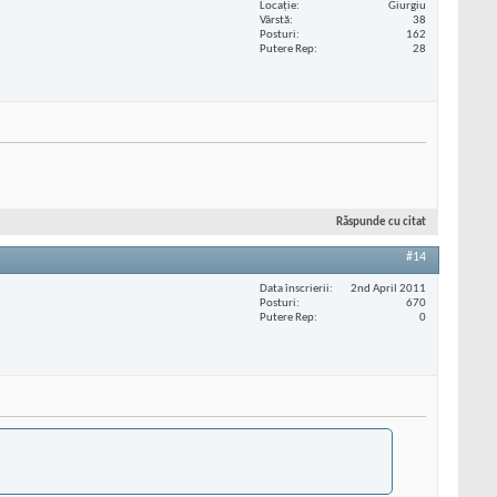
Locaţie
Giurgiu
Vârstă
38
Posturi
162
Putere Rep
28
Răspunde cu citat
#14
Data înscrierii
2nd April 2011
Posturi
670
Putere Rep
0