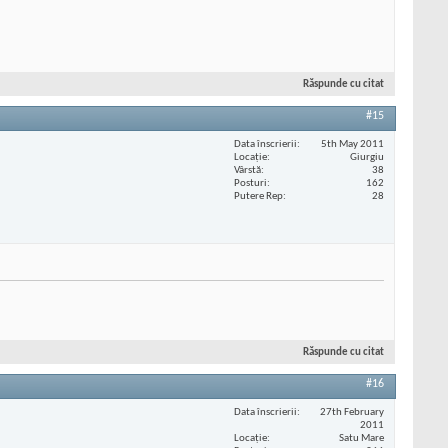
Răspunde cu citat
#15
Data înscrierii
5th May 2011
Locaţie
Giurgiu
Vârstă
38
Posturi
162
Putere Rep
28
Răspunde cu citat
#16
Data înscrierii
27th February
2011
Locaţie
Satu Mare