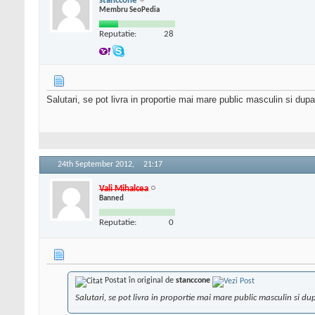
stanccone
Membru SeoPedia
Reputatie:
28
Salutari, se pot livra in proportie mai mare public masculin si dup
24th September 2012,
21:17
Vali Mihalcea
Banned
Reputatie:
0
Postat în original de
stanccone
Salutari, se pot livra in proportie mai mare public masculin si du