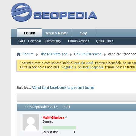
Forum
What's New?
Spy
FAQ
Calendar
Community
Forum Actions
Quick Links
Forum
The Marketplace
Link-uri/Bannere
Vand fani faceboo
SeoPedia este o comunitate inchisă
incă din 2008
. Pentru a beneficia de un c
ajută la obținerea acestuia.
Regulile si politica Seopedia
. Primul post ar trebu
Subiect:
Vand fani facebook la preturi bune
11th September 2012,
14:31
Vali Mihalcea
Banned
Reputatie:
0