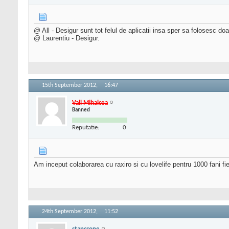
@ All - Desigur sunt tot felul de aplicatii insa sper sa folosesc do
@ Laurentiu - Desigur.
15th September 2012,
16:47
Vali Mihalcea
Banned
Reputatie:
0
Am inceput colaborarea cu raxiro si cu lovelife pentru 1000 fani fi
24th September 2012,
11:52