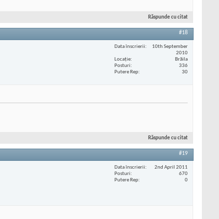
Răspunde cu citat
#18
Data înscrierii
10th September
2010
Locaţie
Brăila
Posturi
336
Putere Rep
30
Răspunde cu citat
#19
Data înscrierii
2nd April 2011
Posturi
670
Putere Rep
0