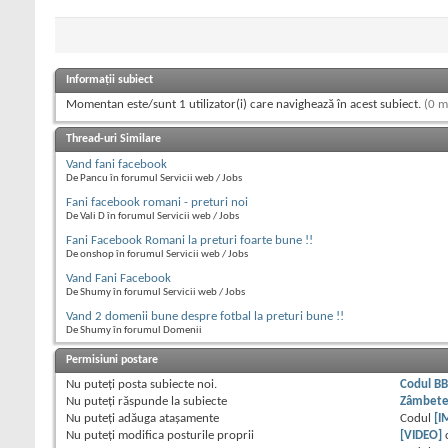
Informații subiect
Momentan este/sunt 1 utilizator(i) care navighează în acest subiect.
(0 m
Thread-uri Similare
Vand fani facebook
De Pancu în forumul Servicii web / Jobs
Fani facebook romani - preturi noi
De Vali D în forumul Servicii web / Jobs
Fani Facebook Romani la preturi foarte bune !!
De onshop în forumul Servicii web / Jobs
Vand Fani Facebook
De Shumy în forumul Servicii web / Jobs
Vand 2 domenii bune despre fotbal la preturi bune !!
De Shumy în forumul Domenii
Permisiuni postare
Nu puteţi
posta subiecte noi.
Codul B
Nu puteţi
răspunde la subiecte
Zâmbet
Nu puteţi
adăuga ataşamente
Codul
[I
Nu puteţi
modifica posturile proprii
[VIDEO]