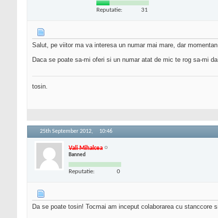
Reputatie:
31
Salut, pe viitor ma va interesa un numar mai mare, dar momentan 
Daca se poate sa-mi oferi si un numar atat de mic te rog sa-mi dai 
tosin.
25th September 2012,
10:46
Vali Mihalcea
Banned
Reputatie:
0
Da se poate tosin! Tocmai am inceput colaborarea cu stanccore si