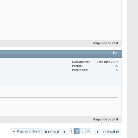
Răspunde cu citat
#20
Data înscrierii
24th June 2007
Posturi
50
Putere Rep
0
Răspunde cu citat
Pagina 2 din 5
1
2
3
4
...
Primul
Ultimul