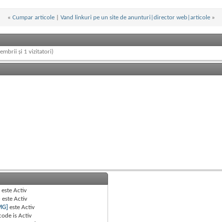
«
Cumpar articole
|
Vand linkuri pe un site de anunturi|director web|articole
»
embrii și 1 vizitatori)
B
este
Activ
e
este
Activ
MG]
este
Activ
code is
Activ