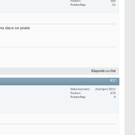
Posturi
366
Putere Rep
31
ina daca se poate.
Răspunde cu citat
#17
Data înscrierii
2nd April 2011
Posturi
670
Putere Rep
0