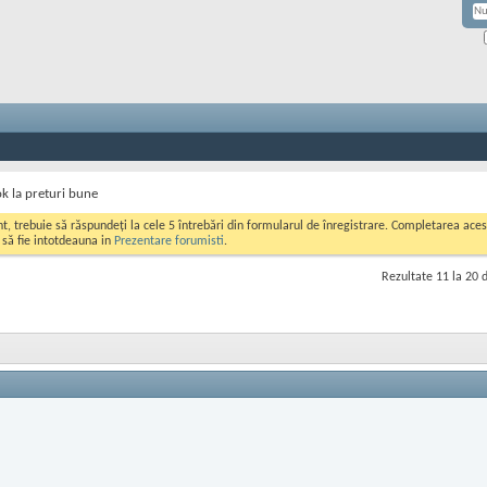
k la preturi bune
ont, trebuie să răspundeți la cele 5 întrebări din formularul de înregistrare. Completarea a
i să fie intotdeauna in
Prezentare forumisti
.
Rezultate 11 la 20 