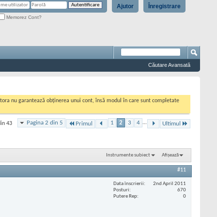
Ajutor
Înregistrare
Memorez Cont?
Căutare Avansată
cestora nu garantează obținerea unui cont, însă modul în care sunt completate
Pagina 2 din 5
1
2
3
4
...
din 43
Primul
Ultimul
Instrumente subiect
Afișează
#11
Data înscrierii
2nd April 2011
Posturi
670
Putere Rep
0