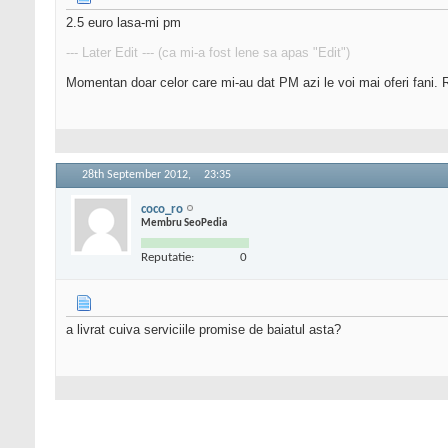
2.5 euro lasa-mi pm
--- Later Edit --- (ca mi-a fost lene sa apas "Edit")
Momentan doar celor care mi-au dat PM azi le voi mai oferi fani. R
28th September 2012,
23:35
coco_ro
Membru SeoPedia
Reputatie:
0
a livrat cuiva serviciile promise de baiatul asta?