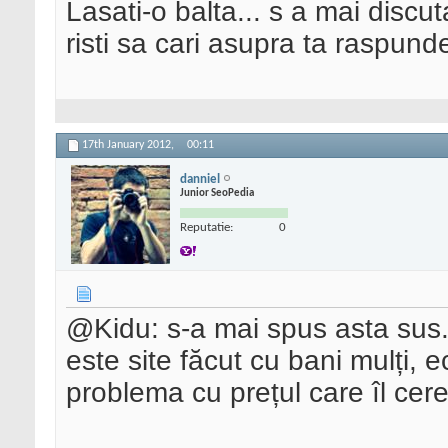
Lasati-o balta... s a mai discu
risti sa cari asupra ta raspund
17th January 2012,
00:11
danniel
Junior SeoPedia
Reputatie:
0
@Kidu: s-a mai spus asta sus. 
este site făcut cu bani mulți, e
problema cu prețul care îl cere?