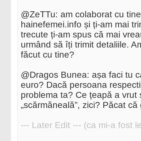
@ZeTTu: am colaborat cu tine
hainefemei.info și ți-am mai tr
trecute ți-am spus că mai vreau
urmând să îți trimit detaliile.
făcut cu tine?
@Dragos Bunea: așa faci tu c
euro? Dacă persoana respectiv
problema ta? Ce țeapă a vrut 
„scărmăneală”, zici? Păcat că 
--- Later Edit --- (ca mi-a fost 