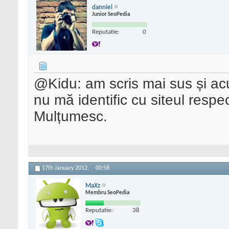
danniel
Junior SeoPedia
Reputatie:
0
@Kidu: am scris mai sus și acu
nu mă identific cu siteul respe
Mulțumesc.
17th January 2012,
00:58
MaXz
Membru SeoPedia
Reputatie:
38