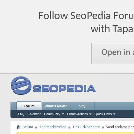
Follow SeoPedia For
with Tapa
Open in
Forum
What's New?
Spy
FAQ
Calendar
Community
Forum Actions
Quick Links
Forum
The Marketplace
Link-uri/Bannere
Vand reclama pe si