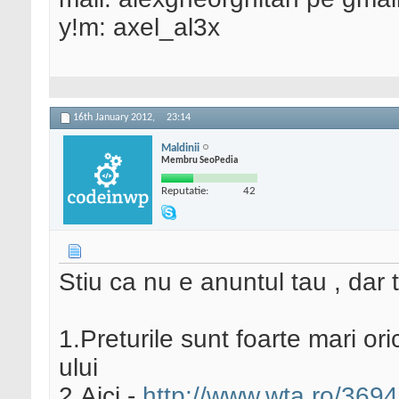
y!m: axel_al3x
16th January 2012,
23:14
Maldinii
Membru SeoPedia
Reputatie:
42
Stiu ca nu e anuntul tau , dar 
1.Preturile sunt foarte mari or
ului
2.Aici -
http://www.wta.ro/3694