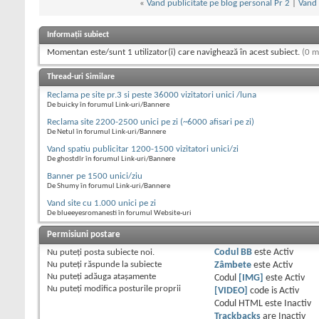
«
Vand publicitate pe blog personal Pr 2
|
Vand 
Informații subiect
Momentan este/sunt 1 utilizator(i) care navighează în acest subiect.
(0 m
Thread-uri Similare
Reclama pe site pr.3 si peste 36000 vizitatori unici /luna
De buicky în forumul Link-uri/Bannere
Reclama site 2200-2500 unici pe zi (~6000 afisari pe zi)
De Netul în forumul Link-uri/Bannere
Vand spatiu publicitar 1200-1500 vizitatori unici/zi
De ghostdlr în forumul Link-uri/Bannere
Banner pe 1500 unici/ziu
De Shumy în forumul Link-uri/Bannere
Vand site cu 1.000 unici pe zi
De blueeyesromanesti în forumul Website-uri
Permisiuni postare
Nu puteţi
posta subiecte noi.
Codul BB
este
Activ
Nu puteţi
răspunde la subiecte
Zâmbete
este
Activ
Nu puteţi
adăuga ataşamente
Codul
[IMG]
este
Activ
Nu puteţi
modifica posturile proprii
[VIDEO]
code is
Activ
Codul HTML este
Inactiv
Trackbacks
are
Inactiv