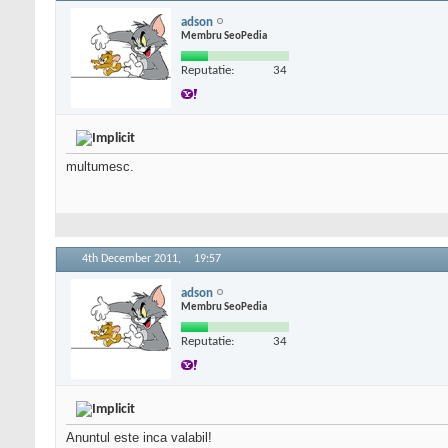
adson
Membru SeoPedia
Reputatie:
34
multumesc.
4th December 2011,
19:57
adson
Membru SeoPedia
Reputatie:
34
Anuntul este inca valabil!