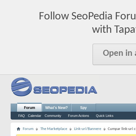
Follow SeoPedia For
with Tapa
Open in
Forum
What's New?
Spy
FAQ
Calendar
Community
Forum Actions
Quick Links
Forum
The Marketplace
Link-uri/Bannere
Cumpar link-uri c