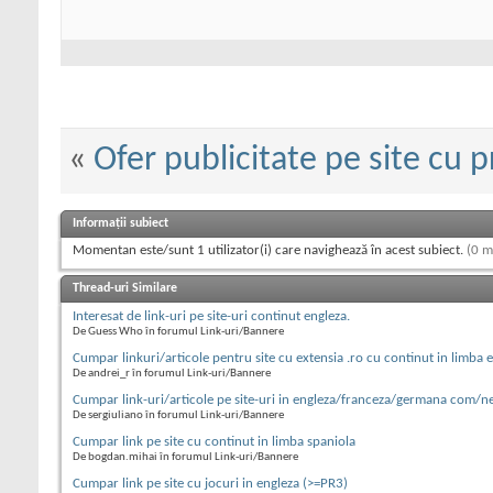
«
Ofer publicitate pe site cu p
Informații subiect
Momentan este/sunt 1 utilizator(i) care navighează în acest subiect.
(0 m
Thread-uri Similare
Interesat de link-uri pe site-uri continut engleza.
De Guess Who în forumul Link-uri/Bannere
Cumpar linkuri/articole pentru site cu extensia .ro cu continut in limba 
De andrei_r în forumul Link-uri/Bannere
Cumpar link-uri/articole pe site-uri in engleza/franceza/germana com/n
De sergiuliano în forumul Link-uri/Bannere
Cumpar link pe site cu continut in limba spaniola
De bogdan.mihai în forumul Link-uri/Bannere
Cumpar link pe site cu jocuri in engleza (>=PR3)