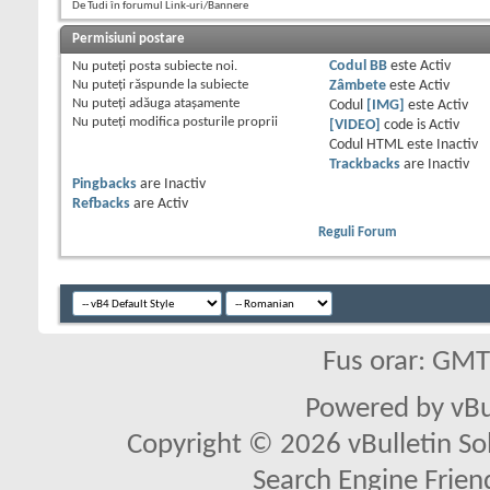
De Tudi în forumul Link-uri/Bannere
Permisiuni postare
Nu puteţi
posta subiecte noi.
Codul BB
este
Activ
Nu puteţi
răspunde la subiecte
Zâmbete
este
Activ
Nu puteţi
adăuga ataşamente
Codul
[IMG]
este
Activ
Nu puteţi
modifica posturile proprii
[VIDEO]
code is
Activ
Codul HTML este
Inactiv
Trackbacks
are
Inactiv
Pingbacks
are
Inactiv
Refbacks
are
Activ
Reguli Forum
Fus orar: GM
Powered by vBu
Copyright © 2026 vBulletin Solu
Search Engine Frien