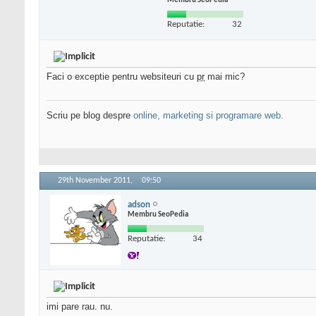
Membru SeoPedia
Reputatie:
32
Faci o exceptie pentru websiteuri cu
pr
mai mic?
Scriu pe blog despre
online, marketing si programare web.
29th November 2011,
09:50
adson
Membru SeoPedia
Reputatie:
34
imi pare rau. nu.