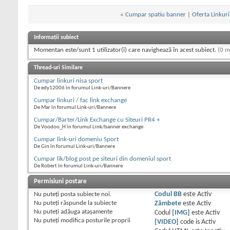
«
Cumpar spatiu banner
|
Oferta Linkuri
Informații subiect
Momentan este/sunt 1 utilizator(i) care navighează în acest subiect.
(0 m
Thread-uri Similare
Cumpar linkuri nisa sport
De edy12006 în forumul Link-uri/Bannere
Cumpar linkuri / fac link exchange
De Mar în forumul Link-uri/Bannere
Cumpar/Barter/Link Exchange cu Siteuri PR4 +
De Voodoo_H în forumul Link/banner exchange
Cumpar link-uri domeniu Sport
De Gin în forumul Link-uri/Bannere
Cumpar lik/blog post pe siteuri din domeniul sport
De Robert în forumul Link-uri/Bannere
Permisiuni postare
Nu puteţi
posta subiecte noi.
Codul BB
este
Activ
Nu puteţi
răspunde la subiecte
Zâmbete
este
Activ
Nu puteţi
adăuga ataşamente
Codul
[IMG]
este
Activ
Nu puteţi
modifica posturile proprii
[VIDEO]
code is
Activ