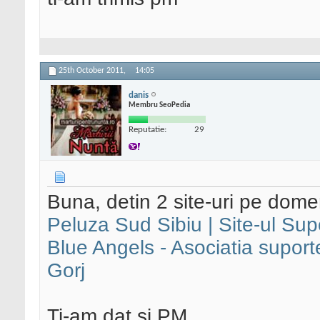
25th October 2011,
14:05
danis
Membru SeoPedia
Reputatie:
29
Buna, detin 2 site-uri pe dome
Peluza Sud Sibiu | Site-ul Supo
Blue Angels - Asociatia suporte
Gorj
Ti-am dat si PM