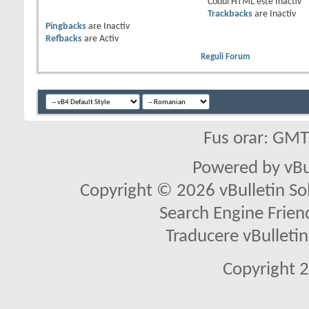
Codul HTML este
Inactiv
Trackbacks
are
Inactiv
Pingbacks
are
Inactiv
Refbacks
are
Activ
Reguli Forum
Fus orar: GM
Powered by vBu
Copyright © 2026 vBulletin Solu
Search Engine Frien
Traducere vBullet
Copyright 