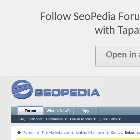
Follow SeoPedia For
with Tapa
Open in
Forum
What's New?
Spy
FAQ
Calendar
Community
Forum Actions
Quick Links
Forum
The Marketplace
Link-uri/Bannere
Cumpar linkuri ev