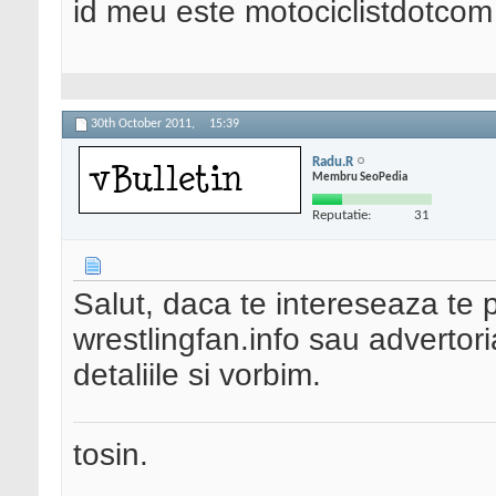
id meu este motociclistdotcom
30th October 2011,
15:39
Radu.R
Membru SeoPedia
Reputatie:
31
Salut, daca te intereseaza te p
wrestlingfan.info sau advertor
detaliile si vorbim.
tosin.