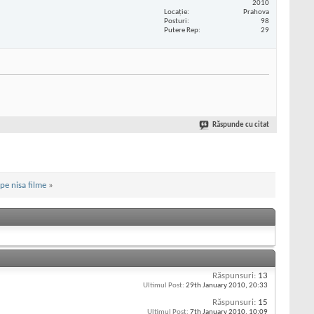
2010
Locaţie
Prahova
Posturi
98
Putere Rep
29
Răspunde cu citat
pe nisa filme
»
Răspunsuri:
13
Ultimul Post:
29th January 2010,
20:33
Răspunsuri:
15
Ultimul Post:
7th January 2010,
10:09