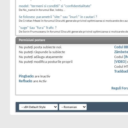
model: "termeni si conditii" si "confidentialitate"
De No_name în forumul Bar, lobby...
Se folosesc parametrii "site:" sau "inurl:" in cautari ?
De Cristian Mezei în forumul Discutii generale privind optimizarea si motoarele de cau
"suge" Sau "fura" Trafic ?
De Sorin Frumuseanu în forumul Discutii generale privind optimizarea si motoarele d
Permisiuni postare
Nu puteţi
posta subiecte noi.
Codul B
Nu puteţi
răspunde la subiecte
Zâmbet
Nu puteţi
adăuga ataşamente
Codul
[I
Nu puteţi
modifica posturile proprii
[VIDEO]
Codul H
Trackbac
Pingbacks
are
Inactiv
Refbacks
are
Activ
Reguli Fo