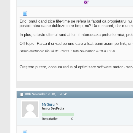
Eric, omul cand zice life-time se refera la faptul ca proprietarul nu
posibilitatea sa se dubleze intre timp, nu? Da e riscant, dar e un ri
In plus, citeste ultimul rand al lui, il intereseaza preturile mici, 
Off-topic: Parca il si vad pe unu care a luat banii acum pe link, si
Ultima modificare făcută de -Rares-; 18th November 2010 la
16:58
.
Creștere putere, consum redus și optimizare software motor - serv
18th November 2010,
20:41
MrGuru
Junior SeoPedia
Reputatie:
0