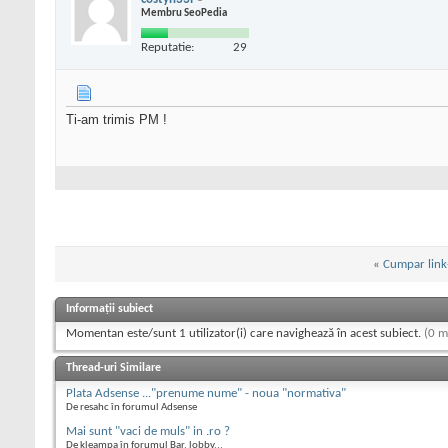
Membru SeoPedia
Reputatie:
29
Ti-am trimis PM !
«
Cumpar link-u
Informații subiect
Momentan este/sunt 1 utilizator(i) care navighează în acest subiect.
(0 m
Thread-uri Similare
Plata Adsense ..."prenume nume" - noua "normativa"
De resahc în forumul Adsense
Mai sunt "vaci de muls" in .ro ?
De kleampa în forumul Bar, lobby...