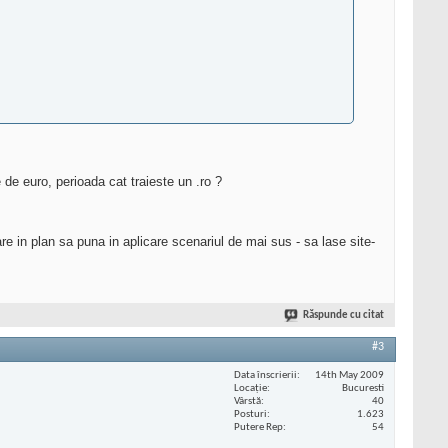
de euro, perioada cat traieste un .ro ?
re in plan sa puna in aplicare scenariul de mai sus - sa lase site-
Răspunde cu citat
#3
Data înscrierii
14th May 2009
Locaţie
Bucuresti
Vârstă
40
Posturi
1.623
Putere Rep
54