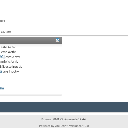
tare
e cautare
B
este
Activ
e
este
Activ
MG]
este
Activ
code is
Activ
TML este
Inactiv
ks
are
Inactiv
rum
Fus orar: GMT +3. Acum este
14:44
.
Powered by vBulletin™ Versiunea 4.2.0