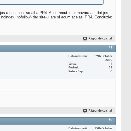
 jos a continuat sa aiba PR4. Anul trecut in primavara am dat jos
cu noindex, nofollow) dar site-ul are si acum acelasi PR4. Concluzie:
Răspunde cu citat
#6
Data înscrierii
29th October
2010
Vârstă
44
Posturi
25
Putere Rep
0
Răspunde cu citat
#7
Data înscrierii
25th October