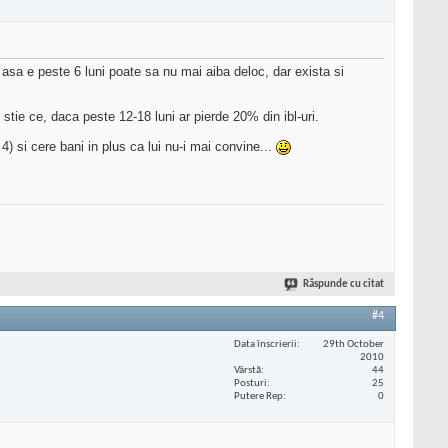
, asa e peste 6 luni poate sa nu mai aiba deloc, dar exista si
e stie ce, daca peste 12-18 luni ar pierde 20% din ibl-uri.
4) si cere bani in plus ca lui nu-i mai convine...
Răspunde cu citat
#4
Data înscrierii
29th October
2010
Vârstă
44
Posturi
25
Putere Rep
0