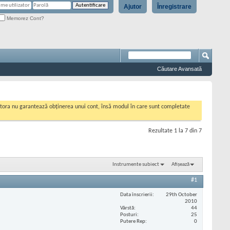
Ajutor
Înregistrare
Memorez Cont?
Căutare Avansată
cestora nu garantează obținerea unui cont, însă modul în care sunt completate
Rezultate 1 la 7 din 7
Instrumente subiect
Afișează
#1
Data înscrierii
29th October
2010
Vârstă
44
Posturi
25
Putere Rep
0