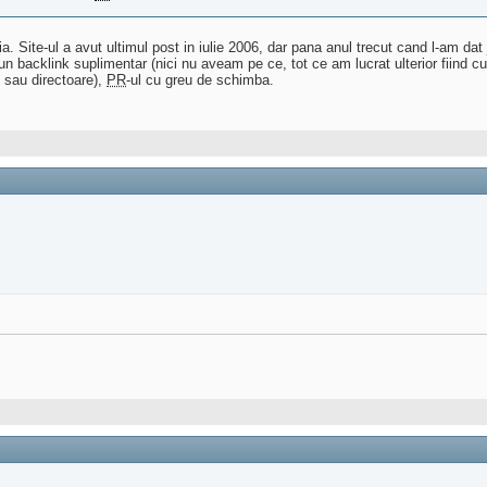
Site-ul a avut ultimul post in iulie 2006, dar pana anul trecut cand l-am dat
reun backlink suplimentar (nici nu aveam pe ce, tot ce am lucrat ulterior fiind 
i sau directoare),
PR
-ul cu greu de schimba.