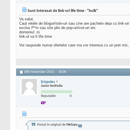
Sunt interesat de link-uri life time - "bulk"
Va salut,
Caut retele de bloguri/site-uri sau cine are pachete deja cu link-ur
exclus P*rn sau site plin de pop-uri/vot-uri etc
domeniul .ro
link-ul va fi life time
Voi raspunde numai ofertelor care ma vor interesa cu un pret mic,
18th November 2010,
16:06
Ericpolec
Junior SeoPedia
Reputatie:
0
Postat în original de
MrGuru