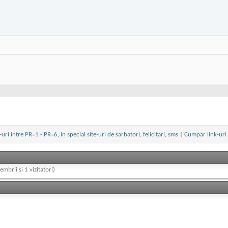
ri intre PR=1 - PR=6, in special site-uri de sarbatori, felicitari, sms
|
Cumpar link-uri 
embrii și 1 vizitatori)