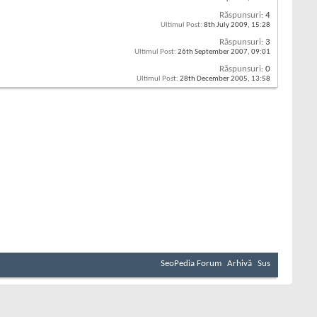
Răspunsuri:
4
Ultimul Post:
8th July 2009,
15:28
Răspunsuri:
3
Ultimul Post:
26th September 2007,
09:01
Răspunsuri:
0
Ultimul Post:
28th December 2005,
13:58
SeoPedia Forum
Arhivă
Sus