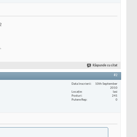
2
.
Răspunde cu citat
#2
Data înscrierii
10th September
2010
Locaţie
Iasi
Posturi
245
Putere Rep
0