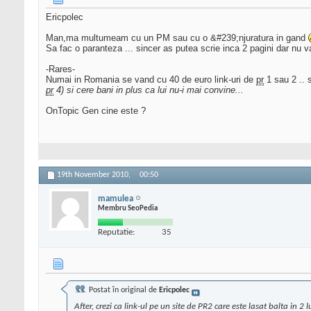
Ericpolec
Man,ma multumeam cu un PM sau cu o &#239;njuratura in gand
Sa fac o paranteza ... sincer as putea scrie inca 2 pagini dar nu vad
-Rares-
Numai in Romania se vand cu 40 de euro link-uri de
pr
1 sau 2 .. 
pr
4) si cere bani in plus ca lui nu-i mai convine...
OnTopic Gen cine este ?
19th November 2010,
00:50
mamulea
Membru SeoPedia
Reputatie:
35
Postat în original de
Ericpolec
After, crezi ca link-ul pe un site de PR2 care este lasat balta in 2