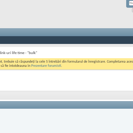
ink-uri life time - "bulk"
ont, trebuie să răspundeți la cele 5 întrebări din formularul de înregistrare. Completarea a
i să fie intotdeauna in
Prezentare forumisti
.