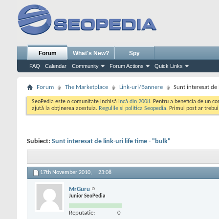
Forum
What's New?
Spy
FAQ
Calendar
Community
Forum Actions
Quick Links
Forum
The Marketplace
Link-uri/Bannere
Sunt interesat de l
SeoPedia este o comunitate inchisă
incă din 2008
. Pentru a beneficia de un c
ajută la obținerea acestuia.
Regulile si politica Seopedia
. Primul post ar trebu
Subiect:
Sunt interesat de link-uri life time - "bulk"
17th November 2010,
23:08
MrGuru
Junior SeoPedia
Reputatie:
0