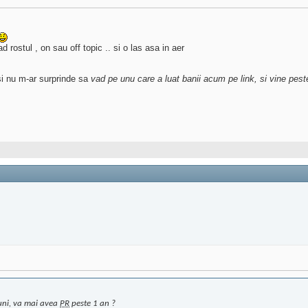
 rostul , on sau off topic .. si o las asa in aer
si nu m-ar surprinde sa
vad pe unu care a luat banii acum pe link, si vine peste
 luni, va mai avea
PR
peste 1 an ?