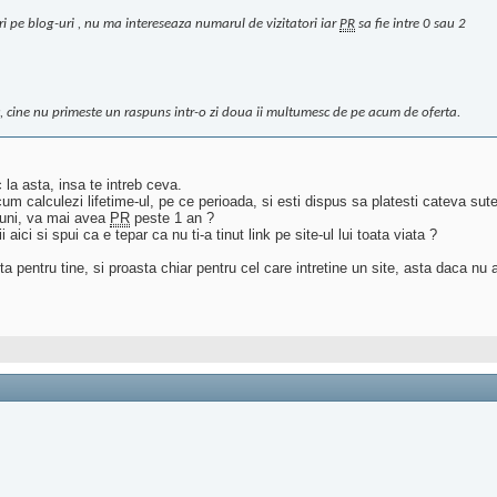
uri pe blog-uri , nu ma intereseaza numarul de vizitatori iar
PR
sa fie intre 0 sau 2
, cine nu primeste un raspuns intr-o zi doua ii multumesc de pe acum de oferta.
 la asta, insa te intreb ceva.
 calculezi lifetime-ul, pe ce perioada, si esti dispus sa platesti cateva sute 
 luni, va mai avea
PR
peste 1 an ?
 aici si spui ca e tepar ca nu ti-a tinut link pe site-ul lui toata viata ?
 pentru tine, si proasta chiar pentru cel care intretine un site, asta daca nu a