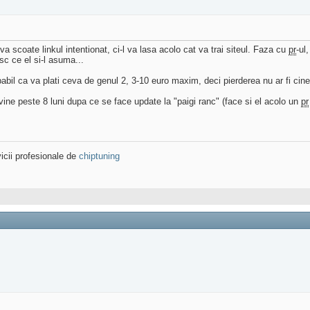
 va scoate linkul intentionat, ci-l va lasa acolo cat va trai siteul. Faza cu
pr
-ul
sc ce el si-l asuma...
probabil ca va plati ceva de genul 2, 3-10 euro maxim, deci pierderea nu ar fi cin
 vine peste 8 luni dupa ce se face update la "paigi ranc" (face si el acolo un
pr
icii profesionale de
chiptuning