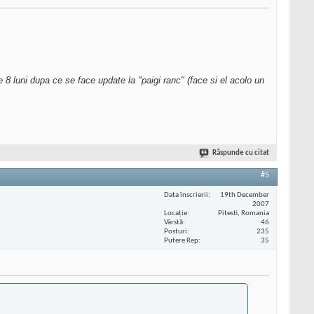
 8 luni dupa ce se face update la "paigi ranc" (face si el acolo un
Răspunde cu citat
#5
Data înscrierii
19th December
2007
Locaţie
Pitesti, Romania
Vârstă
46
Posturi
235
Putere Rep
35