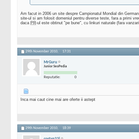
Am facut in 2006 un site despre Campionatul Mondial din Germania. 
site-ul si am folosit domeniul pentru diverse teste, fara a primi v
daca
PR
-ul este obtinut "pe bune", cu linkuri naturale (fara vanzar
29th November 2010,
17:31
MrGuru
Junior SeoPedia
Reputatie:
0
Inca mai caut cine mai are oferte ii astept
29th November 2010,
18:39
costyn33l