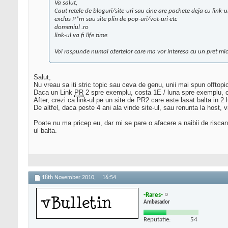
Va salut,
Caut retele de bloguri/site-uri sau cine are pachete deja cu link-
exclus P*rn sau site plin de pop-uri/vot-uri etc
domeniul .ro
link-ul va fi life time
Voi raspunde numai ofertelor care ma vor interesa cu un pret mic
Salut,
Nu vreau sa iti stric topic sau ceva de genu, unii mai spun offtopic
Daca un Link
PR
2 spre exemplu, costa 1E / luna spre exemplu, cum
After, crezi ca link-ul pe un site de PR2 care este lasat balta in 2
De altfel, daca peste 4 ani ala vinde site-ul, sau renunta la host, vii
Poate nu ma pricep eu, dar mi se pare o afacere a naibii de riscanta
ul balta.
18th November 2010,
16:54
-Rares-
Ambasador
Reputatie:
54