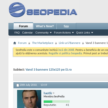
Forum
What's New?
Spy
FAQ
Calendar
Community
Forum Actions
Quick Links
Forum
The Marketplace
Link-uri/Bannere
Vand 3 bannere 1
SeoPedia este o comunitate inchisă
incă din 2008
. Pentru a beneficia de un c
ajută la obținerea acestuia.
Regulile si politica Seopedia
. Primul post ar trebu
Subiect:
Vand 3 bannere 125x125 pe i3.ro
20th July 2010,
13:19
haotik
Membru SeoPedia
Reputatie:
41