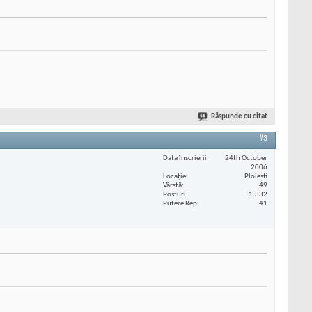
Răspunde cu citat
#3
Data înscrierii
24th October
2006
Locaţie
Ploiesti
Vârstă
49
Posturi
1.332
Putere Rep
41