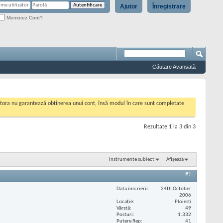
Ajutor
Înregistrare
Memorez Cont?
Căutare Avansată
cestora nu garantează obținerea unui cont, însă modul în care sunt completate
Rezultate 1 la 3 din 3
Instrumente subiect
Afișează
#1
Data înscrierii
24th October
2006
Locaţie
Ploiesti
Vârstă
49
Posturi
1.332
Putere Rep
41