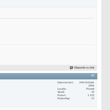
Răspunde cu citat
#2
Data înscrierii
24th October
2006
Locaţie
Ploiesti
Vârstă
49
Posturi
1.332
Putere Rep
41