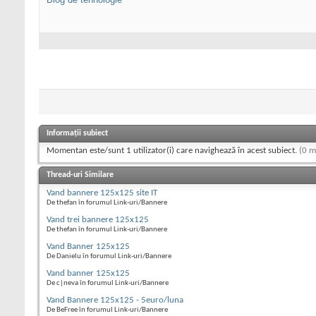
Informații subiect
Momentan este/sunt 1 utilizator(i) care navighează în acest subiect.
(0 m
Thread-uri Similare
Vand bannere 125x125 site IT
De thefan în forumul Link-uri/Bannere
Vand trei bannere 125x125
De thefan în forumul Link-uri/Bannere
Vand Banner 125x125
De Danielu în forumul Link-uri/Bannere
Vand banner 125x125
De c|neva în forumul Link-uri/Bannere
Vand Bannere 125x125 - 5euro/luna
De BeFree în forumul Link-uri/Bannere