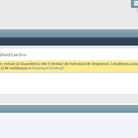
25x125 pe i3.ro
ont, trebuie să răspundeți la cele 5 întrebări din formularul de înregistrare. Completarea a
i să fie intotdeauna in
Prezentare forumisti
.