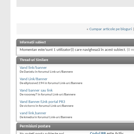
«
Cumpar articole pe bloguri
Informații subiect
Momentan este/sunt 1 utilizator(i) care navighează în acest subiect.
(0 m
Thread-uri Similare
Vand link/banner
De Danielu în forumul Link-uri/Bannere
Vand Link/Banner
De eXplosive1194 în forumul Link-uri/Bannere
Vand banner sau link
De roooney7 în forumul Link-uri/Bannere
Vand Banner/Link portal PR3
De victorro în forumul Link-uri/Bannere
vand link,banner
De kmedia în forumul Link-uri/Bannere
Permisiuni postare
Nu puteţi
posta subiecte noi.
Codul BB
este
Activ