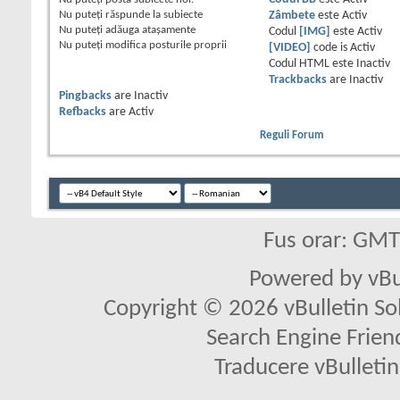
Nu puteţi
răspunde la subiecte
Zâmbete
este
Activ
Nu puteţi
adăuga ataşamente
Codul
[IMG]
este
Activ
Nu puteţi
modifica posturile proprii
[VIDEO]
code is
Activ
Codul HTML este
Inactiv
Trackbacks
are
Inactiv
Pingbacks
are
Inactiv
Refbacks
are
Activ
Reguli Forum
Fus orar: GM
Powered by vBu
Copyright © 2026 vBulletin Solu
Search Engine Frien
Traducere vBullet