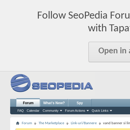
Follow SeoPedia For
with Tapa
Open in
Forum
What's New?
Spy
FAQ
Calendar
Community
Forum Actions
Quick Links
Forum
The Marketplace
Link-uri/Bannere
vand banner si li