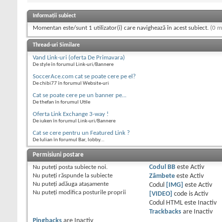
Informații subiect
Momentan este/sunt 1 utilizator(i) care navighează în acest subiect.
(0 m
Thread-uri Similare
Vand Link-uri (oferta De Primavara)
De style în forumul Link-uri/Bannere
SoccerAce.com cat se poate cere pe el?
De chibi77 în forumul Website-uri
Cat se poate cere pe un banner pe...
De thefan în forumul Utile
Oferta Link Exchange 3-way !
De iuken în forumul Link-uri/Bannere
Cat se cere pentru un Featured Link ?
De Iulian în forumul Bar, lobby...
Permisiuni postare
Nu puteţi
posta subiecte noi.
Codul BB
este
Activ
Nu puteţi
răspunde la subiecte
Zâmbete
este
Activ
Nu puteţi
adăuga ataşamente
Codul
[IMG]
este
Activ
Nu puteţi
modifica posturile proprii
[VIDEO]
code is
Activ
Codul HTML este
Inactiv
Trackbacks
are
Inactiv
Pingbacks
are
Inactiv