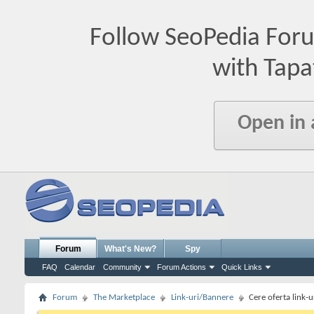
Follow SeoPedia For
with Tapa
Open in
Forum
What's New?
Spy
FAQ
Calendar
Community
Forum Actions
Quick Links
Forum
The Marketplace
Link-uri/Bannere
Cere oferta link-