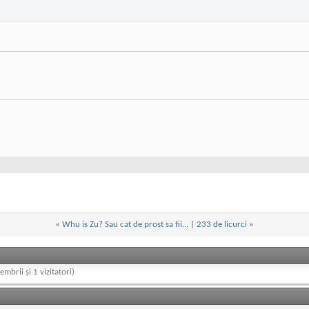
«
Whu is Zu? Sau cat de prost sa fii...
|
233 de licurci
»
embrii și 1 vizitatori)