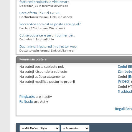
featured products la virtuemart
De prodan_13 în forumul Server side
Cere oferta link-uri >=PR3
De eNoston în forumul Link-uri/Bannere
SoccerAce.com cat se poate cere pe el?
De chibi77 în forumul Website-uri
Cat se poate cere pe un banner pe...
De thefan în forumul Utile
Dau link-uri featured in director web
De startblog în forumul Link-uri/Bannere
Permisiuni postare
Nu puteţi
posta subiecte noi.
Codul B
Nu puteţi
răspunde la subiecte
Zâmbet
Nu puteţi
adăuga ataşamente
Codul
[I
Nu puteţi
modifica posturile proprii
[VIDEO]
Codul H
Trackbac
Pingbacks
are
Inactiv
Refbacks
are
Activ
Reguli Fo