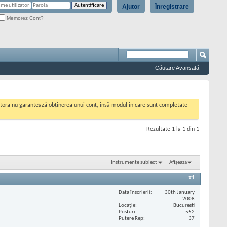
Ajutor
Înregistrare
Memorez Cont?
Căutare Avansată
cestora nu garantează obținerea unui cont, însă modul în care sunt completate
Rezultate 1 la 1 din 1
Instrumente subiect
Afișează
#1
Data înscrierii
30th January
2008
Locaţie
Bucuresti
Posturi
552
Putere Rep
37