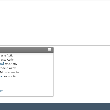
B
este
Activ
e
este
Activ
MG]
este
Activ
code is
Activ
TML este
Inactiv
ks
are
Inactiv
rum