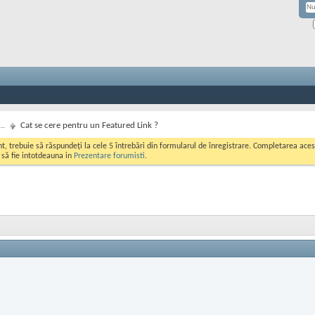
..
Cat se cere pentru un Featured Link ?
ont, trebuie să răspundeți la cele 5 întrebări din formularul de înregistrare. Completarea a
i să fie intotdeauna in
Prezentare forumisti
.