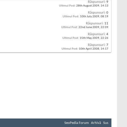
Răspunsuri:
9
Ultimul Post:
28th August 2009,
14:13
Răspunsuri:
0
Ultimul Post:
10th July 2009,
08:19
Răspunsuri:
11
Ultimul Post:
22nd June 2009,
22:09
Răspunsuri:
4
Ultimul Post:
15th May 2009,
22:26
Răspunsuri:
7
Ultimul Post:
10th April 2008,
14:17
SeoPedia Forum
Arhivă
Sus