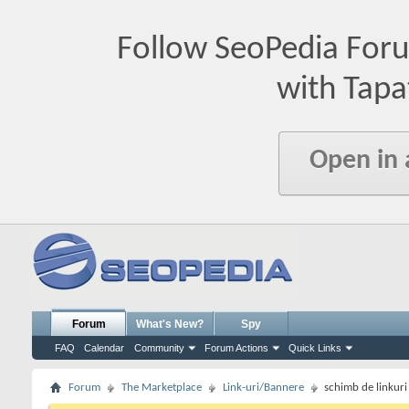
Follow SeoPedia For
with Tapa
Open in
Forum
What's New?
Spy
FAQ
Calendar
Community
Forum Actions
Quick Links
Forum
The Marketplace
Link-uri/Bannere
schimb de linkuri