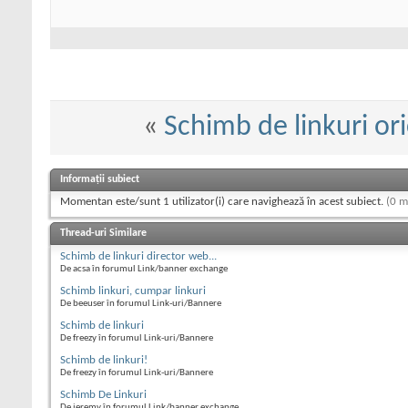
«
Schimb de linkuri oric
Informații subiect
Momentan este/sunt 1 utilizator(i) care navighează în acest subiect.
(0 m
Thread-uri Similare
Schimb de linkuri director web...
De acsa în forumul Link/banner exchange
Schimb linkuri, cumpar linkuri
De beeuser în forumul Link-uri/Bannere
Schimb de linkuri
De freezy în forumul Link-uri/Bannere
Schimb de linkuri!
De freezy în forumul Link-uri/Bannere
Schimb De Linkuri
De jeremy în forumul Link/banner exchange