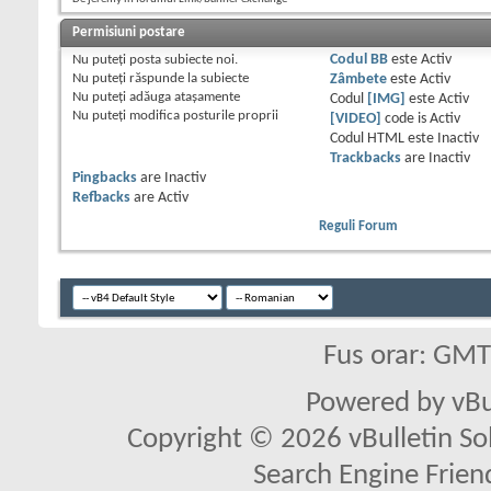
Permisiuni postare
Nu puteţi
posta subiecte noi.
Codul BB
este
Activ
Nu puteţi
răspunde la subiecte
Zâmbete
este
Activ
Nu puteţi
adăuga ataşamente
Codul
[IMG]
este
Activ
Nu puteţi
modifica posturile proprii
[VIDEO]
code is
Activ
Codul HTML este
Inactiv
Trackbacks
are
Inactiv
Pingbacks
are
Inactiv
Refbacks
are
Activ
Reguli Forum
Fus orar: GM
Powered by vBu
Copyright © 2026 vBulletin Solu
Search Engine Frien