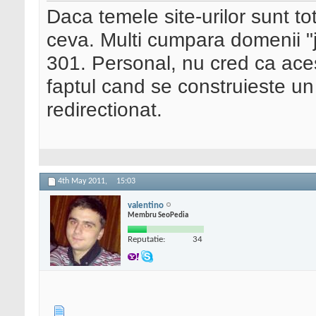
Daca temele site-urilor sunt tot
ceva. Multi cumpara domenii "j
301. Personal, nu cred ca acest 
faptul cand se construieste un 
redirectionat.
4th May 2011,
15:03
valentino
Membru SeoPedia
Reputatie:
34