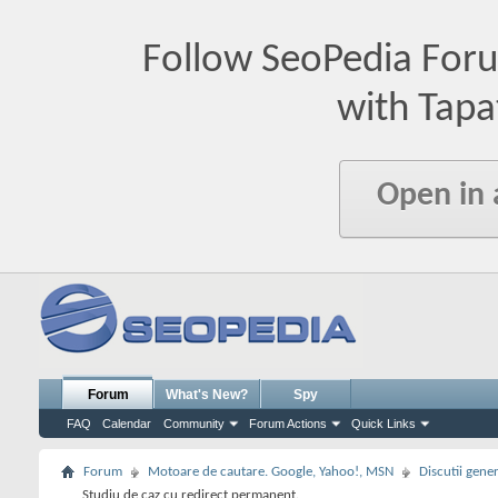
Follow SeoPedia For
with Tapa
Open in
Forum
What's New?
Spy
FAQ
Calendar
Community
Forum Actions
Quick Links
Forum
Motoare de cautare. Google, Yahoo!, MSN
Discutii gene
Studiu de caz cu redirect permanent.