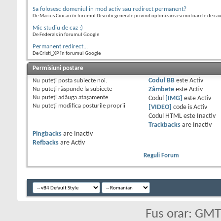
Sa folosesc domeniul in mod activ sau redirect permanent?
De Marius Ciocan în forumul Discutii generale privind optimizarea si motoarele de ca
Mic studiu de caz :)
De Federals în forumul Google
Permanent redirect...
De Cristi_XP în forumul Google
Permisiuni postare
Nu puteţi
posta subiecte noi.
Codul BB
este
Activ
Nu puteţi
răspunde la subiecte
Zâmbete
este
Activ
Nu puteţi
adăuga ataşamente
Codul
[IMG]
este
Activ
Nu puteţi
modifica posturile proprii
[VIDEO]
code is
Activ
Codul HTML este
Inactiv
Trackbacks
are
Inactiv
Pingbacks
are
Inactiv
Refbacks
are
Activ
Reguli Forum
Fus orar: GM