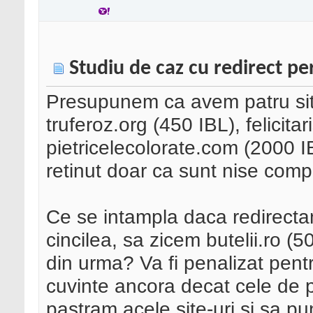
Studiu de caz cu redirect p
Presupunem ca avem patru site
truferoz.org (450 IBL), felicitar
pietricelecolorate.com (2000 I
retinut doar ca sunt nise compl
Ce se intampla daca redirecta
cincilea, sa zicem butelii.ro (5
din urma? Va fi penalizat pentr
cuvinte ancora decat cele de 
pastram acele site-uri si sa pu