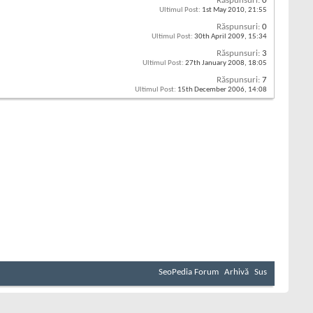
Răspunsuri:
0
Ultimul Post:
1st May 2010,
21:55
Răspunsuri:
0
Ultimul Post:
30th April 2009,
15:34
Răspunsuri:
3
Ultimul Post:
27th January 2008,
18:05
Răspunsuri:
7
Ultimul Post:
15th December 2006,
14:08
SeoPedia Forum
Arhivă
Sus