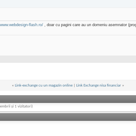
//www.webdesign-flash.ro/
, doar cu pagini care au un domeniu asemnator (progr
«
Link-exchange cu un magazin online
|
Link Exchange nisa financiar
»
embrii și 1 vizitatori)