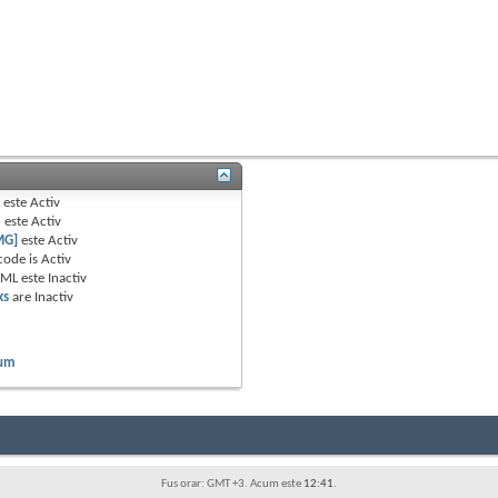
B
este
Activ
e
este
Activ
MG]
este
Activ
code is
Activ
TML este
Inactiv
ks
are
Inactiv
rum
Fus orar: GMT +3. Acum este
12:41
.