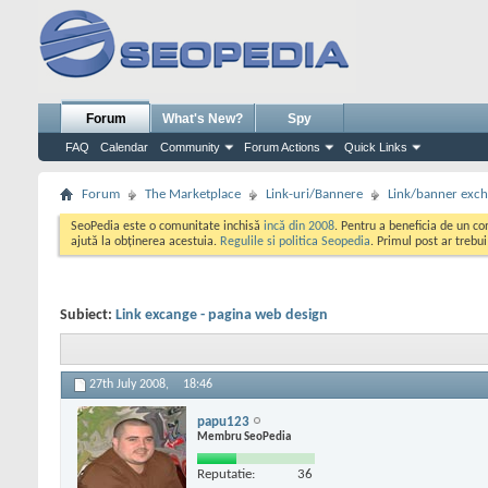
Forum
What's New?
Spy
FAQ
Calendar
Community
Forum Actions
Quick Links
Forum
The Marketplace
Link-uri/Bannere
Link/banner exc
SeoPedia este o comunitate inchisă
incă din 2008
. Pentru a beneficia de un c
ajută la obținerea acestuia.
Regulile si politica Seopedia
. Primul post ar trebu
Subiect:
Link excange - pagina web design
27th July 2008,
18:46
papu123
Membru SeoPedia
Reputatie:
36