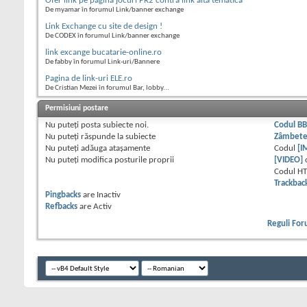
Ofer link pe pagina jocuri PR2 contra link alta tematica
De myamar în forumul Link/banner exchange
Link Exchange cu site de design !
De CODEX în forumul Link/banner exchange
link excange bucatarie-online.ro
De fabby în forumul Link-uri/Bannere
Pagina de link-uri ELE.ro
De Cristian Mezei în forumul Bar, lobby...
Permisiuni postare
Nu puteţi
posta subiecte noi.
Codul B
Nu puteţi
răspunde la subiecte
Zâmbet
Nu puteţi
adăuga ataşamente
Codul
[I
Nu puteţi
modifica posturile proprii
[VIDEO]
Codul H
Trackbac
Pingbacks
are
Inactiv
Refbacks
are
Activ
Reguli Fo