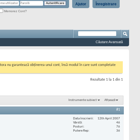
Ajutor
Înregistrare
Memorez Cont?
Căutare Avansată
cestora nu garantează obținerea unui cont, însă modul în care sunt completate
Rezultate 1 la 1 din 1
Instrumente subiect
Afișează
#1
Data înscrierii
12th April 2007
Vârstă
46
Posturi
76
Putere Rep
36