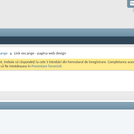
hange
Link excange - pagina web design
ont, trebuie să răspundeți la cele 5 întrebări din formularul de înregistrare. Completarea a
i să fie intotdeauna in
Prezentare forumisti
.