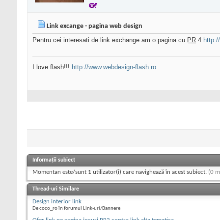
Link excange - pagina web design
Pentru cei interesati de link exchange am o pagina cu
PR
4
http:
I love flash!!!
http://www.webdesign-flash.ro
Informații subiect
Momentan este/sunt 1 utilizator(i) care navighează în acest subiect.
(0 m
Thread-uri Similare
Design interior link
De coco_ro în forumul Link-uri/Bannere