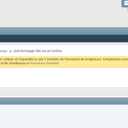
hange
Link Exchange Site Jocuri Online
ont, trebuie să răspundeți la cele 5 întrebări din formularul de înregistrare. Completarea a
i să fie intotdeauna in
Prezentare forumisti
.