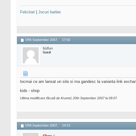
Felicitari
|
Jocuri barbie
19th September 2007,
17:50
bizfun
Guest
tocmai ce am lansat un site si ma gandesc la varianta link exchange.
kids - shop
Ultima modificare făcută de Krumel; 20th September 2007 la
09:07
.
19th September 2007,
19:53