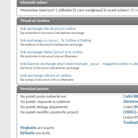
Informații subiect
Momentan este/sunt 1 utilizator(i) care navighează în acest subiect.
(0 m
Thread-uri Similare
link exchange site de jocuri online
De voidcode în forumul Link/banner exchange
link exchange cu Jocuri , Tv Online si Dating
De matican în forumul Link/banner exchange
link exchange siteuri jocuri si tv online
De voidcode în forumul Link-uri/Bannere
link/banner exchange situri matrimoniale , jocuri , magazine online si alt
De liviuC în forumul Link/banner exchange
Link exchange site jocuri online
De cympy în forumul Link-uri/Bannere
Permisiuni postare
Nu puteţi
posta subiecte noi.
Codul B
Nu puteţi
răspunde la subiecte
Zâmbet
Nu puteţi
adăuga ataşamente
Codul
[I
Nu puteţi
modifica posturile proprii
[VIDEO]
Codul H
Trackbac
Pingbacks
are
Inactiv
Refbacks
are
Activ