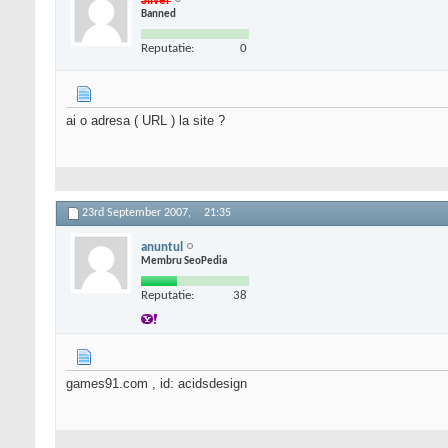
Silver
Banned
Reputatie:
0
ai o adresa ( URL ) la site ?
23rd September 2007,
21:35
anuntul
Membru SeoPedia
Reputatie:
38
games91.com , id: acidsdesign