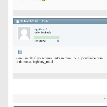
7th March 2008,
15:32
bighiboy
Junior SeoPedia
Reputatie:
0
vreau sa fak si yo schimb ; adresa mea ESTE jocuriunice.com
id de mess: bighiboy_rebel
«