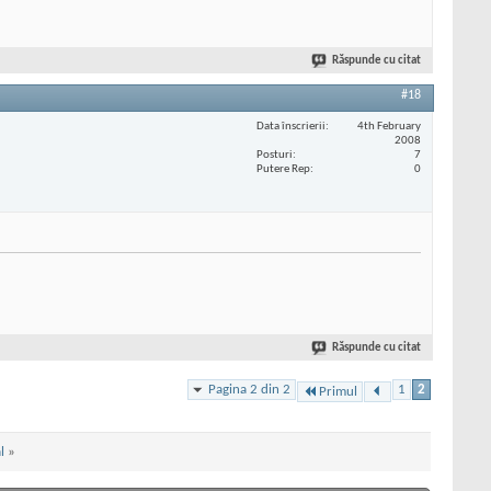
Răspunde cu citat
#18
Data înscrierii
4th February
2008
Posturi
7
Putere Rep
0
Răspunde cu citat
Pagina 2 din 2
1
2
Primul
l
»