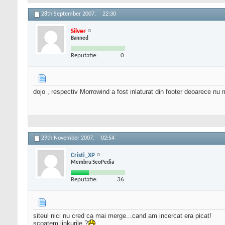
28th September 2007,
22:30
Silver
Banned
Reputatie:
0
dojo , respectiv Morrowind a fost inlaturat din footer deoarece nu m
29th November 2007,
02:54
Cristi_XP
Membru SeoPedia
Reputatie:
36
siteul nici nu cred ca mai merge...cand am incercat era picat!
scoatem linkurile ?