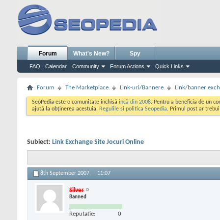
Forum
What's New?
Spy
FAQ
Calendar
Community
Forum Actions
Quick Links
Forum
The Marketplace
Link-uri/Bannere
Link/banner exc
SeoPedia este o comunitate inchisă
incă din 2008
. Pentru a beneficia de un c
ajută la obținerea acestuia.
Regulile si politica Seopedia
. Primul post ar trebu
Subiect:
Link Exchange Site Jocuri Online
8th September 2007,
11:07
Silver
Banned
Reputatie:
0