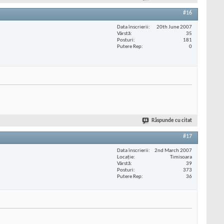
#16
Data înscrierii
20th June 2007
Vârstă
35
Posturi
181
Putere Rep
0
Răspunde cu citat
#17
Data înscrierii
2nd March 2007
Locaţie
Timisoara
Vârstă
39
Posturi
373
Putere Rep
36