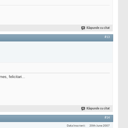
Răspunde cu citat
#13
s, felicitari...
Răspunde cu citat
#14
Data înscrierii
20th June 2007