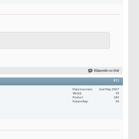
Răspunde cu citat
#12
Data înscrierii
2nd May 2007
Vârstă
39
Posturi
184
Putere Rep
36