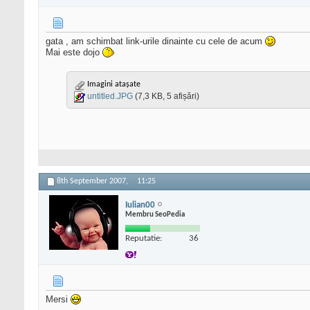
gata , am schimbat link-urile dinainte cu cele de acum
Mai este dojo
Imagini atașate
untitled.JPG
(7,3 KB, 5 afișări)
8th September 2007,
11:25
Iulian00
Membru SeoPedia
Reputatie:
36
Mersi