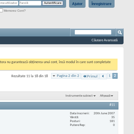
Ajutor
Înregistrare
Memorez Cont?
Căutare Avansată
cestora nu garantează obținerea unui cont, însă modul în care sunt completate
Pagina 2 din 2
1
2
Rezultate 11 la 18 din 18
Primul
Instrumente subiect
Afișează
#11
Data înscrierii
20th June 2007
Vârstă
35
Posturi
181
Putere Rep
0