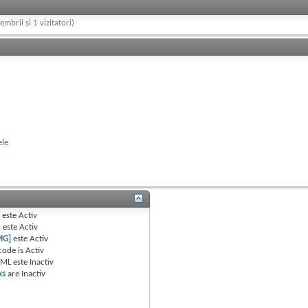
embrii și 1 vizitatori)
ele
B
este
Activ
e
este
Activ
MG]
este
Activ
code is
Activ
TML este
Inactiv
ks
are
Inactiv