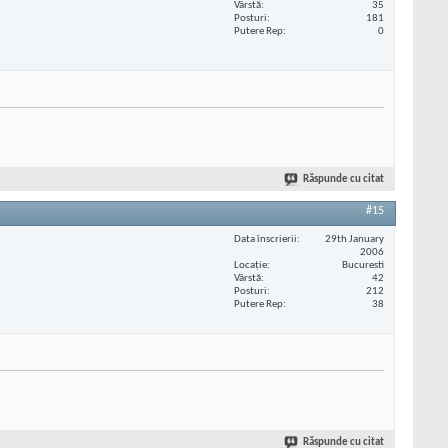
Vârstă
35
Posturi
181
Putere Rep
0
Răspunde cu citat
#15
Data înscrierii
29th January
2006
Locaţie
Bucuresti
Vârstă
42
Posturi
212
Putere Rep
38
Răspunde cu citat