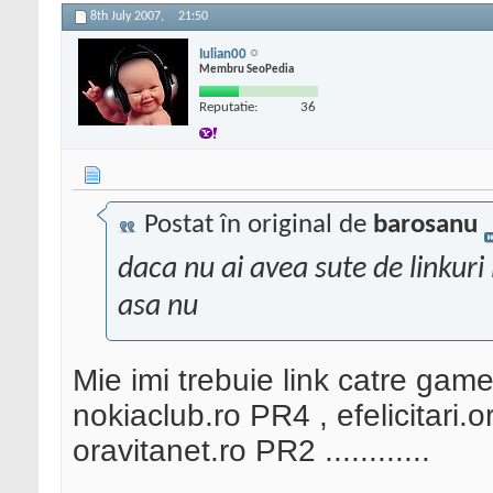
8th July 2007,
21:50
Iulian00
Membru SeoPedia
Reputatie:
36
Postat în original de
barosanu
daca nu ai avea sute de linkur
asa nu
Mie imi trebuie link catre games.
nokiaclub.ro PR4 , efelicitari.
oravitanet.ro PR2 ............