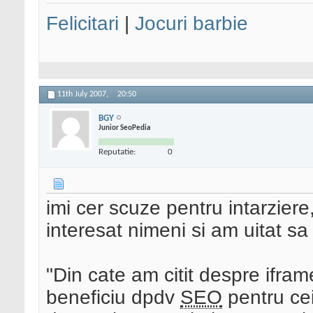
Felicitari
|
Jocuri barbie
11th July 2007,
20:50
BGY
Junior SeoPedia
Reputatie:
0
imi cer scuze pentru intarzier
interesat nimeni si am uitat sa
"Din cate am citit despre ifram
beneficiu dpdv
SEO
pentru cei 