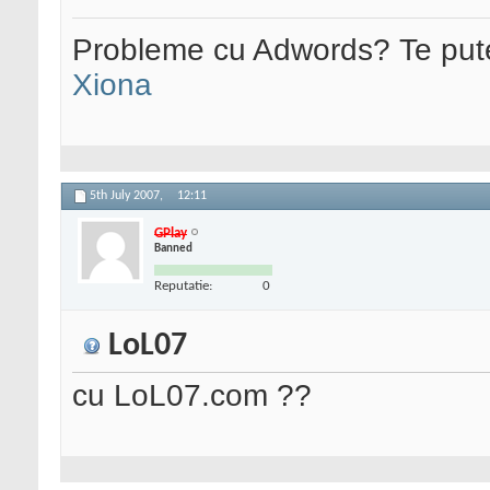
Probleme cu Adwords? Te pute
Xiona
5th July 2007,
12:11
GPlay
Banned
Reputatie:
0
LoL07
cu LoL07.com ??