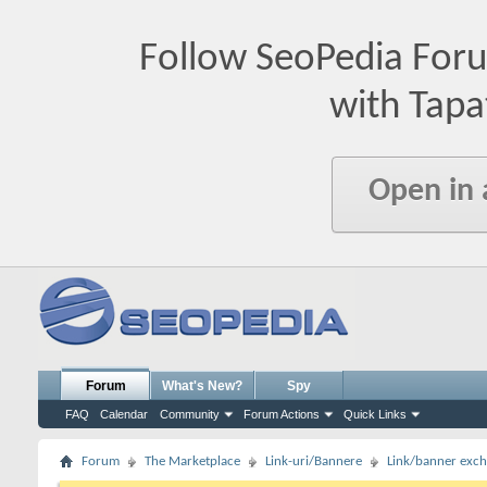
Follow SeoPedia For
with Tapa
Open in
Forum
What's New?
Spy
FAQ
Calendar
Community
Forum Actions
Quick Links
Forum
The Marketplace
Link-uri/Bannere
Link/banner exc