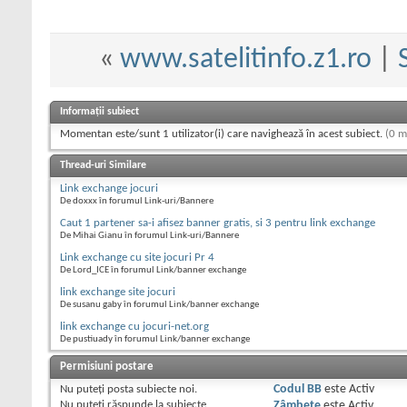
«
www.satelitinfo.z1.ro
|
Informații subiect
Momentan este/sunt 1 utilizator(i) care navighează în acest subiect.
(0 m
Thread-uri Similare
Link exchange jocuri
De doxxx în forumul Link-uri/Bannere
Caut 1 partener sa-i afisez banner gratis, si 3 pentru link exchange
De Mihai Gianu în forumul Link-uri/Bannere
Link exchange cu site jocuri Pr 4
De Lord_ICE în forumul Link/banner exchange
link exchange site jocuri
De susanu gaby în forumul Link/banner exchange
link exchange cu jocuri-net.org
De pustiuady în forumul Link/banner exchange
Permisiuni postare
Nu puteţi
posta subiecte noi.
Codul BB
este
Activ
Nu puteţi
răspunde la subiecte
Zâmbete
este
Activ