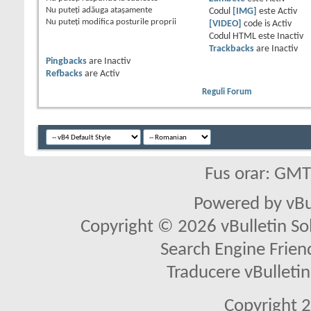
Nu puteţi
adăuga ataşamente
Codul
[IMG]
este
Activ
Nu puteţi
modifica posturile proprii
[VIDEO]
code is
Activ
Codul HTML este
Inactiv
Trackbacks
are
Inactiv
Pingbacks
are
Inactiv
Refbacks
are
Activ
Reguli Forum
Fus orar: GM
Powered by vBu
Copyright © 2026 vBulletin Solu
Search Engine Frien
Traducere vBullet
Copyright 