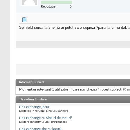
Reputatie:
0
Seinfeld sursa la site nu ai putut sa o copiezi ?pana la urma dak ai 
Informații subiect
Momentan este/sunt 1 utilizator(i) care navighează în acest subiect.
(0 m
Thread-uri Similare
Link exchange jocuri
De doxxx în forumul Link-uri/Bannere
Link Exchange cu Siteuri de Jocuri!
De doro în forumul Link-uri/Bannere
Link exchange site cu jocuri