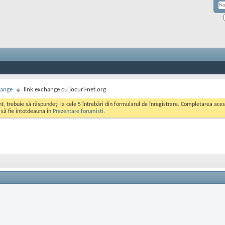
hange
link exchange cu jocuri-net.org
ont, trebuie să răspundeți la cele 5 întrebări din formularul de înregistrare. Completarea a
i să fie intotdeauna in
Prezentare forumisti
.