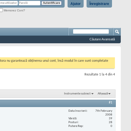
Ajutor
Înregistrare
Memorez Cont?
Căutare Avansată
cestora nu garantează obținerea unui cont, însă modul în care sunt completate
Rezultate 1 la 4 din 4
Instrumente subiect
Afișează
#1
Data înscrierii
7th February
2008
Vârstă
39
Posturi
28
Putere Rep
0