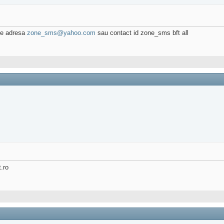
 pe adresa
zone_sms@yahoo.com
sau contact id zone_sms bft all
.ro