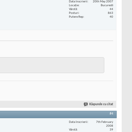
Data înscrierii
20th May 2007
Locaţie
Bucuresti
Vârstă
44
Posturi
863
Putere Rep
40
Răspunde cu citat
#4
Data înscrierii
7th February
2008
Vârstă
39