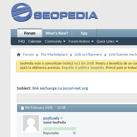
Forum
What's New?
Spy
FAQ
Calendar
Community
Forum Actions
Quick Links
Forum
The Marketplace
Link-uri/Bannere
Link/banner exc
SeoPedia este o comunitate inchisă
incă din 2008
. Pentru a beneficia de un c
ajută la obținerea acestuia.
Regulile si politica Seopedia
. Primul post ar trebu
Subiect:
link exchange cu jocuri-net.org
8th February 2008,
22:38
pustiuady
Junior SeoPedia
Reputatie:
0