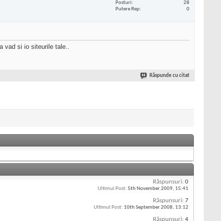
Posturi
28
Putere Rep
0
vad si io siteurile tale..
Răspunde cu citat
Răspunsuri:
0
Ultimul Post:
5th November 2009,
15:41
Răspunsuri:
7
Ultimul Post:
10th September 2008,
13:12
Răspunsuri:
4