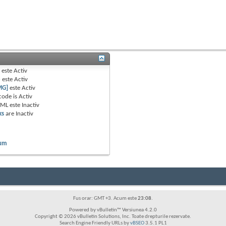
B
este
Activ
e
este
Activ
MG]
este
Activ
code is
Activ
TML este
Inactiv
ks
are
Inactiv
rum
Fus orar: GMT +3. Acum este
23:08
.
Powered by vBulletin™ Versiunea 4.2.0
Copyright © 2026 vBulletin Solutions, Inc. Toate drepturile rezervate.
Search Engine Friendly URLs by
vBSEO
3.5.1 PL1