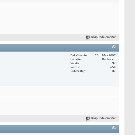
Răspunde cu citat
#2
Data înscrierii
23rd May 2007
Locaţie
Bucharest
Vârstă
37
Posturi
654
Putere Rep
37
Răspunde cu citat
#3