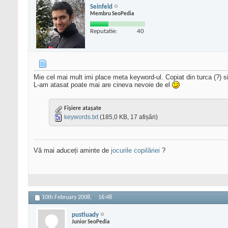
Seinfeld
Membru SeoPedia
Reputatie:
40
Mie cel mai mult imi place meta keyword-ul. Copiat din turca (?) 
L-am atasat poate mai are cineva nevoie de el
Fișiere atașate
keywords.txt
(185,0 KB, 17 afișări)
Vă mai aduceți aminte de
jocurile copilăriei
?
10th February 2008,
16:48
pustiuady
Junior SeoPedia