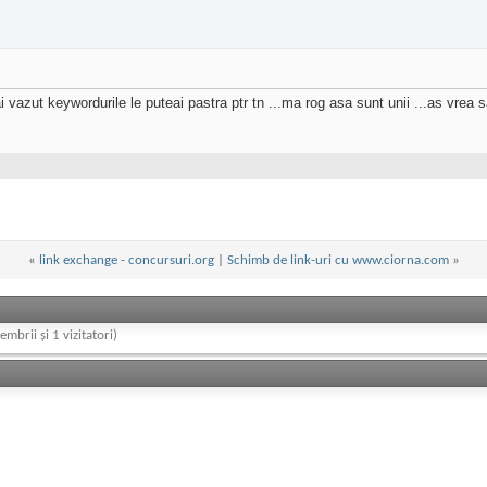
vazut keywordurile le puteai pastra ptr tn ...ma rog asa sunt unii ...as vrea sa 
«
link exchange - concursuri.org
|
Schimb de link-uri cu www.ciorna.com
»
embrii și 1 vizitatori)