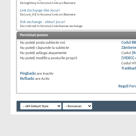
De bighiboy în forumul Link-uri/Bannere
Link Exchange Site Jocuri
De Lord_ICE în forumul Link-uri/Bannere
link exchange - siteuri jocuri
De cristi-net în forumul Link/banner exchange
Permisiuni postare
Nu puteţi
posta subiecte noi.
Codul B
Nu puteţi
răspunde la subiecte
Zâmbet
Nu puteţi
adăuga ataşamente
Codul
[I
Nu puteţi
modifica posturile proprii
[VIDEO]
Codul H
Trackbac
Pingbacks
are
Inactiv
Refbacks
are
Activ
Reguli Fo