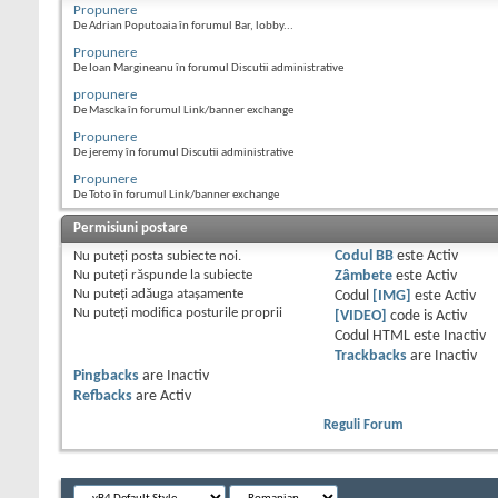
Propunere
De Adrian Poputoaia în forumul Bar, lobby...
Propunere
De Ioan Margineanu în forumul Discutii administrative
propunere
De Mascka în forumul Link/banner exchange
Propunere
De jeremy în forumul Discutii administrative
Propunere
De Toto în forumul Link/banner exchange
Permisiuni postare
Nu puteţi
posta subiecte noi.
Codul BB
este
Activ
Nu puteţi
răspunde la subiecte
Zâmbete
este
Activ
Nu puteţi
adăuga ataşamente
Codul
[IMG]
este
Activ
Nu puteţi
modifica posturile proprii
[VIDEO]
code is
Activ
Codul HTML este
Inactiv
Trackbacks
are
Inactiv
Pingbacks
are
Inactiv
Refbacks
are
Activ
Reguli Forum