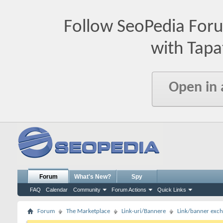
Follow SeoPedia For
with Tapa
Open in
Forum
What's New?
Spy
FAQ
Calendar
Community
Forum Actions
Quick Links
Forum
The Marketplace
Link-uri/Bannere
Link/banner exc