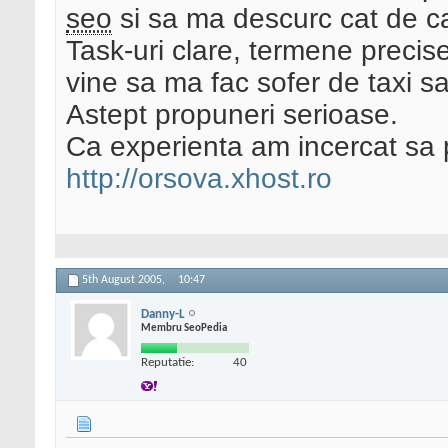
seo
si sa ma descurc cat de ca
Task-uri clare, termene precis
vine sa ma fac sofer de taxi s
Astept propuneri serioase.
Ca experienta am incercat sa
http://orsova.xhost.ro
5th August 2005,
10:47
Danny-L
Membru SeoPedia
Reputatie:
40