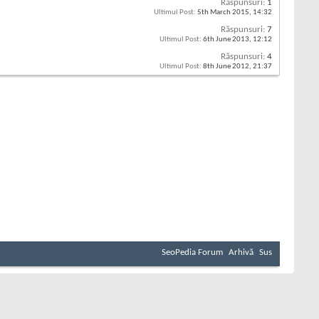
Răspunsuri:
1
Ultimul Post:
5th March 2015,
14:32
Răspunsuri:
7
Ultimul Post:
6th June 2013,
12:12
Răspunsuri:
4
Ultimul Post:
8th June 2012,
21:37
SeoPedia Forum
Arhivă
Sus