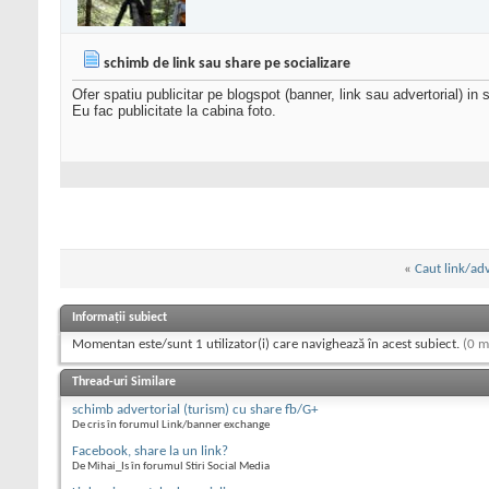
schimb de link sau share pe socializare
Ofer spatiu publicitar pe blogspot (banner, link sau advertorial) in s
Eu fac publicitate la cabina foto.
«
Caut link/adv
Informații subiect
Momentan este/sunt 1 utilizator(i) care navighează în acest subiect.
(0 m
Thread-uri Similare
schimb advertorial (turism) cu share fb/G+
De cris în forumul Link/banner exchange
Facebook, share la un link?
De Mihai_Is în forumul Stiri Social Media