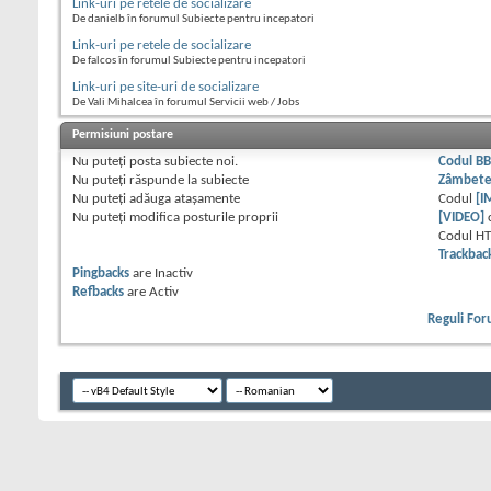
Link-uri pe retele de socializare
De danielb în forumul Subiecte pentru incepatori
Link-uri pe retele de socializare
De falcos în forumul Subiecte pentru incepatori
Link-uri pe site-uri de socializare
De Vali Mihalcea în forumul Servicii web / Jobs
Permisiuni postare
Nu puteţi
posta subiecte noi.
Codul B
Nu puteţi
răspunde la subiecte
Zâmbet
Nu puteţi
adăuga ataşamente
Codul
[I
Nu puteţi
modifica posturile proprii
[VIDEO]
Codul H
Trackbac
Pingbacks
are
Inactiv
Refbacks
are
Activ
Reguli Fo