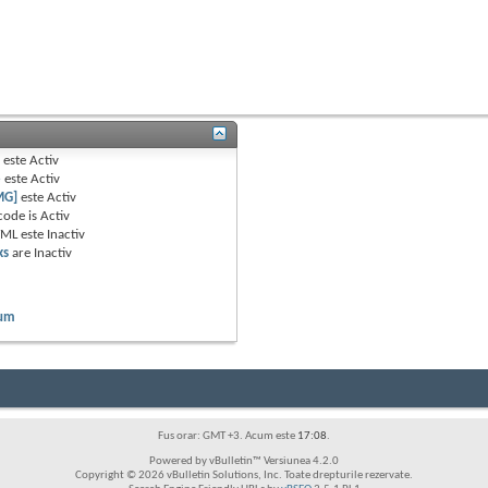
B
este
Activ
e
este
Activ
MG]
este
Activ
code is
Activ
TML este
Inactiv
ks
are
Inactiv
rum
Fus orar: GMT +3. Acum este
17:08
.
Powered by vBulletin™ Versiunea 4.2.0
Copyright © 2026 vBulletin Solutions, Inc. Toate drepturile rezervate.