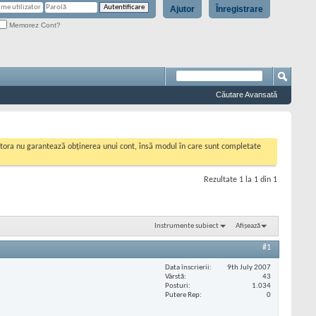
Ajutor
Înregistrare
Memorez Cont?
Căutare Avansată
cestora nu garantează obținerea unui cont, însă modul în care sunt completate
Rezultate 1 la 1 din 1
Instrumente subiect
Afișează
#1
Data înscrierii
9th July 2007
Vârstă
43
Posturi
1.034
Putere Rep
0