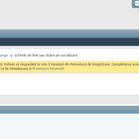
hange
schimb de link sau share pe socializare
ont, trebuie să răspundeți la cele 5 întrebări din formularul de înregistrare. Completarea a
i să fie intotdeauna in
Prezentare forumisti
.