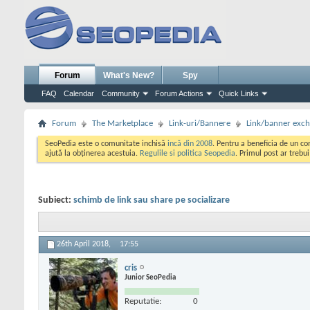
Forum
What's New?
Spy
FAQ
Calendar
Community
Forum Actions
Quick Links
Forum
The Marketplace
Link-uri/Bannere
Link/banner exc
SeoPedia este o comunitate inchisă
incă din 2008
. Pentru a beneficia de un c
ajută la obținerea acestuia.
Regulile si politica Seopedia
. Primul post ar trebu
Subiect:
schimb de link sau share pe socializare
26th April 2018,
17:55
cris
Junior SeoPedia
Reputatie:
0