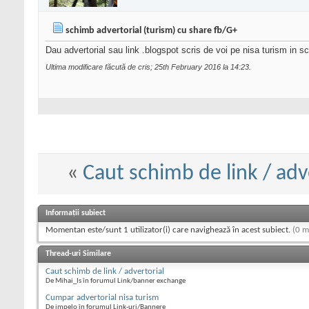
schimb advertorial (turism) cu share fb/G+
Dau advertorial sau link .blogspot scris de voi pe nisa turism in s
Ultima modificare făcută de cris; 25th February 2016 la
14:23
.
«
Caut schimb de link / adv
Informații subiect
Momentan este/sunt 1 utilizator(i) care navighează în acest subiect.
(0 m
Thread-uri Similare
Caut schimb de link / advertorial
De Mihai_Is în forumul Link/banner exchange
Cumpar advertorial nisa turism
De impelo în forumul Link-uri/Bannere