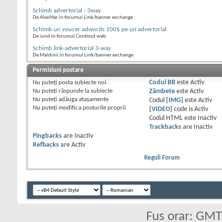
Schimb advertorial - 3way
De AlexMar în forumul Link/banner exchange
Schimb un voucer adwords 100$ pe un advertorial
De iond în forumul Continut web
Schimb link-advertorial 3-way
De Maldinii în forumul Link/banner exchange
Permisiuni postare
Nu puteţi
posta subiecte noi.
Codul BB
este
Activ
Nu puteţi
răspunde la subiecte
Zâmbete
este
Activ
Nu puteţi
adăuga ataşamente
Codul
[IMG]
este
Activ
Nu puteţi
modifica posturile proprii
[VIDEO]
code is
Activ
Codul HTML este
Inactiv
Trackbacks
are
Inactiv
Pingbacks
are
Inactiv
Refbacks
are
Activ
Reguli Forum
Fus orar: GM