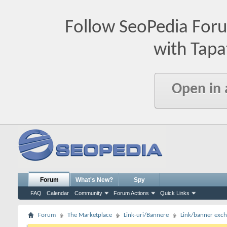
Follow SeoPedia For
with Tapa
Open in
Forum
What's New?
Spy
FAQ
Calendar
Community
Forum Actions
Quick Links
Forum
The Marketplace
Link-uri/Bannere
Link/banner exc