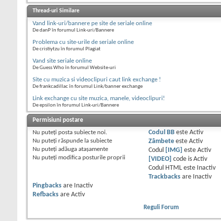
Thread-uri Similare
Vand link-uri/bannere pe site de seriale online
De danP în forumul Link-uri/Bannere
Problema cu site-urile de seriale online
De cristiytzu în forumul Plagiat
Vand site seriale online
De Guess Who în forumul Website-uri
Site cu muzica si videoclipuri caut link exchange !
De frankcadillac în forumul Link/banner exchange
Link exchange cu site muzica, manele, videoclipuri!
De epsilon în forumul Link-uri/Bannere
Permisiuni postare
Nu puteţi
posta subiecte noi.
Codul BB
este
Activ
Nu puteţi
răspunde la subiecte
Zâmbete
este
Activ
Nu puteţi
adăuga ataşamente
Codul
[IMG]
este
Activ
Nu puteţi
modifica posturile proprii
[VIDEO]
code is
Activ
Codul HTML este
Inactiv
Trackbacks
are
Inactiv
Pingbacks
are
Inactiv
Refbacks
are
Activ
Reguli Forum