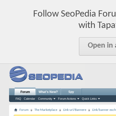
Follow SeoPedia For
with Tapa
Open in
Forum
What's New?
Spy
FAQ
Calendar
Community
Forum Actions
Quick Links
Forum
The Marketplace
Link-uri/Bannere
Link/banner exc