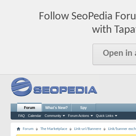
Follow SeoPedia For
with Tapa
Open in
Forum
What's New?
Spy
FAQ
Calendar
Community
Forum Actions
Quick Links
Forum
The Marketplace
Link-uri/Bannere
Link/banner exc