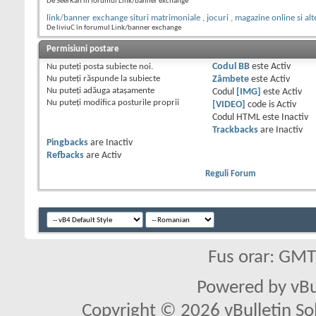
De SeerKan în forumul Link/banner exchange
link/banner exchange situri matrimoniale , jocuri , magazine online si alt
De liviuC în forumul Link/banner exchange
Permisiuni postare
Nu puteţi
posta subiecte noi.
Codul BB
este
Activ
Nu puteţi
răspunde la subiecte
Zâmbete
este
Activ
Nu puteţi
adăuga ataşamente
Codul
[IMG]
este
Activ
Nu puteţi
modifica posturile proprii
[VIDEO]
code is
Activ
Codul HTML este
Inactiv
Trackbacks
are
Inactiv
Pingbacks
are
Inactiv
Refbacks
are
Activ
Reguli Forum
Fus orar: GM
Powered by vBu
Copyright © 2026 vBulletin Solu