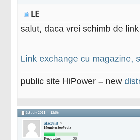
LE
salut, daca vrei schimb de link
Link exchange cu magazine, sa
public site HiPower = new
dist
1st July 2011,
12:56
afac3rist
Membru SeoPedia
Reputatie:
35