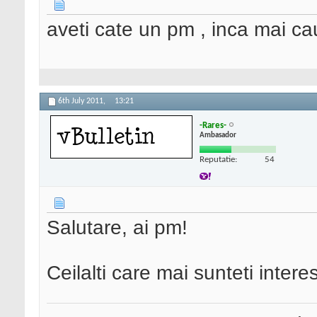
aveti cate un pm , inca mai ca
6th July 2011,
13:21
-Rares-
Ambasador
Reputatie:
54
Salutare, ai pm!
Ceilalti care mai sunteti inter