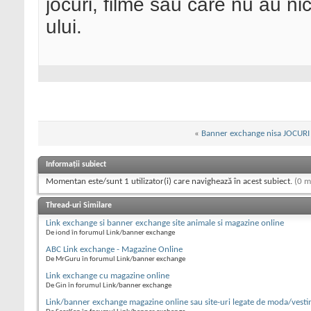
jocuri, filme sau care nu au nic
ului.
«
Banner exchange nisa JOCURI
Informații subiect
Momentan este/sunt 1 utilizator(i) care navighează în acest subiect.
(0 m
Thread-uri Similare
Link exchange si banner exchange site animale si magazine online
De iond în forumul Link/banner exchange
ABC Link exchange - Magazine Online
De MrGuru în forumul Link/banner exchange
Link exchange cu magazine online
De Gin în forumul Link/banner exchange
Link/banner exchange magazine online sau site-uri legate de moda/vesti