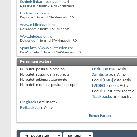
Schimb linkuri, cumpar linkuri
De beeuser în forumul Link-uri/Bannere
bileteavion.com.ro
De pustiu în forumul SPAM made in .RO
Www.e-bileteavion.ro
De Iskander în forumul Studii de caz
Www.bileteavion.ro
De Iskander în forumul SPAM made in .RO
Spam http://www.bileteavion.ro/
De w3bmaster în forumul SPAM made in .RO
Permisiuni postare
Nu puteţi
posta subiecte noi.
Codul BB
este
Activ
Nu puteţi
răspunde la subiecte
Zâmbete
este
Activ
Nu puteţi
adăuga ataşamente
Codul
[IMG]
este
Activ
Nu puteţi
modifica posturile proprii
[VIDEO]
code is
Activ
Codul HTML este
Inactiv
Trackbacks
are
Inactiv
Pingbacks
are
Inactiv
Refbacks
are
Activ
Reguli Forum