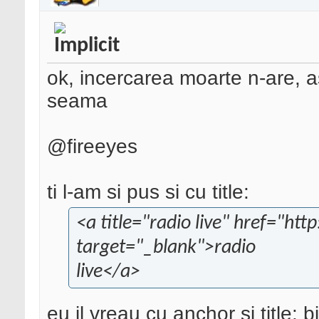
ok, incercarea moarte n-are, as
seama
@fireeyes
ti l-am si pus si cu title:
<a title="radio live" href="http
target="_blank">radio
live</a>
eu il vreau cu anchor si title: b