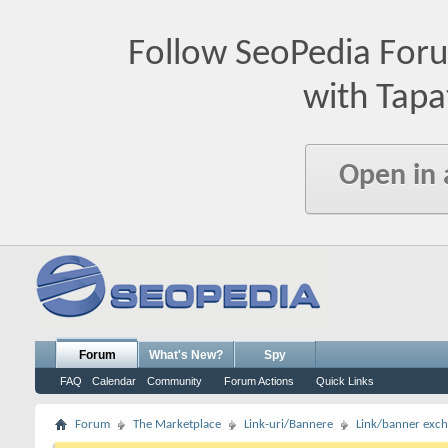
Follow SeoPedia For
with Tapa
Open in
Forum
What's New?
Spy
FAQ
Calendar
Community
Forum Actions
Quick Links
Forum
The Marketplace
Link-uri/Bannere
Link/banner exc