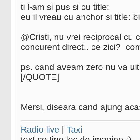
ti l-am si pus si cu title:
eu il vreau cu anchor si title: b
@Cristi, nu vrei reciprocal cu 
concurent direct.. ce zici?
com
ps. cand aveam zero nu va uit
[/QUOTE]
Mersi, diseara cand ajung aca
Radio live
|
Taxi
text ce tine loc de imagine ;)