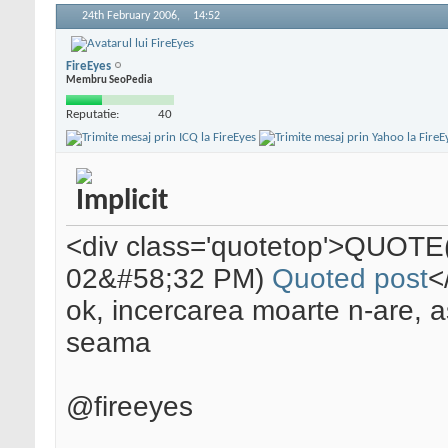
24th February 2006,
14:52
FireEyes
Membru SeoPedia
Reputatie:
40
<div class='quotetop'>QUOTE
02&#58;32 PM)
Quoted post
<
ok, incercarea moarte n-are, as
seama
@fireeyes