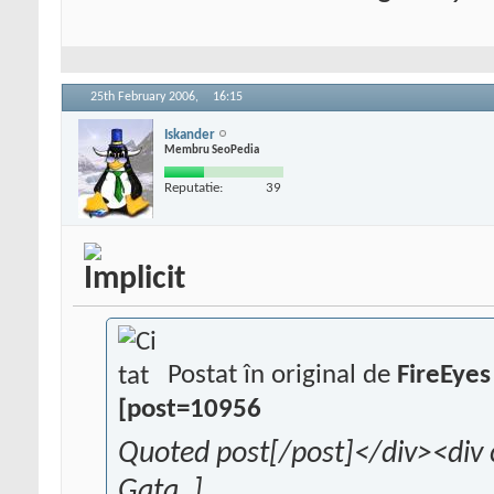
25th February 2006,
16:15
Iskander
Membru SeoPedia
Reputatie:
39
Postat în original de
FireEye
[post=10956
Quoted post[/post]</div><div 
Gata, ]