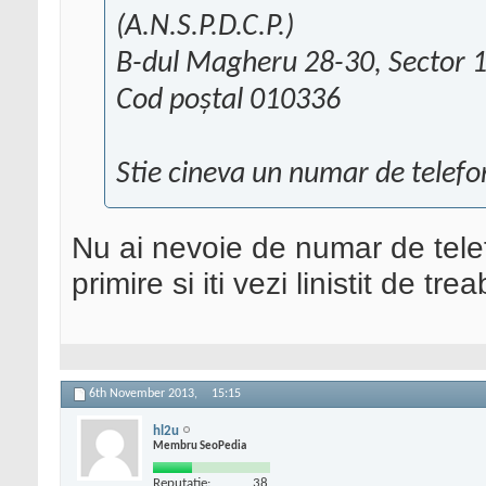
(A.N.S.P.D.C.P.)
B-dul Magheru 28-30, Sector 
Cod poștal 010336
Stie cineva un numar de telef
Nu ai nevoie de numar de telef
primire si iti vezi linistit de tre
6th November 2013,
15:15
hl2u
Membru SeoPedia
Reputatie:
38