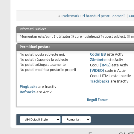
«
Tradermark-uri branduri pentru domenii
|
Cur
Informații subiect
Momentan este/sunt 1 utilizator(i) care navighează în acest subiect.
(0 m
Permisiuni postare
Nu puteţi
posta subiecte noi.
Codul BB
este
Activ
Nu puteţi
răspunde la subiecte
Zâmbete
este
Activ
Nu puteţi
adăuga ataşamente
Codul
[IMG]
este
Activ
Nu puteţi
modifica posturile proprii
[VIDEO]
code is
Activ
Codul HTML este
Inactiv
Trackbacks
are
Inactiv
Pingbacks
are
Inactiv
Refbacks
are
Activ
Reguli Forum