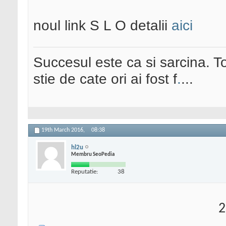
noul link S L O detalii
aici
Succesul este ca si sarcina. To
stie de cate ori ai fost f
.
...
19th March 2016,
08:38
hl2u
Membru SeoPedia
Reputatie:
38
2