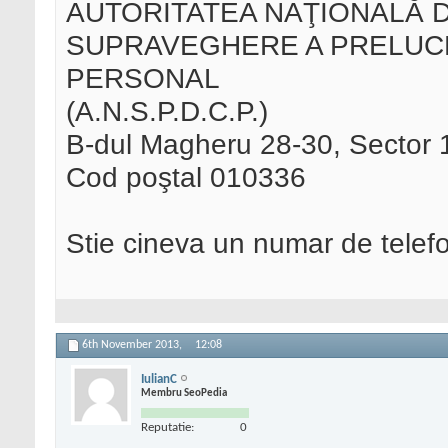
AUTORITATEA NAŢIONALĂ 
SUPRAVEGHERE A PRELUC
PERSONAL
(A.N.S.P.D.C.P.)
B-dul Magheru 28-30, Secto
Cod poştal 010336
Stie cineva un numar de tele
6th November 2013,
12:08
IulianC
Membru SeoPedia
Reputatie:
0