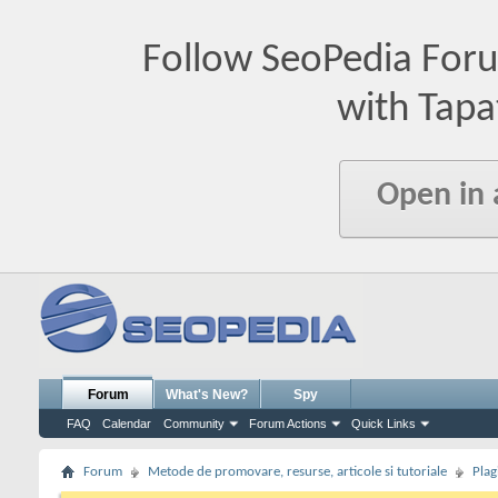
Follow SeoPedia For
with Tapa
Open in
Forum
What's New?
Spy
FAQ
Calendar
Community
Forum Actions
Quick Links
Forum
Metode de promovare, resurse, articole si tutoriale
Plag