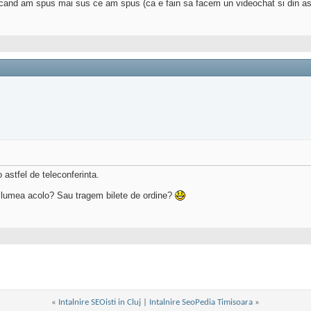
and am spus mai sus ce am spus (ca e fain sa facem un videochat si din aste
stfel de teleconferinta.
e lumea acolo? Sau tragem bilete de ordine?
«
Intalnire SEOisti in Cluj
|
Intalnire SeoPedia Timisoara
»