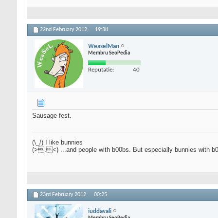
22nd February 2012,
19:38
WeaselMan
Membru SeoPedia
Reputatie:
40
Sausage fest.
(\_/) I like bunnies
(>.<) ...and people with b00bs. But especially bunnies with b
23rd February 2012,
00:25
iuddavali