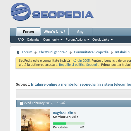
Forum
What's New?
Spy
FAQ
Calendar
Community
Forum Actions
Quick Links
Forum
Chestiuni generale
Comunitatea Seopedia
Intalniri 
SeoPedia este o comunitate inchisă
incă din 2008
. Pentru a beneficia de un c
ajută la obținerea acestuia.
Regulile si politica Seopedia
. Primul post ar trebu
Subiect:
Intalnire online a membrilor seopedia (in sistem teleconfer
22nd February 2012,
15:46
Bogdan Calin
Membru SeoPedia
Reputatie:
49