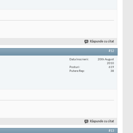
Răspunde cu citat
#12
Data înscrierii
20th August
2010
Posturi
619
Putere Rep
38
Răspunde cu citat
#13