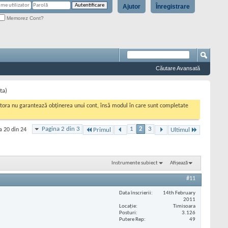
Ajutor
Înregistrare
Memorez Cont?
Căutare Avansată
ta)
cestora nu garantează obținerea unui cont, însă modul în care sunt completate
Pagina 2 din 3
1
2
3
a 20 din 24
Primul
Ultimul
Instrumente subiect
Afișează
#11
Data înscrierii
14th February
2011
Locaţie
Timisoara
Posturi
3.126
Putere Rep
49