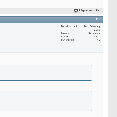
Răspunde cu citat
#19
Data înscrierii
14th February
2011
Locaţie
Timisoara
Posturi
3.126
Putere Rep
49