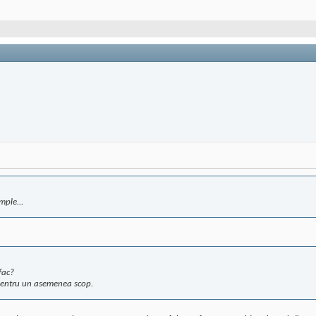
mple...
fac?
 pentru un asemenea scop.