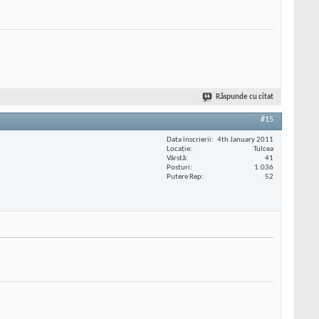
Răspunde cu citat
#15
Data înscrierii
4th January 2011
Locaţie
Tulcea
Vârstă
41
Posturi
1.036
Putere Rep
52