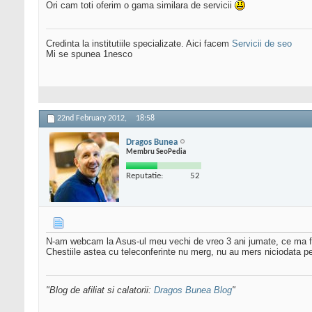
Ori cam toti oferim o gama similara de servicii
Credinta la institutiile specializate. Aici facem
Servicii de seo
Mi se spunea 1nesco
22nd February 2012,
18:58
Dragos Bunea
Membru SeoPedia
Reputatie:
52
N-am webcam la Asus-ul meu vechi de vreo 3 ani jumate, ce ma 
Chestiile astea cu teleconferinte nu merg, nu au mers niciodata 
"Blog de afiliat si calatorii:
Dragos Bunea Blog
"