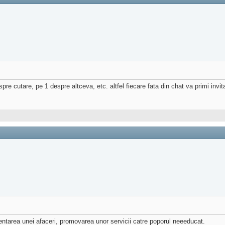
re cutare, pe 1 despre altceva, etc. altfel fiecare fata din chat va primi invit
zentarea unei afaceri, promovarea unor servicii catre poporul neeeducat.