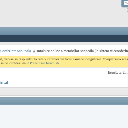
si Conferinte SeoPedia
Intalnire online a membrilor seopedia (in sistem teleconferin
ont, trebuie să răspundeți la cele 5 întrebări din formularul de înregistrare. Completarea a
i să fie intotdeauna in
Prezentare forumisti
.
Rezultate 11 l
inta)