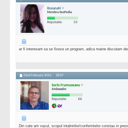
RoxanaN
Membru SeoPedia
Reputatie:
33
ar fi interesant sa se fixeze un program, adica maine discutam desp
22nd February 2012,
18:07
Sorin Frumuseanu
Ambasador
Reputatie:
66
Din cate am vazut, scopul intalnirilor/conferintelor constau in pre