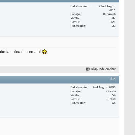
Data înscrierii
22nd August
2011
Locaţie
Bucuresti
Vârstă
37
Posturi
121
Putere Rep
33
atie la cafea si cam atat
Răspunde cu citat
#14
Data înscrierii
2nd August 2005
Locaţie
Orsova
Vârstă
54
Posturi
3.948
Putere Rep
66