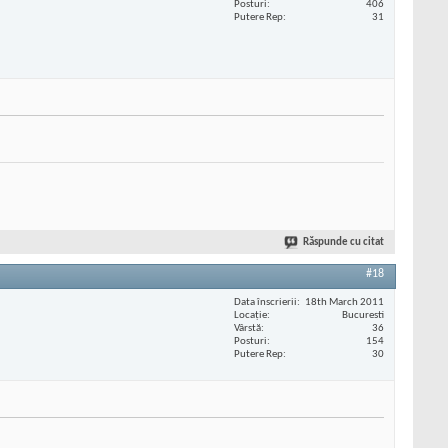
Posturi
406
Putere Rep
31
Răspunde cu citat
#18
Data înscrierii
18th March 2011
Locaţie
Bucuresti
Vârstă
36
Posturi
154
Putere Rep
30