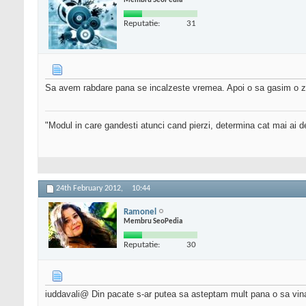
Membru SeoPedia
Reputatie:
31
Sa avem rabdare pana se incalzeste vremea. Apoi o sa gasim o zi 
"Modul in care gandesti atunci cand pierzi, determina cat mai ai 
24th February 2012,
10:44
Ramonel
Membru SeoPedia
Reputatie:
30
iuddavali@ Din pacate s-ar putea sa asteptam mult pana o sa vina