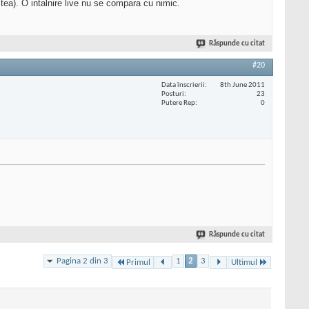
a). O intalnire live nu se compara cu nimic.
Răspunde cu citat
#20
Data înscrierii
8th June 2011
Posturi
23
Putere Rep
0
Răspunde cu citat
Pagina 2 din 3
1
2
3
Primul
Ultimul