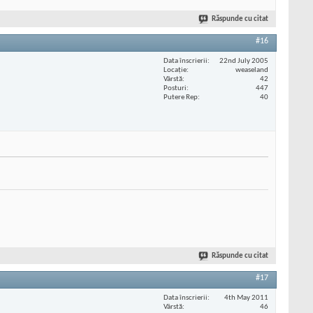
Răspunde cu citat
#16
Data înscrierii
22nd July 2005
Locaţie
weaseland
Vârstă
42
Posturi
447
Putere Rep
40
Răspunde cu citat
#17
Data înscrierii
4th May 2011
Vârstă
46