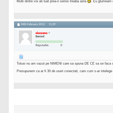
Multi dintre voi ati luat prea-n serios treaba asta
. Eu glumeam c
24th February 2012,
11:29
xlucyano
Banned
Reputatie:
0
Totusi nu am vazut pe NIMENI care sa spuna DE CE sa se faca o a
Presupunem ca ar fi 30 de useri conectati, cam cum s-ar inteleg