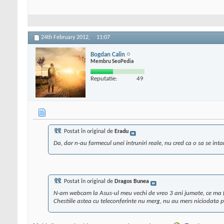
24th February 2012,
11:07
Bogdan Calin
Membru SeoPedia
Reputatie:
49
Postat în original de
Eradu
Da, dar n-au farmecul unei intruniri reale, nu cred ca o sa se inta
Postat în original de
Dragos Bunea
N-am webcam la Asus-ul meu vechi de vreo 3 ani jumate, ce ma 
Chestiile astea cu teleconferinte nu merg, nu au mers niciodata