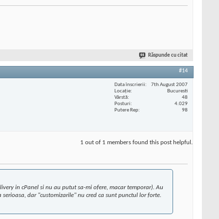
Răspunde cu citat
#14
Data înscrierii
7th August 2007
Locaţie
Bucuresti
Vârstă
48
Posturi
4.029
Putere Rep
98
1 out of 1 members found this post helpful.
livery in cPanel si nu au putut sa-mi ofere, macar temporar). Au
a serioasa, dar "customizarile" nu cred ca sunt punctul lor forte.