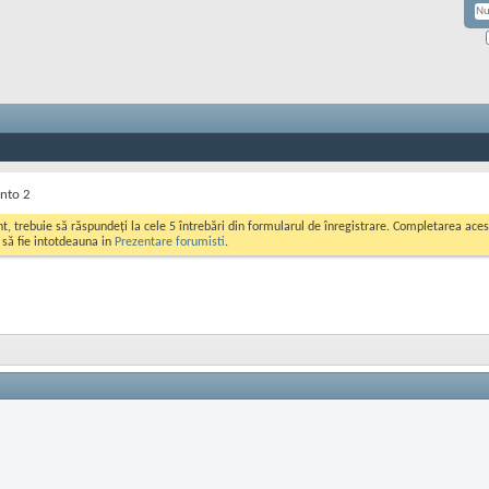
ento 2
ont, trebuie să răspundeți la cele 5 întrebări din formularul de înregistrare. Completarea a
i să fie intotdeauna in
Prezentare forumisti
.