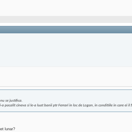
u se justifica.
-a pacalit cineva si le-a luat banii ptr Ferrari in loc de Logan, in conditiile in care ei
et lunar?