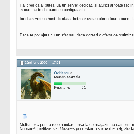
Pai cred ca ai putea lua un server dedicat, si atunci ai toate faci
in care nu te descurci cu configurarile.
Iar daca vrei un host de afara, hetzner aveau oferte foarte bune, l
Daca te pot ajuta cu un sfat sau daca doresti o oferta de optimiza
22nd June 2020,
17:01
Ovidescu
Membru SeoPedia
Reputatie:
31
Multumesc pentru recomandare, insa la ce magazin au oamenii, nu
Nu s-ar fi justificat nici Magento (asa mi-au spus mai multi), dar i-