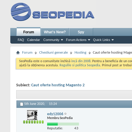
Forum
What's New?
Spy
FAQ
Calendar
Community
Forum Actions
Quick Links
Forum
Chestiuni generale
Hosting
Caut oferte hosting Mag
SeoPedia este o comunitate inchisă
incă din 2008
. Pentru a beneficia de un c
ajută la obținerea acestuia.
Regulile si politica Seopedia
. Primul post ar trebu
Subiect:
Caut oferte hosting Magento 2
5th June 2020,
15:24
edy12006
Membru SeoPedia
Reputatie:
43