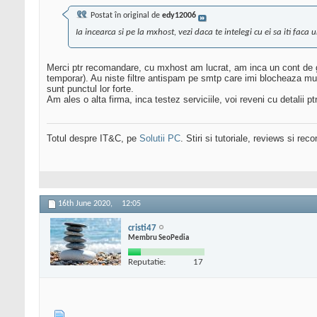
Postat în original de
edy12006
Ia incearca si pe la mxhost, vezi daca te intelegi cu ei sa iti fac
Merci ptr recomandare, cu mxhost am lucrat, am inca un cont de ga
temporar). Au niste filtre antispam pe smtp care imi blocheaza mult
sunt punctul lor forte.
Am ales o alta firma, inca testez serviciile, voi reveni cu detalii p
Totul despre IT&C, pe
Solutii PC
. Stiri si tutoriale, reviews si r
16th June 2020,
12:05
cristi47
Membru SeoPedia
Reputatie:
17