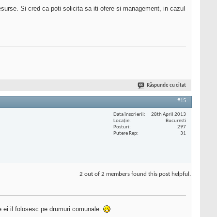
surse. Si cred ca poti solicita sa iti ofere si management, in cazul
Răspunde cu citat
#15
Data înscrierii
28th April 2013
Locaţie
Bucuresti
Posturi
297
Putere Rep
31
2 out of 2 members found this post helpful.
care ei il folosesc pe drumuri comunale.