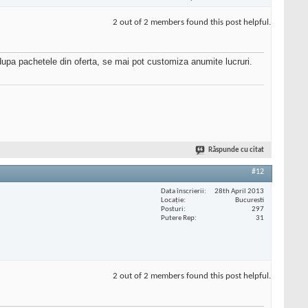
2 out of 2 members found this post helpful.
r dupa pachetele din oferta, se mai pot customiza anumite lucruri.
Răspunde cu citat
#12
Data înscrierii
28th April 2013
Locaţie
Bucuresti
Posturi
297
Putere Rep
31
2 out of 2 members found this post helpful.