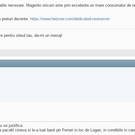
litatile necesare. Magento oricum este prin excelenta un mare consumator de re
a preturi decente.
https://www.hetzner.com/dedicated-rootserver
re pentru siteul tau, da-mi un mesaj!
 se justifica.
a pacalit cineva si le-a luat banii ptr Ferrari in loc de Logan, in conditiile in 