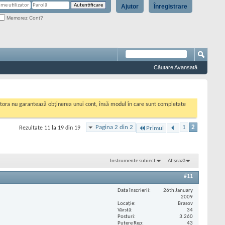
Ajutor
Înregistrare
Memorez Cont?
Căutare Avansată
cestora nu garantează obținerea unui cont, însă modul în care sunt completate
Pagina 2 din 2
1
2
Rezultate 11 la 19 din 19
Primul
Instrumente subiect
Afișează
#11
Data înscrierii
26th January
2009
Locaţie
Brasov
Vârstă
34
Posturi
3.260
Putere Rep
43