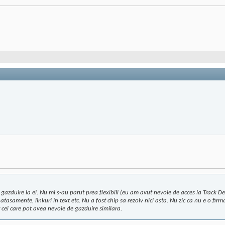
azduire la ei. Nu mi s-au parut prea flexibili (eu am avut nevoie de acces la Track De
tasamente, linkuri in text etc. Nu a fost chip sa rezolv nici asta. Nu zic ca nu e o firm
ptr cei care pot avea nevoie de gazduire similara.