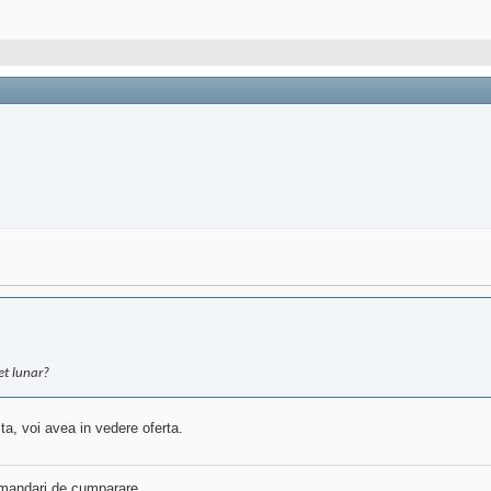
et lunar?
a, voi avea in vedere oferta.
ecomandari de cumparare.