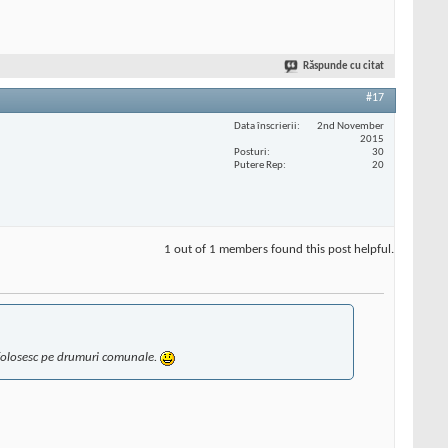
Răspunde cu citat
#17
Data înscrierii
2nd November
2015
Posturi
30
Putere Rep
20
1 out of 1 members found this post helpful.
 il folosesc pe drumuri comunale.