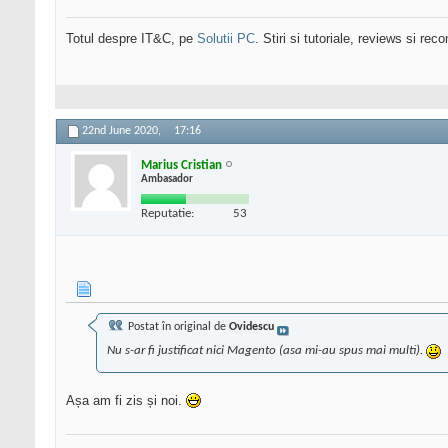
Totul despre IT&C, pe
Solutii PC
. Stiri si tutoriale, reviews si r
22nd June 2020,
17:16
Marius Cristian
Ambasador
Reputatie:
53
Postat în original de
Ovidescu
Nu s-ar fi justificat nici Magento (asa mi-au spus mai multi).
Așa am fi zis și noi.