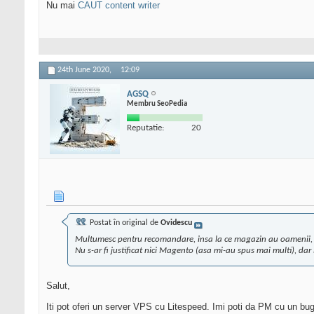
Nu mai
CAUT content writer
24th June 2020,
12:09
AGSQ
Membru SeoPedia
Reputatie:
20
Postat în original de
Ovidescu
Multumesc pentru recomandare, insa la ce magazin au oamenii, n
Nu s-ar fi justificat nici Magento (asa mi-au spus mai multi), dar i
Salut,
Iti pot oferi un server VPS cu Litespeed. Imi poti da PM cu un bug