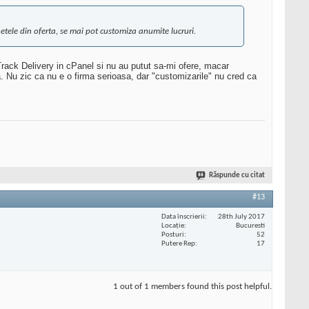
chetele din oferta, se mai pot customiza anumite lucruri.
Track Delivery in cPanel si nu au putut sa-mi ofere, macar
a. Nu zic ca nu e o firma serioasa, dar "customizarile" nu cred ca
Răspunde cu citat
#13
Data înscrierii
28th July 2017
Locaţie
Bucuresti
Posturi
52
Putere Rep
17
1 out of 1 members found this post helpful.