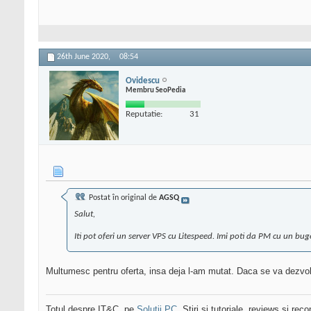
26th June 2020,
08:54
Ovidescu
Membru SeoPedia
Reputatie:
31
Postat în original de
AGSQ
Salut,
Iti pot oferi un server VPS cu Litespeed. Imi poti da PM cu un bug
Multumesc pentru oferta, insa deja l-am mutat. Daca se va dezvolt
Totul despre IT&C, pe
Solutii PC
. Stiri si tutoriale, reviews si r