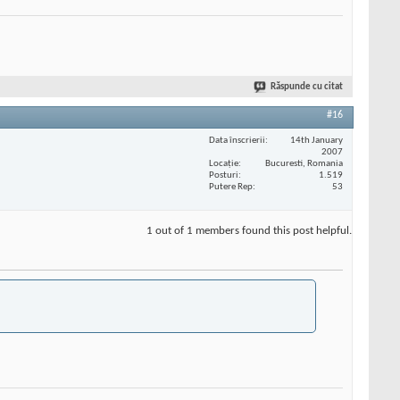
Răspunde cu citat
#16
Data înscrierii
14th January
2007
Locaţie
Bucuresti, Romania
Posturi
1.519
Putere Rep
53
1 out of 1 members found this post helpful.