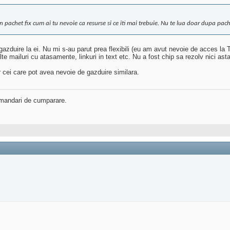
a un pachet fix cum ai tu nevoie ca resurse si ce iti mai trebuie. Nu te lua doar dupa pa
zduire la ei. Nu mi s-au parut prea flexibili (eu am avut nevoie de acces la 
e mailuri cu atasamente, linkuri in text etc. Nu a fost chip sa rezolv nici ast
tr cei care pot avea nevoie de gazduire similara.
ecomandari de cumparare.