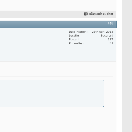
Răspunde cu citat
#18
Data înscrierii
28th April 2013
Locaţie
Bucuresti
Posturi
297
Putere Rep
31