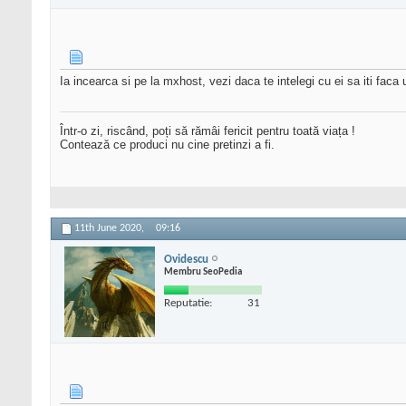
Ia incearca si pe la mxhost, vezi daca te intelegi cu ei sa iti fac
Într-o zi, riscând, poți să rămâi fericit pentru toată viața !
Contează ce produci nu cine pretinzi a fi.
11th June 2020,
09:16
Ovidescu
Membru SeoPedia
Reputatie:
31