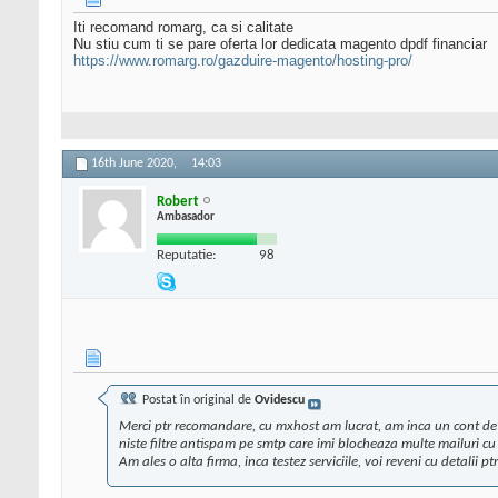
Iti recomand romarg, ca si calitate
Nu stiu cum ti se pare oferta lor dedicata magento dpdf financiar
https://www.romarg.ro/gazduire-magento/hosting-pro/
16th June 2020,
14:03
Robert
Ambasador
Reputatie:
98
Postat în original de
Ovidescu
Merci ptr recomandare, cu mxhost am lucrat, am inca un cont de g
niste filtre antispam pe smtp care imi blocheaza multe mailuri cu a
Am ales o alta firma, inca testez serviciile, voi reveni cu detalii 