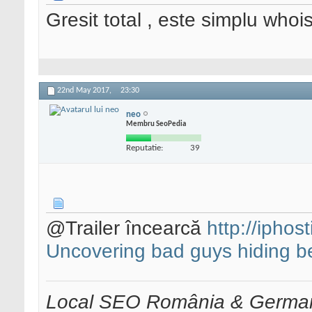
Gresit total , este simplu whoi
22nd May 2017,
23:30
neo
Membru SeoPedia
Reputatie:
39
@Trailer încearcă
http://iphos
Uncovering bad guys hiding b
Local SEO România & Germani