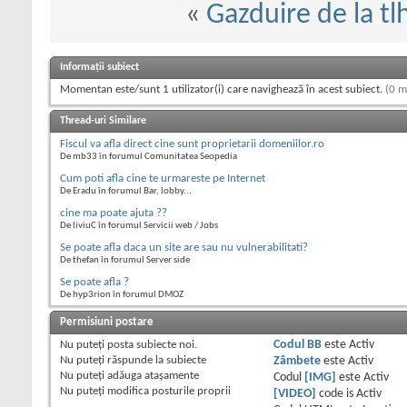
«
Gazduire de la tl
Informații subiect
Momentan este/sunt 1 utilizator(i) care navighează în acest subiect.
(0 m
Thread-uri Similare
Fiscul va afla direct cine sunt proprietarii domeniilor.ro
De mb33 în forumul Comunitatea Seopedia
Cum poti afla cine te urmareste pe Internet
De Eradu în forumul Bar, lobby...
cine ma poate ajuta ??
De liviuC în forumul Servicii web / Jobs
Se poate afla daca un site are sau nu vulnerabilitati?
De thefan în forumul Server side
Se poate afla ?
De hyp3rion în forumul DMOZ
Permisiuni postare
Nu puteţi
posta subiecte noi.
Codul BB
este
Activ
Nu puteţi
răspunde la subiecte
Zâmbete
este
Activ
Nu puteţi
adăuga ataşamente
Codul
[IMG]
este
Activ
Nu puteţi
modifica posturile proprii
[VIDEO]
code is
Activ