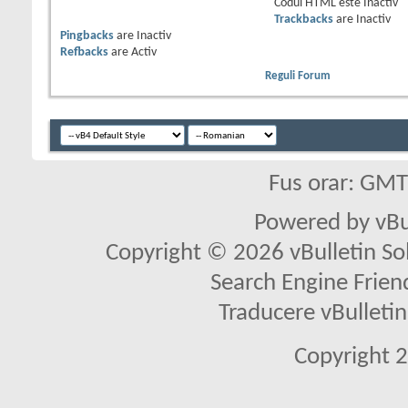
Codul HTML este
Inactiv
Trackbacks
are
Inactiv
Pingbacks
are
Inactiv
Refbacks
are
Activ
Reguli Forum
Fus orar: GM
Powered by vBu
Copyright © 2026 vBulletin Solu
Search Engine Frien
Traducere vBullet
Copyright 