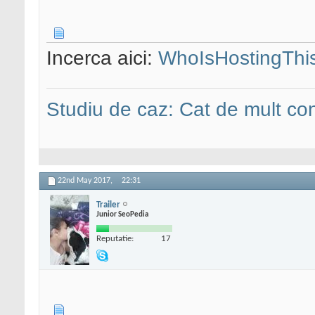
Incerca aici:
WhoIsHostingThi
Studiu de caz: Cat de mult co
22nd May 2017,
22:31
Trailer
Junior SeoPedia
Reputatie:
17