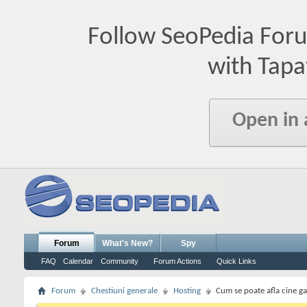
Follow SeoPedia For
with Tapa
Open in
Forum
What's New?
Spy
FAQ
Calendar
Community
Forum Actions
Quick Links
Forum
Chestiuni generale
Hosting
Cum se poate afla cine g