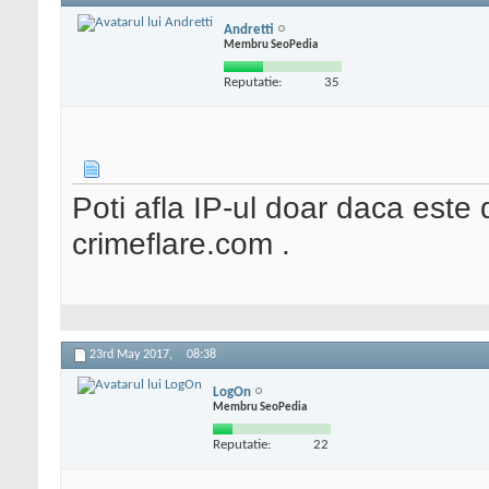
Andretti
Membru SeoPedia
Reputatie:
35
Poti afla IP-ul doar daca este 
crimeflare.com .
23rd May 2017,
08:38
LogOn
Membru SeoPedia
Reputatie:
22