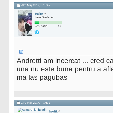
23rd May 2017,
13:45
Trailer
Junior SeoPedia
Reputatie:
17
Andretti am incercat ... cred c
una nu este buna pentru a afla
ma las pagubas
23rd May 2017,
17:31
haotik