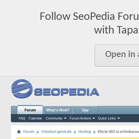
Follow SeoPedia For
with Tapa
Open in
Forum
What's New?
Spy
FAQ
Calendar
Community
Forum Actions
Quick Links
Forum
Chestiuni generale
Hosting
Efecte SEO la schimbarea