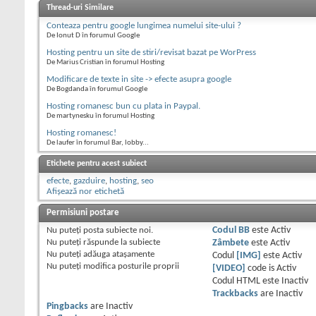
Thread-uri Similare
Conteaza pentru google lungimea numelui site-ului ?
De Ionut D în forumul Google
Hosting pentru un site de stiri/revisat bazat pe WorPress
De Marius Cristian în forumul Hosting
Modificare de texte in site -> efecte asupra google
De Bogdanda în forumul Google
Hosting romanesc bun cu plata in Paypal.
De martynesku în forumul Hosting
Hosting romanesc!
De laufer în forumul Bar, lobby...
Etichete pentru acest subiect
efecte
,
gazduire
,
hosting
,
seo
Afișează nor etichetă
Permisiuni postare
Nu puteţi
posta subiecte noi.
Codul BB
este
Activ
Nu puteţi
răspunde la subiecte
Zâmbete
este
Activ
Nu puteţi
adăuga ataşamente
Codul
[IMG]
este
Activ
Nu puteţi
modifica posturile proprii
[VIDEO]
code is
Activ
Codul HTML este
Inactiv
Trackbacks
are
Inactiv
Pingbacks
are
Inactiv