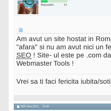
Reputatie:
31
Am avut un site hostat in Rom
"afara" si nu am avut nici un 
SEO
! Site- ul este pe .com da
Webmaster Tools !
Vrei sa ti faci fericita iubita/s
30th May 2011,
13:30