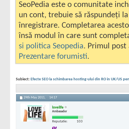
SeoPedia este o comunitate inc
un cont, trebuie să răspundeți la
înregistrare. Completarea acesto
însă modul în care sunt completa
si politica Seopedia
. Primul post 
Prezentare forumisti
.
Subiect:
Efecte SEO la schimbarea hosting-ului din RO in UK/US pe
29th May 2011,
14:17
lovelife
Ambasador
Reputatie:
103