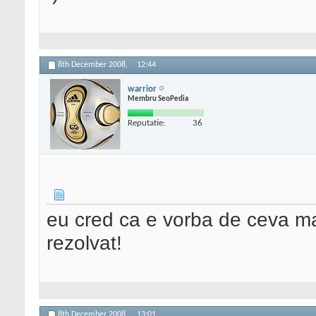
8th December 2008,
12:44
warrior
Membru SeoPedia
Reputatie:
36
eu cred ca e vorba de ceva mai
rezolvat!
8th December 2008,
13:01