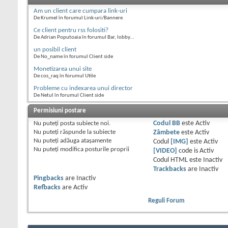
Am un client care cumpara link-uri
De Krumel în forumul Link-uri/Bannere
Ce client pentru rss folositi?
De Adrian Poputoaia în forumul Bar, lobby...
un posibil client
De No_name în forumul Client side
Monetizarea unui site
De cos_raq în forumul Utile
Probleme cu indexarea unui director
De Netul în forumul Client side
Permisiuni postare
Nu puteţi
posta subiecte noi.
Codul BB
este
Activ
Nu puteţi
răspunde la subiecte
Zâmbete
este
Activ
Nu puteţi
adăuga ataşamente
Codul
[IMG]
este
Activ
Nu puteţi
modifica posturile proprii
[VIDEO]
code is
Activ
Codul HTML este
Inactiv
Trackbacks
are
Inactiv
Pingbacks
are
Inactiv
Refbacks
are
Activ
Reguli Forum