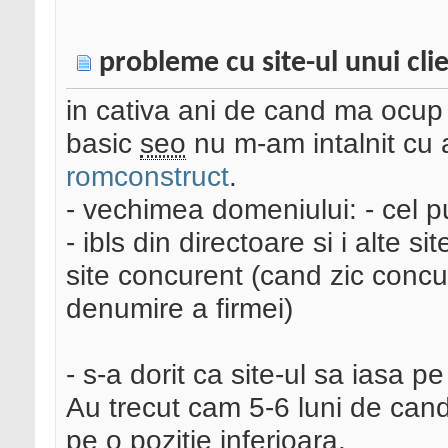
probleme cu site-ul unui cli
in cativa ani de cand ma ocup 
basic
seo
nu m-am intalnit cu a
romconstruct
.
- vechimea domeniului: - cel pu
- ibls din directoare si i alte s
site concurent (cand zic concur
denumire a firmei)
- s-a dorit ca site-ul sa iasa 
Au trecut cam 5-6 luni de cand 
pe o pozitie inferioara.