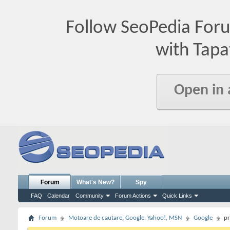
Follow SeoPedia For
with Tapa
Open in
Forum
What's New?
Spy
FAQ
Calendar
Community
Forum Actions
Quick Links
Forum
Motoare de cautare. Google, Yahoo!, MSN
Google
pr