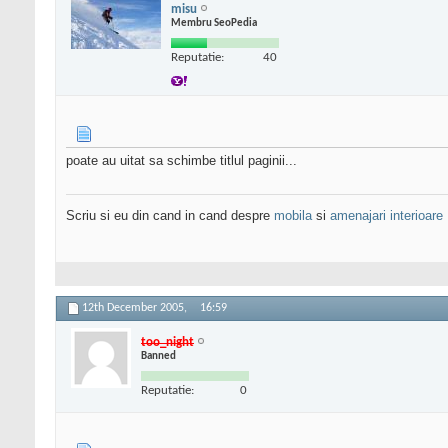
misu
Membru SeoPedia
Reputatie:
40
poate au uitat sa schimbe titlul paginii...
Scriu si eu din cand in cand despre
mobila
si
amenajari interioare
12th December 2005,
16:59
too_night
Banned
Reputatie:
0