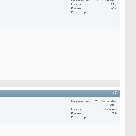
Data înscrierii
12th June 2005
Locaţie
Cluj
Posturi
637
Putere Rep
40
#7
Data înscrierii
28th November
2005
Locaţie
Bucuresti
Posturi
704
Putere Rep
0