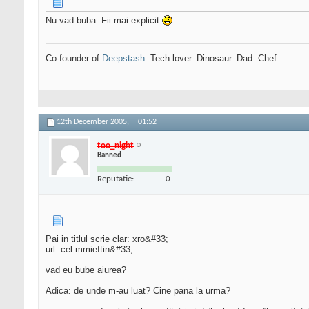
Nu vad buba. Fii mai explicit
Co-founder of
Deepstash
. Tech lover. Dinosaur. Dad. Chef.
12th December 2005,
01:52
too_night
Banned
Reputatie:
0
Pai in titlul scrie clar: xro&#33;
url: cel mmieftin&#33;
vad eu bube aiurea?
Adica: de unde m-au luat? Cine pana la urma?