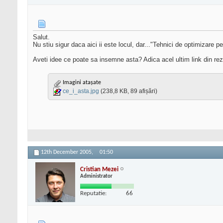
Salut.
Nu stiu sigur daca aici ii este locul, dar..."Tehnici de optimizare p
Aveti idee ce poate sa insemne asta? Adica acel ultim link din rezult
Imagini atașate
ce_i_asta.jpg
(238,8 KB, 89 afișări)
12th December 2005,
01:50
Cristian Mezei
Administrator
Reputatie:
66