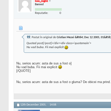
too_night
Banned
Reputatie:
0
Postat în original de
Cristian Mezei &#064; Dec 12 2005, 01&#58
Quoted post[/post]</div><div class='quotemain'>
Nu vad buba. Fii mai explicit
Nu, serios acum: asta de sus a fost o]
Nu vad buba. Fii mai explicit
[/QUOTE]
Nu, serios acum: asta de sus a fost o gluma? De obicei ma prind.
12th December 2005,
14:06