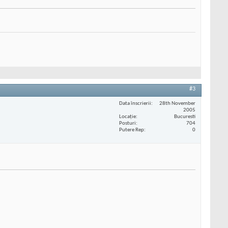
#3
Data înscrierii
28th November
2005
Locaţie
Bucuresti
Posturi
704
Putere Rep
0