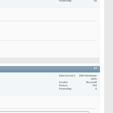
Putere Rep
66
#9
Data înscrierii
28th November
2005
Locaţie
Bucuresti
Posturi
704
Putere Rep
0