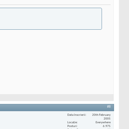
#8
Data înscrierii
20th February
2005
Locaţie
Everywhere
Posturi
6.975