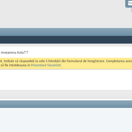
 Inseamna Asta?!?
ont, trebuie să răspundeți la cele 5 întrebări din formularul de înregistrare. Completarea a
i să fie intotdeauna in
Prezentare forumisti
.