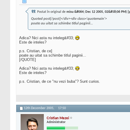
Postat în original de
misu &#064; Dec 12 2005, 02&#58;06 PM) [
Quoted post[/post]</div><div class='quotemain'>
poate au uitat sa schimbe titlul paginii...
Adica? Nici asta nu inteleg&#33;
Este de inteles?
p.s. Cristian, de ce]
poate au uitat sa schimbe titlul paginii...
[/QUOTE]
Adica? Nici asta nu inteleg&#33;
Este de inteles?
p.s. Cristian, de ce "nu vezi buba"? Sunt curios.
12th December 2005,
17:50
Cristian Mezei
Administrator