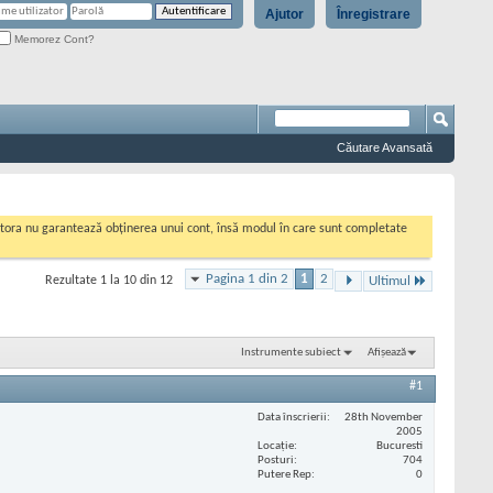
Ajutor
Înregistrare
Memorez Cont?
Căutare Avansată
cestora nu garantează obținerea unui cont, însă modul în care sunt completate
Pagina 1 din 2
1
2
Rezultate 1 la 10 din 12
Ultimul
Instrumente subiect
Afișează
#1
Data înscrierii
28th November
2005
Locaţie
Bucuresti
Posturi
704
Putere Rep
0