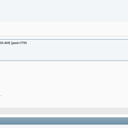
;50 AM) [post=7795
..