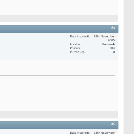
#4
Data înscrierii
28th November
2005
Locaţie
Bucuresti
Posturi
704
Putere Rep
0
#5
Data înscrierii
28th November