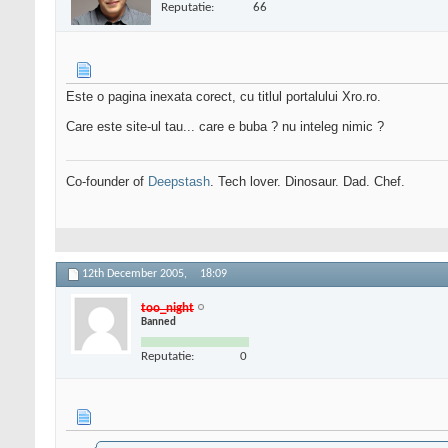
Reputatie:
66
Este o pagina inexata corect, cu titlul portalului Xro.ro.
Care este site-ul tau... care e buba ? nu inteleg nimic ?
Co-founder of
Deepstash
. Tech lover. Dinosaur. Dad. Chef.
12th December 2005,
18:09
too_night
Banned
Reputatie:
0