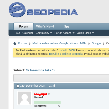
Forum
What's New?
Spy
FAQ
Calendar
Community
Forum Actions
Quick Links
Forum
Motoare de cautare. Google, Yahoo!, MSN
Google
Ce
SeoPedia este o comunitate inchisă
incă din 2008
. Pentru a beneficia de un c
ajută la obținerea acestuia.
Regulile si politica Seopedia
. Primul post ar trebu
Subiect:
Ce Inseamna Asta?!?
12th December 2005,
01:38
too_night
Banned
Reputatie:
0