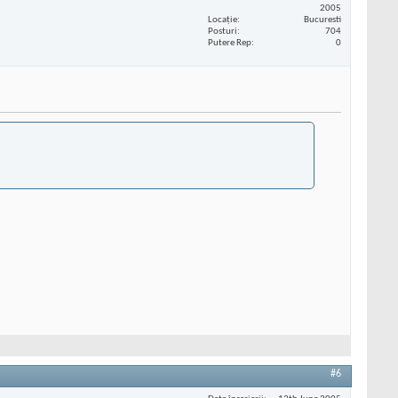
2005
Locaţie
Bucuresti
Posturi
704
Putere Rep
0
#6