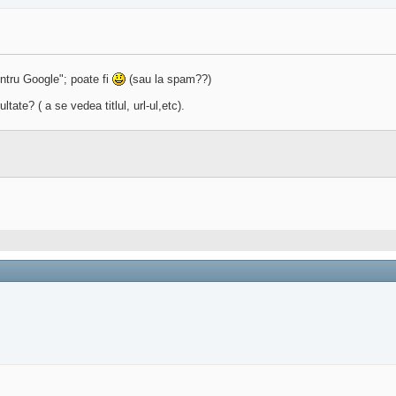
entru Google"; poate fi
(sau la spam??)
ate? ( a se vedea titlul, url-ul,etc).