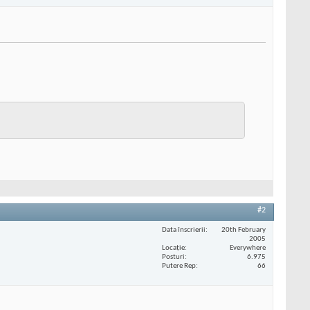
#2
Data înscrierii
20th February
2005
Locaţie
Everywhere
Posturi
6.975
Putere Rep
66